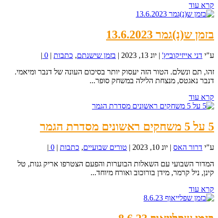
קרא עוד
בזמן ש(נ)גמר 13.6.2023
ע"י
דני אייזיקוביץ'
|
יונ 13, 2023
|
בזמן שישנתם
,
כתבות
|
0
|
זהו, תם ונשלם. הטור הזה יעסוק יותר בסיכום העונה של דנבר ומיאמי.
דנבר נאגטס, מנצחת הלילה במשחק סופר...
קרא עוד
5 על 5 משחקים ראשונים מסדרת הגמר
ע"י
דרור האס
|
יונ 10, 2023
|
טורים שבועיים
,
כתבות
|
0
|
המדור השבועי עם השאלות הבוערות והפעם הצטרפו אריק גנות, טל
קינן, ניל קרמר, מידן בורוכוב ואורח מיוחד...
קרא עוד