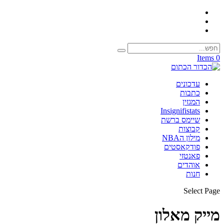
0 Items
עדכונים
כתבות
המגזין
Insignifistats
שיימס ברשת
קבוצות
מילון הNBA
פודקאסטים
פאנטזי
אוהדים
חנות
Select Page
מייק מאלון