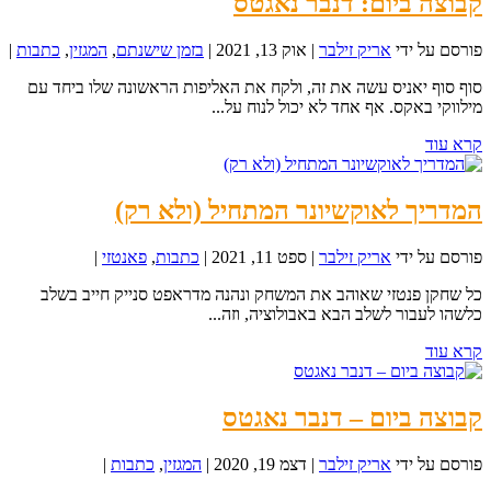
קבוצה ביום: דנבר נאגטס
פורסם על ידי
אריק זילבר
|
אוק 13, 2021
|
בזמן שישנתם
,
המגזין
,
כתבות
|
סוף סוף יאניס עשה את זה, ולקח את האליפות הראשונה שלו ביחד עם
מילווקי באקס. אף אחד לא יכול לנוח על...
קרא עוד
המדריך לאוקשיונר המתחיל (ולא רק)
פורסם על ידי
אריק זילבר
|
ספט 11, 2021
|
כתבות
,
פאנטזי
|
כל שחקן פנטזי שאוהב את המשחק ונהנה מדראפט סנייק חייב בשלב
כלשהו לעבור לשלב הבא באבולוציה, וזה...
קרא עוד
קבוצה ביום – דנבר נאגטס
פורסם על ידי
אריק זילבר
|
דצמ 19, 2020
|
המגזין
,
כתבות
|