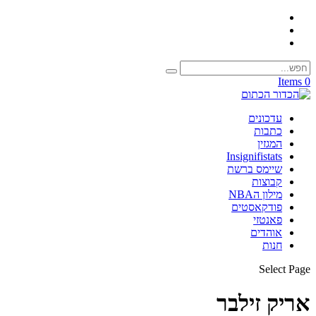
0 Items
עדכונים
כתבות
המגזין
Insignifistats
שיימס ברשת
קבוצות
מילון הNBA
פודקאסטים
פאנטזי
אוהדים
חנות
Select Page
אריק זילבר