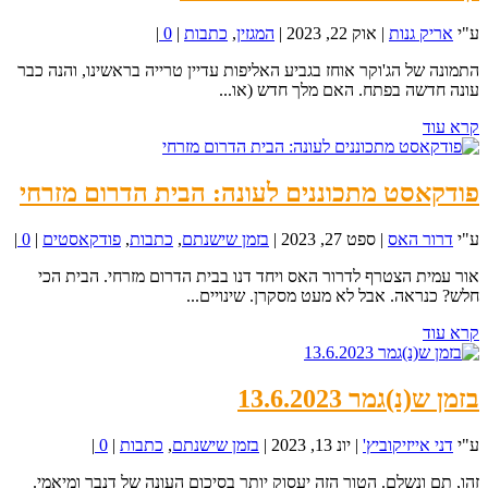
ע"י
אריק גנות
|
אוק 22, 2023
|
המגזין
,
כתבות
|
0
|
התמונה של הג'וקר אוחז בגביע האליפות עדיין טרייה בראשינו, והנה כבר
עונה חדשה בפתח. האם מלך חדש (או...
קרא עוד
פודקאסט מתכוננים לעונה: הבית הדרום מזרחי
ע"י
דרור האס
|
ספט 27, 2023
|
בזמן שישנתם
,
כתבות
,
פודקאסטים
|
0
|
אור עמית הצטרף לדרור האס ויחד דנו בבית הדרום מזרחי. הבית הכי
חלש? כנראה. אבל לא מעט מסקרן. שינויים...
קרא עוד
בזמן ש(נ)גמר 13.6.2023
ע"י
דני אייזיקוביץ'
|
יונ 13, 2023
|
בזמן שישנתם
,
כתבות
|
0
|
זהו, תם ונשלם. הטור הזה יעסוק יותר בסיכום העונה של דנבר ומיאמי.