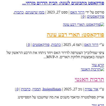
פודקאסט מתכוננים לעונה: הבית הדרום מזרחי...
פורסם על ידי
דרור האס
|
ספט 27, 2023
|
בזמן שישנתם
,
כתבות
,
פודקאסטים
|
0
|
פודקאסט: תארי רבע עונה
ע"י
דרור האס
|
דצמ 4, 2025
|
כתבות
,
פודקאסטים
|
0
|
ציפי שמילוביץ' הצטרפה לדרור האס ויחד ניתחו את הרבע הראשון של
העונה באמצעות חלוקת תארים. ה-MVP...
קרא עוד
תרבות האנטי
ע"י
אור עמית
|
נוב 27, 2025
|
Insignifistats
,
המגזין
,
כתבות
|
0
|
אריק ספולסטרה ומיאמי משנים את מה שחשבנו על הספייסינג
קרא עוד