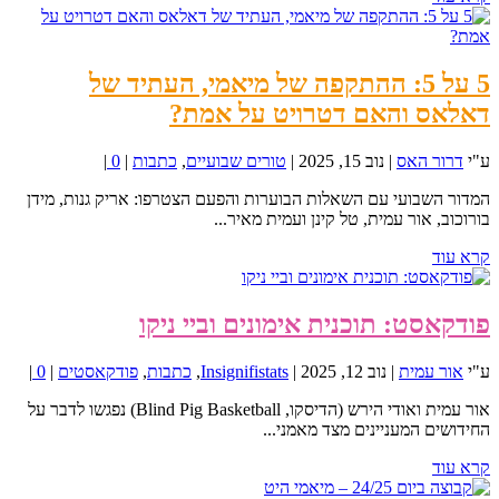
5 על 5: ההתקפה של מיאמי, העתיד של
דאלאס והאם דטרויט על אמת?
ע"י
דרור האס
|
נוב 15, 2025
|
טורים שבועיים
,
כתבות
|
0
|
המדור השבועי עם השאלות הבוערות והפעם הצטרפו: אריק גנות, מידן
בורוכוב, אור עמית, טל קינן ועמית מאיר...
קרא עוד
פודקאסט: תוכנית אימונים וביי ניקו
ע"י
אור עמית
|
נוב 12, 2025
|
Insignifistats
,
כתבות
,
פודקאסטים
|
0
|
אור עמית ואודי הירש (הדיסקו, Blind Pig Basketball) נפגשו לדבר על
החידושים המעניינים מצד מאמני...
קרא עוד