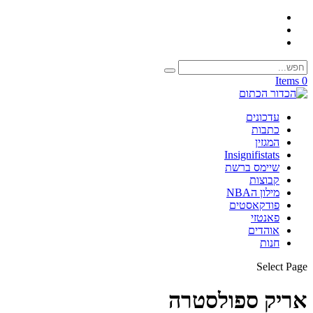
0 Items
עדכונים
כתבות
המגזין
Insignifistats
שיימס ברשת
קבוצות
מילון הNBA
פודקאסטים
פאנטזי
אוהדים
חנות
Select Page
אריק ספולסטרה