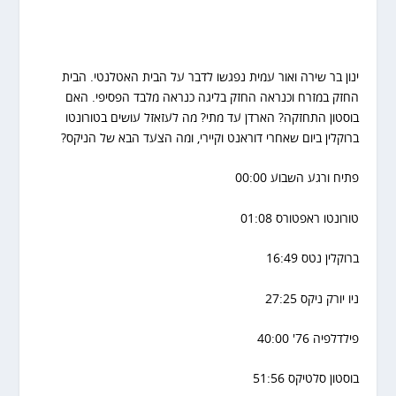
ינון בר שירה ואור עמית נפגשו לדבר על הבית האטלנטי. הבית
החזק במזרח וכנראה החזק בליגה כנראה מלבד הפסיפי. האם
בוסטון התחזקה? הארדן עד מתי? מה לעזאזל עושים בטורונטו
ברוקלין ביום שאחרי דוראנט וקיירי, ומה הצעד הבא של הניקס?
פתיח ורגע השבוע 00:00
טורונטו ראפטורס 01:08
ברוקלין נטס 16:49
ניו יורק ניקס 27:25
פילדלפיה 76' 40:00
בוסטון סלטיקס 51:56