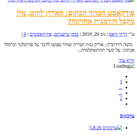
פודקאסט הכדור הכתום: הארדן לוהט, מלו
מקבל הזדמנות אחרונה?
ע"י
דרור האס
|
נוב 20, 2019
|
בזמן שישנתם
,
פודקאסטים
|
0
|
משה דוידוביץ׳, אריק גנות ושרית שוויד נפגשו לדבר על פורטלנד וכרמלו
אנתוני, על קשיי ההתאקלמות...
קרא עוד
1
...
...
2
עדכונים