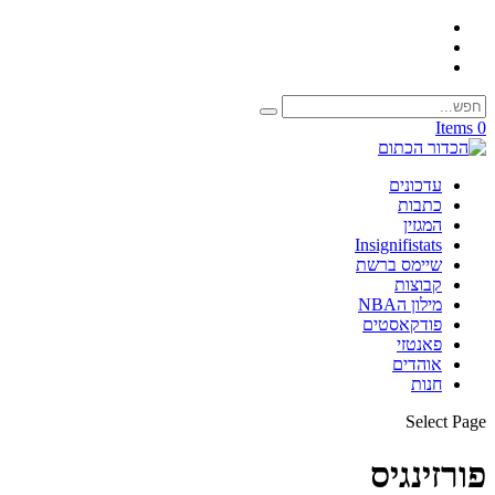
0 Items
עדכונים
כתבות
המגזין
Insignifistats
שיימס ברשת
קבוצות
מילון הNBA
פודקאסטים
פאנטזי
אוהדים
חנות
Select Page
פורזינגיס