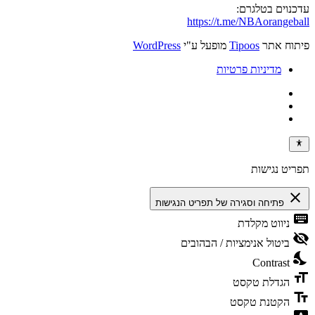
עדכנוים בטלגרם:
https://t.me/NBAorangeball
פיתוח אתר
Tipoos
מופעל ע"י
WordPress
מדיניות פרטיות
תפריט נגישות
close
פתיחה וסגירה של תפריט הנגישות
keyboard
ניווט מקלדת
visibility_off
ביטול אנימציות / הבהובים
nights_stay
Contrast
format_size
הגדלת טקסט
text_fields
הקטנת טקסט