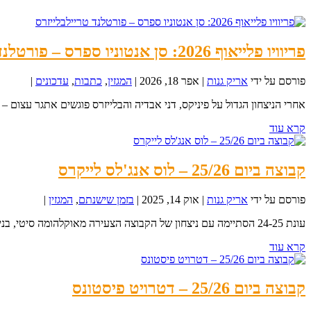
פריוויו פלייאוף 2026: סן אנטוניו ספרס – פורטלנד טריילבלייזרס
פורסם על ידי
אריק גנות
|
אפר 18, 2026
|
המגזין
,
כתבות
,
עדכונים
|
אחרי הניצחון הגדול על פיניקס, דני אבדיה והבלייזרס פוגשים אתגר עצום – סאן 
קרא עוד
קבוצה ביום 25/26 – לוס אנג'לס לייקרס
פורסם על ידי
אריק גנות
|
אוק 14, 2025
|
בזמן שישנתם
,
המגזין
|
עונת 24-25 הסתיימה עם ניצחון של הקבוצה הצעירה מאוקלהומה סיטי, בניצוחו של ה-MVP שיי...
קרא עוד
קבוצה ביום 25/26 – דטרויט פיסטונס