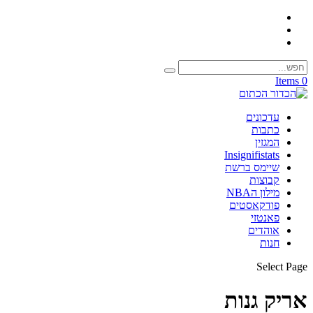
0 Items
עדכונים
כתבות
המגזין
Insignifistats
שיימס ברשת
קבוצות
מילון הNBA
פודקאסטים
פאנטזי
אוהדים
חנות
Select Page
אריק גנות