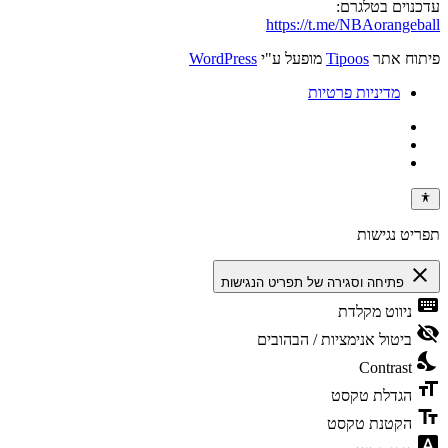
עדכנוים בטלגרם:
https://t.me/NBAorangeball
פיתוח אתר
Tipoos
מופעל ע"י
WordPress
מדיניות פרטיות
תפריט נגישות
close
פתיחה וסגירה של תפריט הנגישות
keyboard
ניווט מקלדת
visibility_off
ביטול אנימציות / הבהובים
nights_stay
Contrast
format_size
הגדלת טקסט
text_fields
הקטנת טקסט
font_download