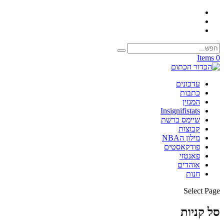
0 Items
עדכונים
כתבות
המגזין
Insignifistats
שיימס ברשת
קבוצות
מילון הNBA
פודקאסטים
פאנטזי
אוהדים
חנות
Select Page
סל קניות