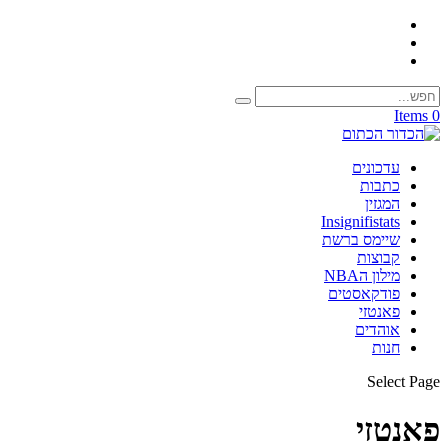
0 Items
עדכונים
כתבות
המגזין
Insignifistats
שיימס ברשת
קבוצות
מילון הNBA
פודקאסטים
פאנטזי
אוהדים
חנות
Select Page
פאנטזי