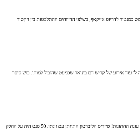
וטרן שישמש כמנטור לדריוס אייקאף, כשלפי הדיווחים ההתלבטות בין ויקטור
כת חוזה של 52.2 מיליון ל-3 שנים עם דאלאס כריס בוש סיפר שהיה לו עוד אירוע של קריש דם בינואר שכמעט שהוביל למותו. בוש סיפר
עדכונים ו-79 יום שהם 11 שבועות ויומיים לתחילת העונה פורטלנד צירפו את ג'רמי סוהאן גארי פייטון השני חתם על 3.9 מיליון לשנה בגולדן סטייט עונת החתונות! טייריס הליברטון התחתן עם זוגתו. 50 סנט היה על החלק