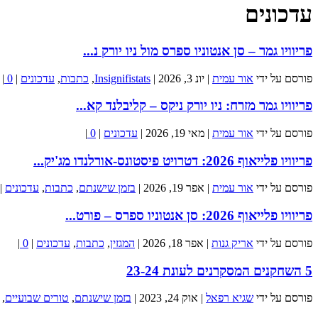
עדכונים
פריוויו גמר – סן אנטוניו ספרס מול ניו יורק נ...
פורסם על ידי
אור עמית
|
יונ 3, 2026
|
Insignifistats
,
כתבות
,
עדכונים
|
0
|
פריוויו גמר מזרח: ניו יורק ניקס – קליבלנד קא...
פורסם על ידי
אור עמית
|
מאי 19, 2026
|
עדכונים
|
0
|
פריוויו פלייאוף 2026: דטרויט פיסטונס-אורלנדו מג'יק...
פורסם על ידי
אור עמית
|
אפר 19, 2026
|
בזמן שישנתם
,
כתבות
,
עדכונים
|
פריוויו פלייאוף 2026: סן אנטוניו ספרס – פורט...
פורסם על ידי
אריק גנות
|
אפר 18, 2026
|
המגזין
,
כתבות
,
עדכונים
|
0
|
5 השחקנים המסקרנים לעונת 23-24
פורסם על ידי
שגיא רפאל
|
אוק 24, 2023
|
בזמן שישנתם
,
טורים שבועיים
,