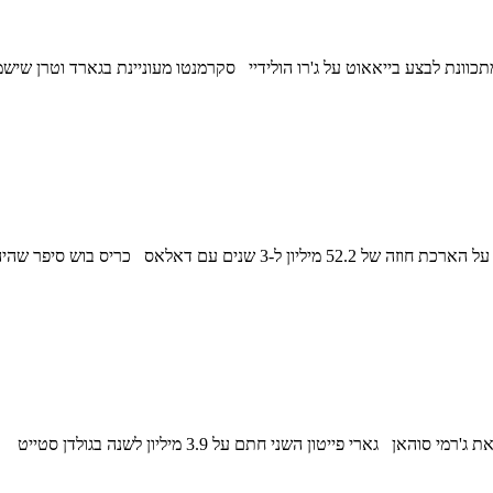
העונה פורטלנד לא מתכוונת לבצע בייאאוט על ג'רו הולידיי סקרמנטו מעוניינת בגארד 
עדכונים ו-78 יום שהם 11 שבועות ויום לתחילת העונה נאג'י מרשל חתם על האר