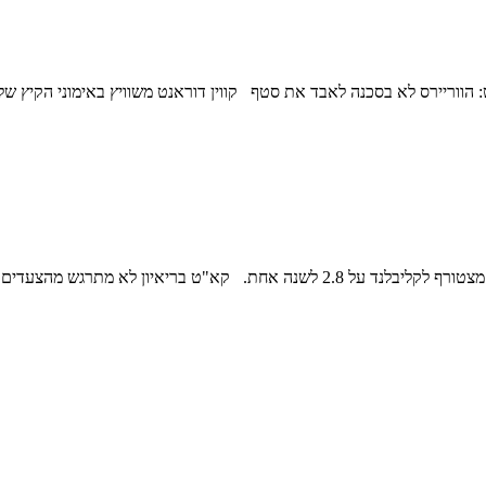
עדכונים ו-86 יום שהם 12 שבועות ויומיים לתחילת העונה מריו הזוניה מצטורף לקליבלנ