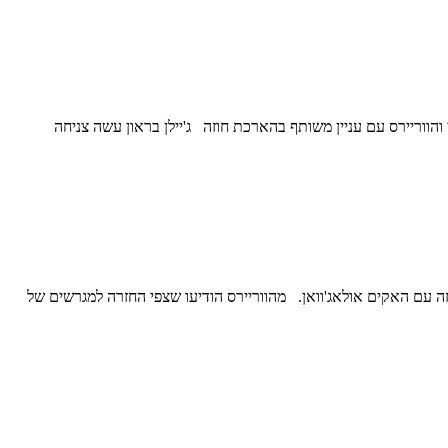
200 זה הרגע שהוא הכי גאה בו בקריירה שלו סטף קרי והווריירס עם עניין משותף בהארכת חוזה ג'יילן בראון עשה צניחה
בוסטון אמר שאינו מוכן לשלם 100 אלף דולר על שבוע אימונים, גם אם זה עם האקים אולאג'וואן. מהווריירס הודיעו שצפי החזרה למגרשים של