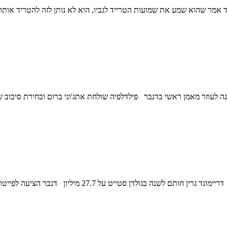
ם לתחילת העונה דניאל גאפורד אמר שהוא שמע את שמועות הטרייד לגביו, הוא לא נותן ל
 לתחילת העונה דייב ייגר מונה לעוזר מאמן ראשי בדנבר פילדלפיה שולחת אתג'וני ברום ו