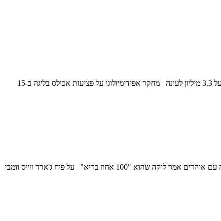
עדכונים ו-75 יום שהם 10 שבועות ו-5 ימים לתחילת העונה דילון ברוקס קיבל הארכת חוזה של 73 מיליון ל-3 שנים מפניקס. לוני ווקר מצטרף לדנבר על 3.3 מיליון לעונה מחקר אפידימיולוגי על פציעות אכילס בליגה ב-15
עדכונים ו-76 יום שהם 10 שבועות ו-6 ימים לתחילת העונה על פי שון דיווייני לוקה דונצ'יץ' לוחץ על הנהלת הלייקרס להבאת פי ג'יי וושינגטון בשיחה עם אוהדים אמר לוקה שהוא "100 אחוז בריא" על פיח ג'ארד ווייס וומבי