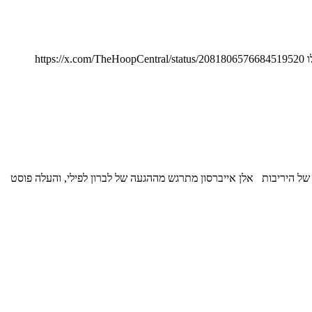
עדכונים ו-85 יום שהם 12 שבועות ויום לתחילת העונה בריאן ווינדהורסט: הווריירס לא בסכנה לאבד את סטף קווין דוראנט משוויץ באימוני הקיץ שלו https://x.com/TheHoopCentral/status/2081806576684519520
ד על 2.8 לשנה אחת. קא"ט בריאיון לא מתרגש מהצעדים של היריבות אלן אייברסון מתרגש מההגעה של לברון לפילי, והעלה פוסט