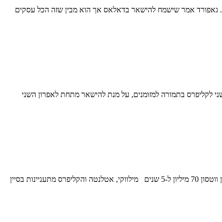
זה להטריד אותו. גאפורד אמר שישמח להישאר בדאלאס אך הוא מבין שזה הכל עסקים
בחירת סיבוב שני לקליפרס בתמורה למזומנים, על מנת להישאר מתחת לאפרון השני
עדכונים ו-84 יום שהם בדיוק 12 שבועות לתחילת העונה. זה עוד רחוק? דריימונד גרין חותם לשנה בגולדן סטייט על 27.7 מיליון דנבר הציעה לפייטון ווטסון 70 מיליון ל-5 שנים מילווקי, אטלנטה והקליפרס מתעניינות בסיין