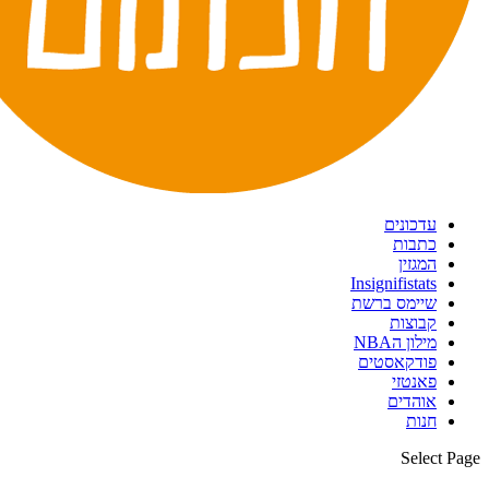
עדכונים
כתבות
המגזין
Insignifistats
שיימס ברשת
קבוצות
מילון הNBA
פודקאסטים
פאנטזי
אוהדים
חנות
Select Page