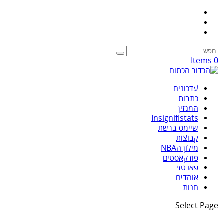
0 Items
עדכונים
כתבות
המגזין
Insignifistats
שיימס ברשת
קבוצות
מילון הNBA
פודקאסטים
פאנטזי
אוהדים
חנות
Select Page