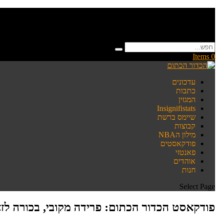
0 Items
עדכונים
כתבות
המגזין
Insignifistats
שיימס ברשת
קבוצות
מילון הNBA
פודקאסטים
פאנטזי
אוהדים
חנות
Select Page
פודקאסט הכדור הכתום: פרידה מקובי, בכורה לזא