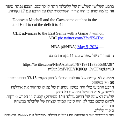
ברבע השלישי השלשות של קליבלנד התחילו להיכנס, הצבע נפתח טיפה
וזה כל מה שדונובן היה צריך. השתלטות שלו על הרבע עם 17 נקודות,
Donovan Mitchell and the Cavs come out hot in the
2nd Half to cut the deficit to 4!
CLE advances to the East Semis with a Game 7 win on
ABC
pic.twitter.com/33vfFS4Toe
May 5, 2024
— NBA (@NBA)
התעוררות של סטרוס עם 11 נקודות ברבע
https://twitter.com/NBA/status/1787197118735638728?
t=5un5mIVKEYKj0Qg_3vCF4g&s=19
וקליעה לא קיימת של אורלנדו הובילו לנצחון מקומי 33-15 ברבע ויתרון
76-68 במשחק.
הרבע הרביעי כולו היה בסימן ניסיונות של פאולו להחזיר את אורלנדו
למשחק, אבל מיטשל היה שם כל הזמן.
שלשה ראשונה של דריוס גרלנד (1/4 במשחק) קבעה 11 הפרש 6 דקות
לסיום ומשם כבר לא היה סיכון אמיתי לנצחון של קליבלנד במשחק
ובסדרה.
סיפור הלילה:
שני הכוכבים של הקבוצות היו גדולים הלילה. מיטשל עם 39-9-5 ובאנקרו