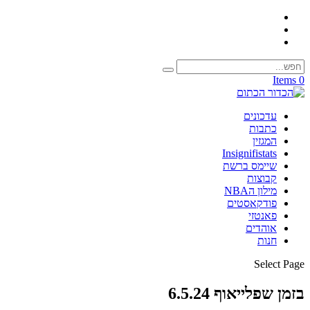
0 Items
עדכונים
כתבות
המגזין
Insignifistats
שיימס ברשת
קבוצות
מילון הNBA
פודקאסטים
פאנטזי
אוהדים
חנות
Select Page
בזמן שפלייאוף 6.5.24