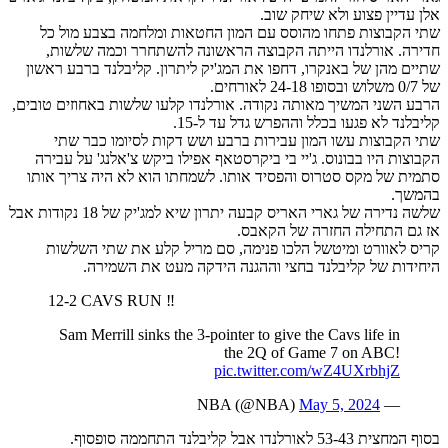
אלן עדיין פצוע ולא שיחק שוב.
שתי הקבוצות פתחו מהוסס עם המון החטאות ומלחמה בצבע מול כל
חדירה. אורלנדו הייתה הקבוצה הראשונה להשתחרר וכמה שלשות,
שתיים מהן של באנקרו, דחפו את המג'יק ליתרון. קליבלנד ברבע ראשון
של 0/7 משלוש ובסופו 24-18 לאורחים.
הרבע השני המשיך מאותה נקודה. אורלנדו קלעו שלשות באחוזים טובים,
קליבלנד לא פגעו בכלל וההפרש גדל עד ל-15.
שתי הקבוצות עשו המון עבירות ברבע ושש דקות לסיומו כבר שתי
הקבוצות היו בבונוס. ג'יי בי ביקרסטאף אפילו ביקש צ'אלנג' על עבירה
סתמית של מקס סטרוס והפסיד אותו. לשמחתו הוא לא היה צריך אותו
בהמשך.
שלשה נדירה של גארי האריס קבעה יתרון שיא למג'יק של 18 נקודות אבל
אז גם התחילה החזרה של הקאבס.
קריס לאוורט ומיטשל הלכו פנימה, סם מריל קלע את שתי השלשות
היחידות של קליבלנד בחצי וההגנה הידקה מעט את השמירה.
12-2 CAVS RUN ‼️
Sam Merrill sinks the 3-pointer to give the Cavs life in
the 2Q of Game 7 on ABC!
pic.twitter.com/wZ4UXrbhjZ
May 5, 2024
— NBA (@NBA)
בסוף המחצית 53-43 לאורלנדו אבל קליבלנד התחממה סופסוף.