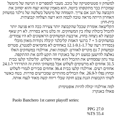
למשחק זו סטטיסטיקה של כוכב. מעבר למספרים זו הגישה של מיטשל
שמוכרת כבר מתקופתו ביוטה, הוא מאמין שהוא ינצח והוא יסחוב את
הקבוצה על הגב אם צריך. השמחה של מיטשל בשלשה של גרלנד במשחק
האחרון הייתה מראה טובה לכמה הוא רוצה הצלחה קבוצתית.
בית-חוץ:
הקלישאה אומרת שככל שהקבוצה יותר צעירה ככה היא פגיעה יותר
להבדל ביכולת שלה בין המשחקים. זה בלט נורא בסדרה. לא רק שאף
קבוצה לא ניצחה בחוץ, ארבעת המשחקים הראשונים לא היו צמודים.
במשחקים 5 + 7 ברגעי האמת קליבלנד קיבלה נקודות מאוון מובלי
(בסדרה רעה של 12.1-9.1-1.7 באחוזים לא מחמיאים לסנטר), סטרוס
ובמשחק 7 גם מקריס לאוורט. לעומת זאת, אורלנדו במשחקים האלו
נאלצה להישען כמעט רק על באנקרו וזה תקע להם את ההתקפה.
עוד נתון שממחיש את ההבדל הוא אחוזי השלוש. קליבלנד קלעו בבית
31.5 אחוזים לא מרשימים לשלוש אבל במשחקי החוץ זה התדרדר ל-24.1
אחוזים רעים. אורלנדו קלעו בבית 36.4 אחוזים סבירים לגמרי לשלוש
ובחוץ נפלו ל-26.9. אלו הבדלים מהותיים שמכריעים סדרות. בטח כאשר
לשתי הקבוצות הגנת צבע חזקה שבלי ריווח קשה מאוד לנצח אותה.
למה אורלנדו יכולה להיות אופטימית:
פאולו באנקרו:
Paolo Banchero 1st career playoff series:
27.0 PPG
55.4 TS%