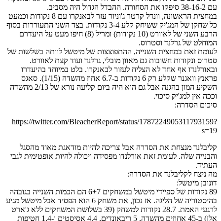
עם 38-16-2 סיפקו את הסחורה. ההבדל הגדול היה מסביב.
במחצית הראשונה, וונדל קרטר ג'וניור עזר לבאנקרו עם 8 נקודות וכמעט
כל שחקן של המג'יק ששיחק קלע 3-4 נקודות. בצד השני התעוררות בסוף
הרבע השני של לאוורט (10 נקודות) ומריל (8) חיפו מעט על היעדרם
המוחלט של גרלנד וסטרוס.
לעומת זאת במחצית השנייה, ההתפוצצות של מיטשל לוותה בשלשות של
סטרוס ונקודות חשובות גם מאוון מובלי, גרלנד ועוד קצת לאוורט.
ובאורלנדו אף אחד לא הצליח לעזור לבאנקרו. בלט במיוחד בהיעדרו
פראנץ וואגנר שקלע רק 6 נקודות ב-6.7 אחוז מהשדה (1/15). סאגס
השקיע המון בהגנה אבל גם הוא היה ביום קליעה נורא של 2/13 מהשדה
וככה אין למג'יק סיכוי.
סיכום הסדרה:
https://twitter.com/BleacherReport/status/1787224905311793159?
s=19
קליבלנד מנצחת את הסדרה אבל צריכה להיות מודאגת מאוד מהסגל
והבנייה שלה. לעומת זאת אורלנדו מפסידה ויכולה להיות אופטימית לגבי
העתיד.
מה ניצח לקליבלנד את הסדרה:
דונובן מיטשל:
89 נקודות של ספיידי מיטשל במשחקים 6+7 הם הכמות השנייה בגובהה
בהיסטוריה של הליגה. אז נכון, את משחק 6 הוא הפסיד אבל מיטשל מגיע
לרגעי האמת. 28.7 נקודות למשחק (39 בשלושת המשחקים ללא ג'ארט
אלן) ב-45 אחוזים מהשדה, 5 ריבאונדים, 4.4 אסיסטים ו-1.4 חטיפות