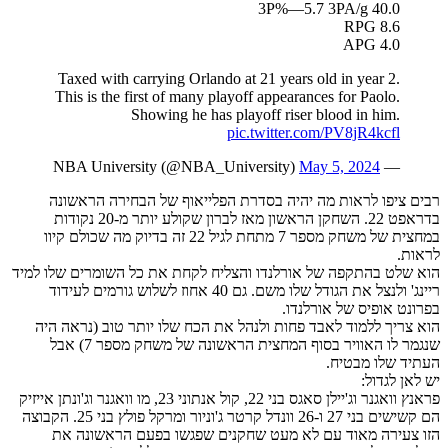
40.0 3P%—5.7 3PA/g
8.6 RPG
4.0 APG
Taxed with carrying Orlando at 21 years old in year 2.
This is the first of many playoff appearances for Paolo.
Showing he has playoff riser blood in him.
pic.twitter.com/PV8jR4kcfl
May 5, 2024
— NBA University (@NBA_University)
רבים ציפו לראות מה יהיה בסדרת הפלייאוף של הבחירה הראשונה
בדראפט 22. השחקן הראשון מאז לברון שקולע יותר מ-20 נקודות
במחצית של משחק מספר 7 מתחת לגיל 22 זה בדיוק מה שכולם קיוו
לראות.
הוא שלט בהתקפה של אורלנדו והצליח לקחת את כל השומרים שלו למיד
ריינג' ולנצל את הגודל שלו משם. גם 40 אחוז לשלוש גורמים לעידוד
בפרונט אופיס של אורלנדו.
הוא צריך ללמוד לאבד פחות ולנהל את הכח שלו יותר טוב (נראה היה
שנגמר לו האוויר בסוף המחצית הראשונה של משחק מספר 7) אבל
העתיד שלו מבטיח.
יש לאן לגדול:
פראנץ וואגנר וג'יילן סאגס בני 22, קול אנתוני 23, מו וואגנר וג'ונתן אייזיק
הם קשישים בני 27 ו-26 וונדל קרטר ג'וניור ומרקל פולץ בני 25. הקבוצה
הזו צעירה מאוד עם לא מעט שחקנים שפגשו בפעם הראשונה את