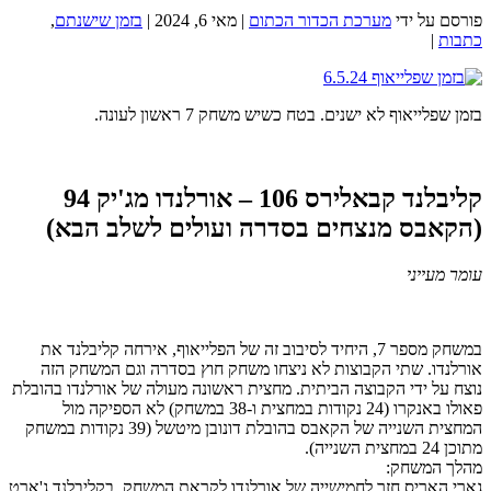
פורסם על ידי
מערכת הכדור הכתום
|
מאי 6, 2024
|
בזמן שישנתם
,
כתבות
|
בזמן שפלייאוף לא ישנים. בטח כשיש משחק 7 ראשון לעונה.
קליבלנד קבאלירס 106 – אורלנדו מג'יק 94
(הקאבס מנצחים בסדרה ועולים לשלב הבא)
עומר מעייני
במשחק מספר 7, היחיד לסיבוב זה של הפלייאוף, אירחה קליבלנד את
אורלנדו. שתי הקבוצות לא ניצחו משחק חוץ בסדרה וגם המשחק הזה
נוצח על ידי הקבוצה הביתית. מחצית ראשונה מעולה של אורלנדו בהובלת
פאולו באנקרו (24 נקודות במחצית ו-38 במשחק) לא הספיקה מול
המחצית השנייה של הקאבס בהובלת דונובן מיטשל (39 נקודות במשחק
מתוכן 24 במחצית השנייה).
מהלך המשחק:
גארי האריס חזר לחמישייה של אורלנדו לקראת המשחק, בקליבלנד ג'ארט