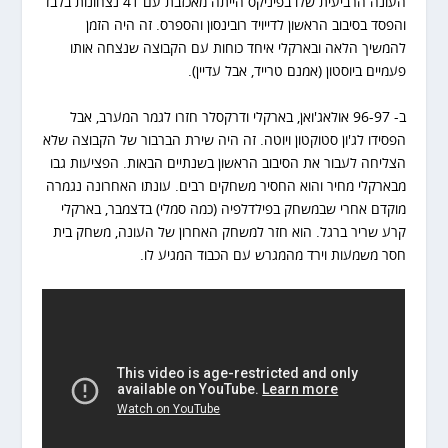
העונה הרביעית שלו בפיניקס הייתה מאכזבת עם 41 נצחונות בלבד
והפסד בסיבוב הראשון לדייויד רובינסון והספרס. זה היה הזמן
להמשיך הלאה ובארקלי איחד כוחות עם הקבוצה שנצחה אותו
פעמיים ביוסטון (אמנם טרייד, אבל עדיין).
ב- 96-97 אולאג'ואן, בארקלי ודרקסלר חזרו לגמר המערב, אבל
הפסידו לג'ון סטוקטון ויוטה. זה היה שירת הברבור של הקבוצה שלא
הצליחה לעבור את הסיבוב הראשון בשנתיים הבאות. הפציעות גבו
מבארקלי מחיר והוא החסיר משחקים רבים. עונתו האחרונה נגמרה
מוקדם אחרי שבמשחק בפילדלפיה (כמה סמלי) בדצמבר, בארקלי
קרע שריר ברגל. הוא חזר למשחק האחרון של העונה, משחק בית
חסר משמעות וירד מהמגרש עם הכבוד המגיע לו.