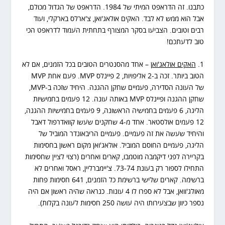
כתבנו. זה הדראפט המיתי של 1984. הדראפט של הגדול מכולם,
אבל הוא ממש לא לבד. האקים אולאג'ואן, צ'ארלס בארקלי, ועוד
רבים וטובים. הצביעו בסקר המצורף בתחתית העמוד לדראפט הכי
טוב לדעתכם!
1.
האקים אולאג'ואן
– אחד מהסנטרים הטובים בכל הזמנים, אם לא
הטוב ביותר. זכה ב-2 אליפויות, 2 פיינלס MVP. פעם אחת MVP
של העונה הסדירה, פעמיים שחקן ההגנה. היחיד שזכה ב-MVP,
שחקן ההגנה ופיינלס MVP באותה עונה. 12 פעמים בחמישיות
הליגה, 6 פעמים בחמישיה הראשונה, 9 פעמים בחמישיות ההגנה,
12 פעמים אולסטאר. אחד מ-4 שחקנים שעשו קוואדרפול דאבל
והיחיד שעשה את זה פעמיים. פעמיים הריבאונדר המוביל של
הליגה, פעמיים החוסם המוביל. אולאג'ואן מקום ראשון בחסימות
בקריירה לפני דיקמבה מוטמבו, קארים ואחרים (רצוי לציין שחסימות
התחילו לספור רק בעונת 73-74. צ'יימברליין, ראסל ואחרים לא
ברשימה. קארים שלישי ברשימת כל הזמנים, 641 חסימות פחות
מאולג'וואן, אבל לא ספרו לו 4 עונות. כנראה שהיה ראשון אם היה
נספר כיוון שבצעירותו היה עושה 250 חסימות לעונה בקלות).