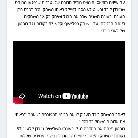
עם אייזיה תומאס. תומאס הוביל חבורה של וטרנים שנפגעו מהיחס
שג'ורדן קיבל ופשוט לא מסרו למייקל באותו משחק. זכה בפרס רוקי
העונה. בעונה השניה שבר את הרגל ושיחק רק 18 משחקים
בעונה הרגילה. עדיין שיחק בפלייאוף וקלע 63 נקודות נגד בוסטון
של לארי בירד:
לאחר המשחק בירד העניק לו את הכינוי המפורסם כשאמר: "ראיתי
את אלוהים משחק כדורסל."
בוסטון נצחה את הסדרה 3-0. בעונתו השלישית ג'ורדן קלע 37.1
נקודות למשחק והצטרף לווילט צ'יימברליין כשני היחידים שקלעו