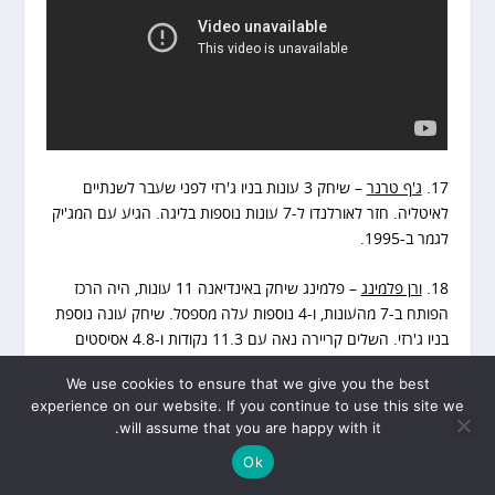
17.
ג'ף טרנר
– שיחק 3 עונות בניו ג'רזי לפני שעבר לשנתיים
לאיטליה. חזר לאורלנדו ל-7 עונות נוספות בליגה. הגיע עם המג'יק
לגמר ב-1995.
18.
ורן פלמינג
– פלמינג שיחק באינדיאנה 11 עונות, היה הרכז
הפותח ב-7 מהעונות, ו-4 נוספות עלה מספסל. שיחק עונה נוספת
בניו ג'רזי. השלים קריירה נאה עם 11.3 נקודות ו-4.8 אסיסטים
למשחק.
We use cookies to ensure that we give you the best
experience on our website. If you continue to use this site we
19.
ברנרד תומפסון
– שיחק בליגה 5 עונות בפורטלנד, פיניקס
will assume that you are happy with it.
ויוסטון. המשיך לקריירה בינלאומית ושיחק במכבי חיפה בעונת 90-
Ok
91.