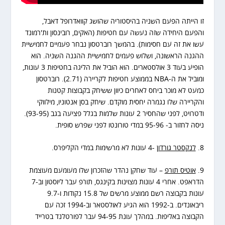
זו הייתה הפעם השניה בהיסטוריה שהושג קוואדרופל דאבל,
והפעם היחידה שזה נעשה עם חטיפות (האקים, רובינסון ות'רמונד
עשו את זה עם חסימות). בהמשך רוברטסון נבחר פעמיים לחמישיית
ההגנה הראשונה, ושלוש פעמים לחמישיית ההגנה השניה. הוא
הופיע בעוד 3 אולסטארים. הוא הוביל את הליגה בחטיפות 3 עונות,
ומוביל את ה-NBA בממוצע חטיפות לקריירה (2.71). רוברטסון
כמעט לא מוכר ביחס לאחרים כיוון ששיחק בקבוצות קטנות
והקריירה שלו נגמרה יחסית מוקדם. שיחק בסן אנטוניו, מילווקי
ודטרויט, לפני שהחסיר 2 עונות שלמות בגלל פציעה בגב (93-95).
ניסה לחזור ב- 95-96 במדי טורונטו לפני שפרש סופית.
8.
לנקסטר גורדון
-4 עונות לא מרשימות במדי הקליפרס.
9.
אוטיס תורפ
– עוד שחקן נהדר שהזכרון שלו מעומעם מעוצמת
הדראפט. אחרי 4 עונות מצוינות בקינגס, תורפ עבר ליוסטון וב-7
עונות בקבוצה רשם ממוצע מרשים של 15.8 נקודות ו-9.7
ריבאונדים. ב-1992 הוא הגיע לאולסטאר וב-1994 זכה עם
הקבוצה באליפות. במהלך עונת 94-95 עבר לפורטלנד בטרייד