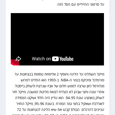
על סרטוני ההיילייט עם הסל הזה:
מייקל השתלט על הליגה והוסיף 2 אליפויות נוספות בנצחונות על
פורטלנד ופיניקס בגמר ה-NBA. ב-1993 הוא החליט לפרוש
מכדורסל כיוון שרצה לממש חלום של אביו שנרצח ולשחק בייסבול.
אחרי עונה וחצי שבהן לא הצליח לצאת מליגות המשנה, מייקל חזר
לשחק באמצע עונת 94-95. הוא עדיין היה חלוד ושיקגו הפסידה
לאורלנדו ושאקיל בחצי גמר המזרח. בעונת 95-96, מייקל החזיר
עניינים להרגלם. הבולס קבעו את שיא הליגה לנצחונות על 72