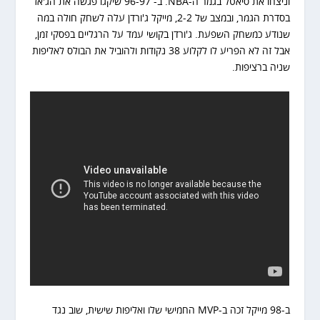
וניצחו את סיאטל בגמר ה-NBA. ב- 96-97 שיקגו פגשה את הג'אז
בסדרת הגמר, ובמצב של 2-2, מייקל ג'ורדן עלה לשחק חולה במה
שנודע כמשחק השפעת. ג'ורדן בקושי עמד על הרגליים בפסקי זמן,
אבל זה לא הפריע לו לקלוע 38 נקודות ולהוביל את הבולס לאליפות
שניה ברציפות.
ב-98 מייקל זכה ב-MVP החמישי שלו ואליפות שישית, שוב נגד