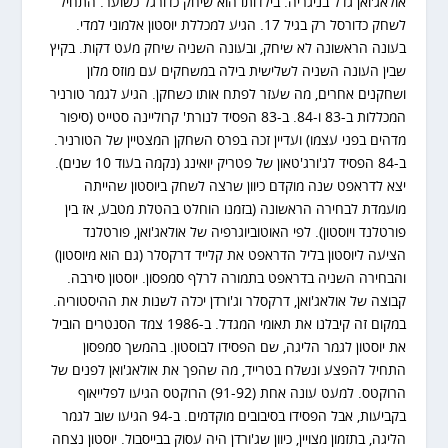
אולאג'ואן גדל בניגריה. בילדותו הוא שיחק כדורגל כשוער. התחיל
לשחק כדורסל רק בגיל 17. הגיע למכללת יוסטון אלמוני למדי.
בעונה הראשונה לא שיחק, ובעונה השניה שיחק מעט דקות. בקיץ
שבין העונה השניה לשלישית בילה במשחקים עם מוזס מלון
ושחקנים אחרים, מה שעזר לפתח אותו כשחקן. הגיע לגמר טורניר
המכללות ב-83 ו-84. ב-83 הפסיד לנורת' קרוליינה סטייט (סיפור
מדהים בפני עצמו) ועדיין זכה בפרס השחקן המצטיין של הטורניר.
ב-84 הפסיד לג'ורג'טאון של פטריק יואינג (נקמה בעוד 10 שנים).
יצא לדראפט שנה מוקדם כיוון שרצה לשחק ביוסטון שהייתה
מועמדת לבחירה הראשונה (בזמנו הוחלט בהטלת מטבע, אז בין
פורטלנד ויוסטון). לפי האוטוביוגרפיה של אולאג'ואן, פורטלנד
הציעה ליוסטון בליל הדראפט את קלייד דרקסלר (גם הוא מיוסטון)
והבחירה השניה בדראפט בתמורה לרלף סמפסון. יוסטון סירבה.
קבוצה של אולאג'ואן, דרקסלר וג'ורדן יכלה לשנות את ההיסטוריה.
במקום זה קיבלנו את תאומי המגדל. ב-1986 צמד הסנטרים הוביל
את יוסטון לגמר הליגה, שם הפסידו לבוסטון. בהמשך סמפסון
התחיל להפצע ונשלח בטרייד, מה שהפך את אולאג'ואן לפנים של
הרוקטס. למעט עונה אחת (91-92) הרוקטס הגיעו לפלייאוף
בקביעות, אבל הפסידו בסיבובים מוקדמים. ב-94 הגיעו שוב לגמר
הליגה, בתזמון מצויין, כיוון שג'ורדן היה עסוק בבייסבול. יוסטון נצחה