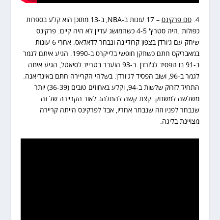
4.
סם פרקינס
– 17 עונות ב-NBA, ב-13 מתוכן הוא קלע בספרות
כפולות .היה סטרץ' 4-5 כשהמושג עדיין לא היה קיים. פרקינס
שיחק עם ג'ורדן בצפון קרוליינה ונבחר לדאלאס. אחרי 6 עונות
במאבריקס חתם כשחקן חופשי בלייקרס ב-1990. הגיע איתם לגמר
ב-91 בו הפסיד לג'ורדן. ב-93 הועבר בטרייד לסיאטל, הגיע איתה
לגמר ב-96, ושוב הפסיד לג'ורדן. בשלהי הקריירה חתם באינדיאנה.
התחיל לזרוק שלשות ב-94, וקלע באחוזים טובים (36-39) יותר
משלשה למשחק. קצת קשה להתלהב לאור הקריירה של זה
שנבחר לפניו וזה שנבחר אחריו, אבל לפרקינס הייתה קריירה
מצויינת בליגה.