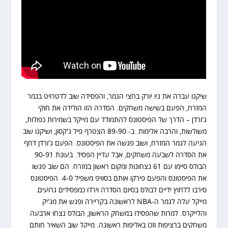
שיקגו עברה את ניו יורק בחצי הגמר, והפסידה שוב לדטרויט בגמר
המזרח, הפעם בשישה משחקים. הסדרה הזו הולידה את חוקי
ג'ורדן – הדרך של הפיסטונס להתמודד עם מייקל בשמירות כפולות,
משולשות, והרבה אלימות. ב- 89-90 הצטרף פיל ג'קסון, ושיקגו שוב
הגיעה לגמר המזרח, ושוב פגשה את הפיסטונס. הפעם ג'ורדן דחף
את הסדרה לשבעה משחקים, אבל עדיין הפסיד. בעונת 90-91
הבולס סיימו עם 61 נצחונות ומקום ראשון במזרח. הם שוב פגשו
את הפיסטונס והפעם פירקו אותם בסוויפ משפיל 4-0. הפיסטונס
סירבו ללחוץ ידיים לבולס בסיום הסדרה וירדו כמפסידים גרועים.
מייקל עלה לגמר ה-NBA לראשונה בקריירה ופגש את מג'יק
והלייקרס. למרות שהפסידו במשחק הראשון, הבולס נצחו ארבעה
משחקים ברציפות וזכו באליפות ראשונה. מייקל שוב השאיר חותם