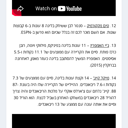
12.
טים מקקורמיק
– סנטר לבן ששיחק בליגה 8 עונות ב-6 קבוצות
שונות. אם השם מוכר לכם זה בגלל שכיום הוא פרשן ב-ESPN.
13.
ג'יי האמפריז
– 11 עונות בליגה בפיניקס, מילווקי ויוטה, רובן
כרכז פותח. סיים את הקריירה עם ממוצעים של 11.1 נקודות ו-5.5
אסיסטים. האמפריז המשיך להסתובב בליגה כעוזר מאמן, לאחרונה
בברוקלין (2015).
14.
מייקל קייג'
– 14 וקצת עונות בליגה, סיים עם ממוצעים של 7.3
נקודות ו-7.6 ריבאונדים. ההיילייט של הקריירה שלו היה בעונת 87-
88. קייג' נלחם עם צ'ארלס אוקלי על מלכות הריבאונדים והיה צריך
להוריד 28 ריבאונדים במשחקו האחרון בשביל לנצח. הוא הוריד 30
וסיים את אותה עונה עם ממוצע של 13 ריבאונדים.