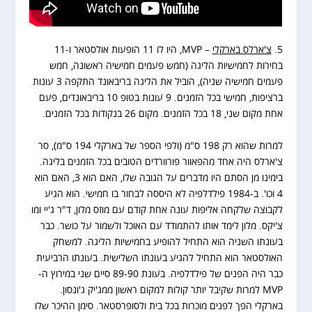
5.
צ'ארלס בארקלי
– MVP, היו לו 11 הופעות אולסטאר ו-11
בחירות לחמישיות הליגה (חמש פעמים חמישיה ראשונה, חמש
פעמים חמישיה שניה), הוביל את הליגה בריבאונד התקפה 3 עונות
ברציפות, חמישי בכל הזמנים. 9 עונות בטופ 10 בריבאונדים, פעם
אחת מקום שני, 18 בכל הזמנים. מקום 26 בנקודות בכל הזמנים.
למרות שהוא רק 198 ס"מ (ולפי הספר של בארקלי 194 ס"מ), סר
צ'ארלס היה אחד מהפאוור פורוורדים הטובים בכל הזמנים בליגה.
בימינו מן הסתם היו מדברים על הגובה שלו, האם הוא 3, האם הוא
4 וכו'. ב-1984 פילדלפיה לא היססה לבחור בו חמישי. הוא הגיע
לקבוצה שלקחה אליפות עונה אחת קודם עם מוזס מלון, ד"ר ג'יי ומו
צ'יקס. מלון לימד אותו להתמודד עם האוכל ולשמור על כושר. כבר
בעונתו השניה הוא התחיל להופיע בחמישיות הליגה. למשחק
האולסטאר הוא התחיל להגיע בעונתו השלישית. בעונתו הרביעית
כבר היה הפנים של פילדלפיה. בעונת 89-90 סיים שני במירוץ ה-
MVP למרות שקיבל יותר קולות למקום ראשון ממג'יק ג'ונסון.
בארקלי הפך לפנים מוכרות בכל בית ולסופרסטאר. סימן ההיכר שלו