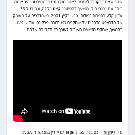
שהביא את דרקסלר ליוסטון. לאחר מכן חתם בדטרויט והנהיג אותה
ביחד עם גרנט היל. המשיך להסתובב קצת בליגה, וגם בגיל 36
עדיין קלע בספרות כפולות. פרש בקיץ 2001. כשמדברים על העומק
של הדראפט מדברים על שחקנים כמו ת'ורפ, פרקינס ועוד שיגיעו
בהמשך, שחקני חמישיה חשובים לאורך כל הקריירה שלהם.
10.
ליאון ווד
– גם בגיל 55, ליאון ווד עדיין רץ במגרשי ה-NBA.