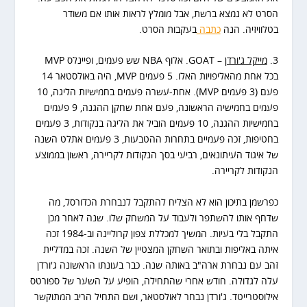
הסרט לא נמצא ברשת, אבל מומלץ לראות אותו אם משודר
בטלוויזיה. הנה
כתבה
בעקבות הסרט.
3.
מייקל ג'ורדן
– GOAT. אלוף NBA שש פעמים, ופיינלס MVP
בכל אחת מהאליפויות האלו. 5 פעמים MVP, היה באולסטאר 14
פעם (3 פעמים MVP). אחת-עשרה פעמים בחמישיות הליגה, 10
פעמים בחמישיה הראשונה, פעם אחת שחקן ההגנה, 9 פעמים
בחמישיות ההגנה, 10 פעמים הוביל את הליגה בנקודות, 3 פעמים
בחטיפות, זכה פעמיים בתחרות ההטבעות, 3 פעמים אתלט השנה
של איגוד העיתונאים, רביעי בסך הנקודות לקריירה, ראשון בממוצע
הנקודות לקריירה.
כפרשמן בתיכון הוא לא הצליח להתקבל לנבחרת הכדורסל, מה
שדחף אותו להשתפר ולעבוד על המשחק שלו. שנה לאחר מכן
התקבל בלי בעיות. המשיך למכללת צפון קרוליינה וב-1984 זכה
איתה באליפות ובתואר השחקן המצטיין של השנה. זכה במדליית
זהב עם נבחרת ארה"ב באותה שנה. כבר בעונתו הראשונה ג'ורדן
עלה לגדולה. חודש אחרי שהתחילה, הופיע על השער של ספורטס
אילוסטרייטד. ג'ורדן נבחר לאולסטאר, ושם התחיל הריב המתוקשר