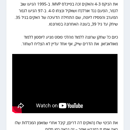
את הניקס 4-3 והאקים זכה בפיינלס MVP. ב-1995 הגיעו שוב
לגמר, הפעם נגד אורלנדו ושאקיל ונצחו 4-0. ב-97 הגיעו לגמר
המערב והפסידו ליוטה, שם התחילה הדעיכה של האקים בגיל 35.
שיחק עד גיל 39, בעונה האחרונה בטורונטו.
כיום כל שחקן שרוצה ללמוד מהלכי פוסט מגיע ליוסטון ללמוד
מאולאג'ואן. את הדרים שייק, אף אחד עדיין לא הצליח לשחזר.
את הכינוי שלו (האקים דה דרים), קיבל אחרי שמאמן המכללות שלו
ראה אותו זז במגרש ואמר – זה נראה כמו חלום.