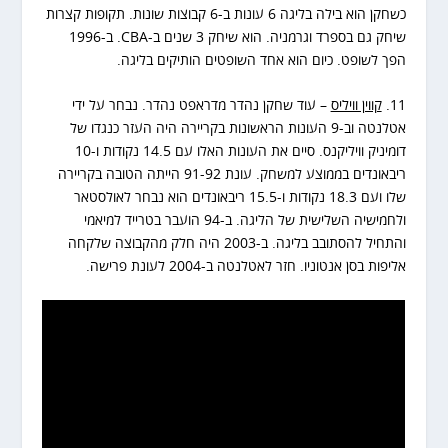
כשחקן הוא בילה בליגה 6 עונות ב-6 קבוצות שונות. תקופות קצרות
שיחק גם בספרד וגרמניה. הוא שיחק 3 שנים ב-CBA. ב-1996
הפך לשופט. כיום הוא אחד השופטים הותיקים בליגה.
11.
קווין וויליס
– עוד שחקן נהדר מדראפט נהדר. נבחר על ידי
אטלנטה וב-9 העונות הראשונות בקריירה היה העזר כנגדו של
דומיניק וויליקנס. סיים את העונות האלו עם 14.5 נקודות ו-10
ריבאונדים בממוצע למשחק. עונת 91-92 הייתה הטובה בקריירה
שלו ועם 18.3 נקודות ו-15.5 ריבאונדים הוא נבחר לאולסטאר
ולחמישיה השלישית של הליגה. ב-94 הועבר בטרייד למיאמי
והתחיל להסתובב בליגה. ב-2003 היה חלק מהקבוצה שלקחה
אליפות בסן אנטוניו. חזר לאטלנטה ב-2004 לעונת פרישה.