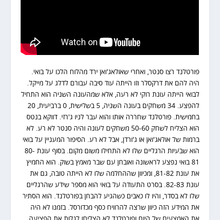
פורטלנד רצו סנטר, ואחרי שאולאג'ואן ירד מהלוח הלכו על בואי.
היה להם את דרקסלר וזו הייתה עוד סיבה עבורם לדלג על מייקל.
לבואי הייתה עונת רוקי לא רעה, אלא שמהעונה השניה הוא התחיל
להפצע. 34 משחקים בעונה השניה, 5 בשלישית, 0 ברביעית, 20
בחמישית. פורטלנד שחררה אותו והוא עבר לניו ג'רזי. דווקא בנטס
הוא הצליח לשחק 50-60 משחקים לעונה והיה סנטר לא רע. לא
ברמות של אולאג'ואן או ג'ורדן, אבל לא רע. הסיפור המעניין על בואי
הוא שבעיות הרגליים שלו לא התחילו משום מקום. בסוף עונת 80-
81 בואי נפצע לראשונה ואובחן עם שבר מאמץ בשוק. הוא החמיץ
את עונת 81-82, ומכיוון שההחלמה שלו לא הייתה טובה, גם את
עונת 82-83. בסרט התעודה על בואי הוא מספר שידע שהרגליים
שלו לא בסדר, והיו לו כאבים כשהגיע להבחן בפורטלנד. הוא הסתיר
את המידע הזה כיוון שרצה להרוויח כסף מכדורסל. בזמנו לא היה
את האמצעים של היום ופורטלנד לא הצליחו לגלות את הפציעה.