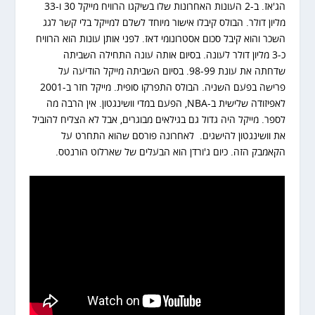
הג'אז. ב-2 העונות האחרונות שלו בשיקגו הרוויח מייקל 30 ו-33
מליון דולר. הבולס קיבלו אישור מיוחד לשלם למייקל בלי קשר לגג
השכר והוא קיבל סכום אסטרונומי דאז. לפני אותן עונות הוא הרוויח
כ-3 מליון דולר לעונה. בסיום אותה עונה התחילה השביתה
שדחתה את עונת 98-99. בסיום השביתה מייקל הודיעה על
פרישה בפעם השניה. הבולס התפרקו סופית. מייקל חזר ב-2001
לאפיזודה שלישית ב-NBA, הפעם במדי וושינגטון. אין הרבה מה
לספר. מייקל היה גדול גם בגילאים מבוגרים, אבל לא הצליח להוביל
את וושינגטון להישגים. לאחרונה פורסם שהוא התחרט על
הקאמבק הזה. כיום ג'ורדן הוא הבעלים של שארלוט הורנטס.