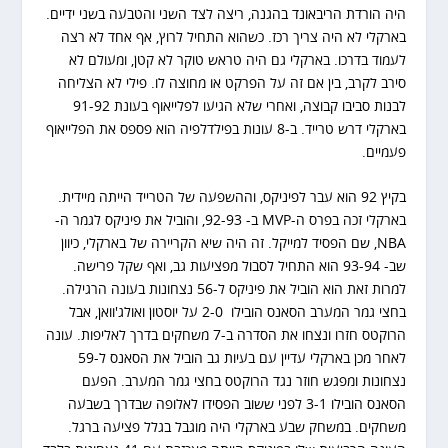
היה הורדת הריבאונד בהגנה, ריצה לצד השני והטבעה בשני ידיים.
בארקלי לא היה צריך רכז. כשהוא התחיל לרוץ, אף אחד לא רצה
לעמוד בדרכו. בארקלי גם היה טראש טוקר לא קטן, ומעולם לא
סירב לקרב, בין אם זה על הפרקט או מחוצה לו. פילי לא הצליחה
לבנות סביבו קבוצה, ואחרי שלא הגיעו לפלייאוף בעונת 91-92
בארקלי דרש טרייד. ב-8 עונות בפילדלפיה הוא פספס את הפלייאוף
פעמיים.
בקיץ 92 הוא עבר לפיניקס, וההשפעה של הטרייד הייתה מיידית.
בארקלי זכה בפרס ה-MVP ב- 92-93, והוביל את פיניקס לגמר ה-
NBA, שם הפסיד למייקל. זה היה שיא הקריירה של בארקלי, כיוון
שב- 93-94 הוא התחיל לסבול מפציעות גב, ואף שקל פרישה.
למרות זאת הוא הוביל את פיניקס ל-56 נצחונות בעונה הרגילה.
בחצי גמר המערב הסאנס הובילו 2-0 על יוסטון ואולג'וואן, אבל
הרוקטס חזרו ונצחו את הסדרה ב-7 משחקים בדרך לאליפות. עונה
לאחר מכן בארקלי עדיין עם בעיות גב הוביל את הסאנס ל-59
נצחונות ומפגש חוזר נגד הרוקטס בחצי גמר המערב. הפעם
הסאנס הובילו 3-1 לפני ששוב הפסידו לאלופה שבדרך בשבעה
משחקים. במשחק שבע בארקלי היה מוגבל בגלל פציעה ברגל.