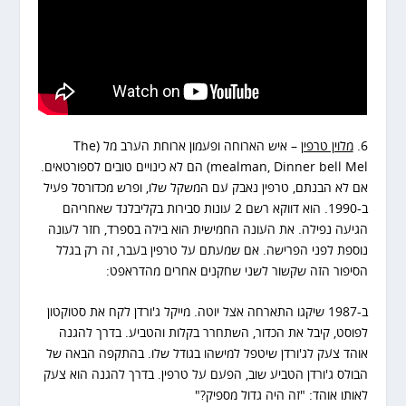
6.
מלוין טרפין
– איש הארוחה ופעמון ארוחת הערב מל (The
mealman, Dinner bell Mel) הם לא כינויים טובים לספורטאים.
אם לא הבנתם, טרפין נאבק עם המשקל שלו, ופרש מכדורסל פעיל
ב-1990. הוא דווקא רשם 2 עונות סבירות בקליבלנד שאחריהם
הגיעה נפילה. את העונה החמישית הוא בילה בספרד, חזר לעונה
נוספת לפני הפרישה. אם שמעתם על טרפין בעבר, זה רק בגלל
הסיפור הזה שקשור לשני שחקנים אחרים מהדראפט:
ב-1987 שיקגו התארחה אצל יוטה. מייקל ג'ורדן לקח את סטוקטון
לפוסט, קיבל את הכדור, השתחרר בקלות והטביע. בדרך להגנה
אוהד צעק לג'ורדן שיטפל למישהו בגודל שלו. בהתקפה הבאה של
הבולס ג'ורדן הטביע שוב, הפעם על טרפין. בדרך להגנה הוא צעק
לאותו אוהד: "זה היה גדול מספיק?"