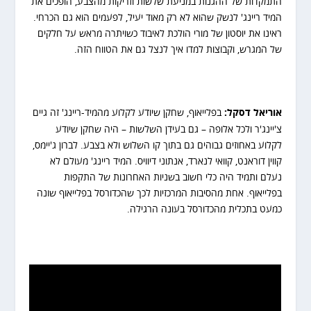
התמקדות של ההגנות במניעת שלשות וזריקות מהצבע, הופכים את
המיד ריינג' לנשק שהוא לא רק מאוד יעיל, לפעמים הוא גם הכרחי.
ראינו את יוסטון של מורי הולכת לאיבוד כשויתרה מראש על חלקים
של המגרש, וקבוצות למדו איך לנצל גם את הטווח הזה.
אוריאל דסקל:
בפלייאוף, שחקן שיודע לקלוע מהמיד-ריינג' זה גיים
צ'יינג'ר ולכל אלופה – גם בעידן השלשות – היה שחקן שיודע
לקלוע באחוזים גבוהים גם בתוך קו השלוש ולא בצבע. לברון ג'יימס,
קווין דוראנט, קוואי לנארד, אנתוני דיוויס. המיד ריינג' מעולם לא
נעלם ותמיד היה כלי חשוב בשניות האחרונות של התקפות
בפלייאוף. אחת מהסיבות המרכזיות לכך שהכדורסל בפלייאוף שונה
כמעט בתכלית מהכדורסל בעונה הרגילה.