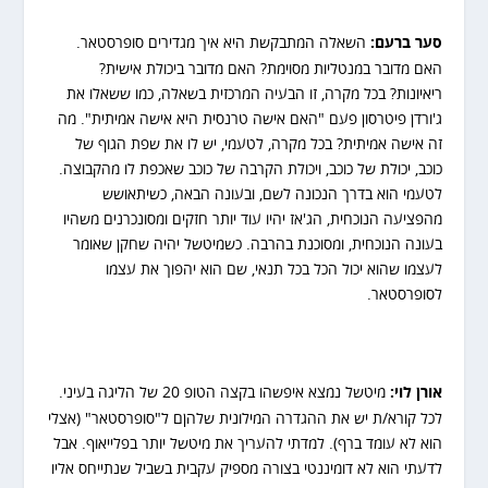
סער ברעם:
השאלה המתבקשת היא איך מגדירים סופרסטאר.
האם מדובר במנטליות מסוימת? האם מדובר ביכולת אישית?
ריאיונות? בכל מקרה, זו הבעיה המרכזית בשאלה, כמו ששאלו את
ג'ורדן פיטרסון פעם "האם אישה טרנסית היא אישה אמיתית". מה
זה אישה אמיתית? בכל מקרה, לטעמי, יש לו את שפת הגוף של
כוכב, יכולת של כוכב, ויכולת הקרבה של כוכב שאכפת לו מהקבוצה.
לטעמי הוא בדרך הנכונה לשם, ובעונה הבאה, כשיתאושש
מהפציעה הנוכחית, הג'אז יהיו עוד יותר חזקים ומסונכרנים משהיו
בעונה הנוכחית, ומסוכנת בהרבה. כשמיטשל יהיה שחקן שאומר
לעצמו שהוא יכול הכל בכל תנאי, שם הוא יהפוך את עצמו
לסופרסטאר.
אורן לוי:
מיטשל נמצא איפשהו בקצה הטופ 20 של הליגה בעיני.
לכל קורא/ת יש את ההגדרה המילונית שלהןם ל"סופרסטאר" (אצלי
הוא לא עומד ברף). למדתי להעריך את מיטשל יותר בפלייאוף. אבל
לדעתי הוא לא דומיננטי בצורה מספיק עקבית בשביל שנתייחס אליו