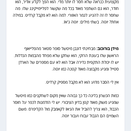
מקצועית כנראה שלא חסר לו יותר מדי. הוא הפך לקלע אדיר, הוא
חודר, הוא גם השתפר מאוד בכל מה שקשור לפליימייקינג שלו. מה
שחסר לו זה להגיע לגמר האזורי. למה הוא לא מקבל קרדיט. במילה
אחת? יוטה. בשתי מילים: יוטה ג'אז.
מידן בורוכוב:
מבחינתי דונבן מיטשל סופר סטאר מהפלייאוף
הראשון שלו בעונת הרוקי, הוא שחקן שלא מפחד מהבמות הגדלות.
יש לו יכולת התקפית נדירה אבל הוא לא עם מספרים של הארדן
סטייל ומגיע מקבוצה מאוד קטנה כמו יוטה.
אין לי הסבר מדוע הוא לא מקבל מספיק קרדיט.
כמות הכשרון בליגה כל כך גבוהה שאין מקום לשחקנים כמו מיטשל
שמגיע משוק מאוד קטן בדיון הציבורי. יש לי הזדמנות לכפר על חוסר
הכבוד, הוא צריך להוביל את הג׳אז לקאמבק מול הקליפרס. משם
השמיים הם הגבול עבורו ועבור יוטה.