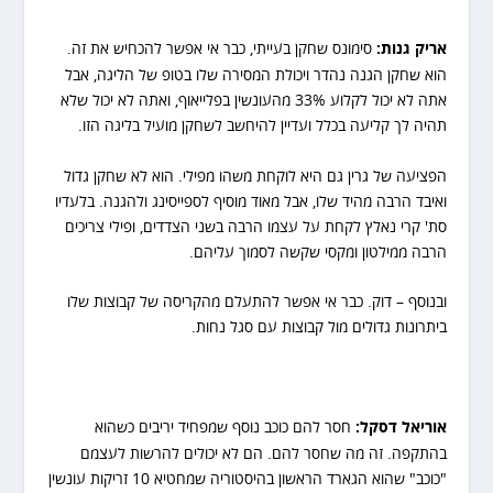
אריק גנות:
סימונס שחקן בעייתי, כבר אי אפשר להכחיש את זה.
הוא שחקן הגנה נהדר ויכולת המסירה שלו בטופ של הליגה, אבל
אתה לא יכול לקלוע 33% מהעונשין בפלייאוף, ואתה לא יכול שלא
תהיה לך קליעה בכלל ועדיין להיחשב לשחקן מועיל בליגה הזו.
הפציעה של גרין גם היא לוקחת משהו מפילי. הוא לא שחקן גדול
ואיבד הרבה מהיד שלו, אבל מאוד מוסיף לספייסינג ולהגנה. בלעדיו
סת' קרי נאלץ לקחת על עצמו הרבה בשני הצדדים, ופילי צריכים
הרבה ממילטון ומקסי שקשה לסמוך עליהם.
ובנוסף – דוק. כבר אי אפשר להתעלם מהקריסה של קבוצות שלו
ביתרונות גדולים מול קבוצות עם סגל נחות.
אוריאל דסקל:
חסר להם כוכב נוסף שמפחיד יריבים כשהוא
בהתקפה. זה מה שחסר להם. הם לא יכולים להרשות לעצמם
"כוכב" שהוא הגארד הראשון בהיסטוריה שמחטיא 10 זריקות עונשין