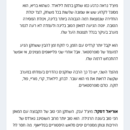
מיצ'ל נראה כרגע כמו שחקן ברמת לילארד. כשהוא בריא, הוא
מסוגל לקלוע שש או שמונה שלשות בכל משחק, לצד יכולת
החדירה שנמצאת רמה הגבוהה ביותר בליגה, ויכולת המסירה
הטובה. יוטה הגיעה למאזן הטוב בליגה ולעמדה לא רעה לגמר
מערב בעיקר בגלל תצוגות העל שלו.
הוא יקבל יותר קרדיט עם הזמן, כי לוקח זמן להבין ששחקן הגיע
למעמד של סופרסטאר. אבל אחרי שני פלייאופים מצוינים, אי אפשר
להתכחש לרמה שלו.
מהצד השני, יש כל כך הרבה שחקנים נהדרים בעמדתו במערב
שקשה לראות את מי הוא עובר. לברון, לילארד, קרי, מוריי, פול,
לוקה. כולם סופרסטארים.
אוריאל דסקל:
מיצ'ל ענק. השחקן הכי טוב של הקבוצה עם המאזן
הכי טוב בעונה הרגילה. הוא טוב יותר מרוב השוטינג גארדס של
היריבות ונותן מספרים יפים סלאש היסטוריים בפלייאוף. מה חסר לו?