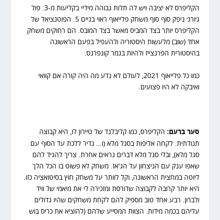
הקליפרס לא יציבה ויש לה תלות גבוהה מידיי בקליעות מ-3. פול
ג׳ורג׳ ניפק סוף סוף משחק פלייאוף ראוי בגיים 5. הפוטנציאל של
הקליפרס יותר בצד המביס מאשר בצד המובס. הם רחוקים משחק
אחד (שוב) מלעשות היסטוריה ולהעפיל בפעם הראשונה
בהיסטורית הפרנצייז ולהיות בגמר קונפרנס.
כמו כל פלייאוף 2021, לעולם לא נדע מה היה קורה אם קוואי
ואיבקה לא היו פצועים.
סער ברעם:
הקליפרס, כמו קליבלנד של טיירון לו, היא קבוצה
תנודתית. לקחה אליפות בסגל מלא (ו… נדיר ללכת עד הסוף עם
סגל מלא), ובלי סגל מלא דברים נראים אחרת. צריך להגיד להם
שאפו ענק עם הניצחון על הג'אז. משחק לא פשוט בו הכל הלך
ליוטה במחצית הראשונה, וקל לוותר על משחק חוץ בסיטואציה כזו.
היא יותר קרובה לקבוצה שדורסת ומזכירה לי את מיאמי של וויד
ולברון. רבע אחד טוב מספיק להם לקחת משחקים שהיו גדולים
עליהם בכמה מידות. הצוות המסייע שלהם (להוציא את כריס בוש