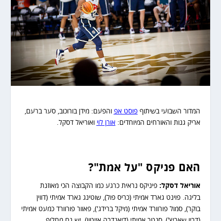
המדור השבועי בשיתוף
פוסט אפ
והפעם: מידן בורוכוב, סער ברעם,
אריק גנות והאורחים המיוחדים:
אורן לוי
ואוריאל דסקל.
האם פניקס "על אמת"?
אוריאל דסקל:
פיניקס נראית כרגע כמו הקבוצה הכי מאוזנת
בליגה. פוינט גארד אמיתי (כריס פול), שוטינג גארד אמיתי (דווין
בוקר), סמול פורוורד אמיתי (מיקל ברידג'), פאוור פורוורד כמעט אמיתי
(דריו שאריץ'), סנטר אמיתי (דיאנדרה אייטון). יש גם מחליף