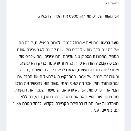
ראשונה.
אני מקווה שכריס פול לא יפספס את הסדרה הבאה.
סער ברעם:
מה זאת אומרת? לגמרי. למרות הפציעות, קורה מה
שקורה עם הקבוצות של כריס פול. שום קבוצה לא מעריכה אותם
מספיק, מתכוננת מספיק טוב אליהם. הם יציבים, ומה שכריס פול
הכניס לקבוצה הזו הוא סדר. כל אחד יודע מה בדיוק הוא עושה,
ואחרי עונה סדירה מצוינת, הגענו לראות קבוצה מאומנת, טובה
ומאורגנת. לגמרי על אמת. המתבקש הוא להשלים את הסגל עם
עוד פורוורד חזק, אבל מה שאני הייתי עושה הוא להכשיר את הרכז
הבא אחרי כריס פול. אני לא יודע אם יש מישהו שמכיר את המשחק
טוב ממנו היום, הוא רואה את המגרש כמו רנטגן, ויודע, גם ללא
האתלטיות שהייתה לו בתחילת הקריירה, לקלוע ולנהל מגובה 1.85
עם נעליים. ענק.