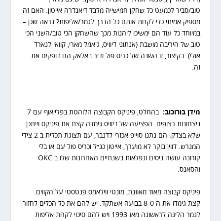
טוב/סביר לכמעט כל שחקן חמישייה מלבד דיאנדרה אייטון. האם זה
מספיק אמיתי כדי לקחת אותם כל הדרך לגמר/אליפות? נראה שכן –
במיוחד כל עוד הם ימשיכו ליהנות מכך שהשחקן הכי טוב/השני הכי
טוב של היריבה מושבת (אנתוני דיוויס, ג'אמל מארי, קוואי לנארד
אולי). בקיצור, זו השנה של כריס פול ודיר באלאק הם דופקים את
זה.
מידן בורוכוב:
בהחלט, פיניקס הקבוצה הלוהטת בפלייאוף עם 7
ניצחונות רצופים. הפציעה של דיוויס גימדה קצת את פיניקס וייתכן
שלא בצדק. הם נתנו סוייפ אכזרי לדנבר, עם תצוגת תכלית ב 2 צידי
המגרש. דווין בוקר לא מוערך, אייטון כנ״ל וכריס פול עם או בלי
קורונה עושה ניסים ונפלאות בשנתיים האחרונות שלו ב OKC
והסאנס.
פיניקס קבוצה מאוד מאוזנת, מונטי ווילאמס פנטסטי על הקווים.
קצת גימדו את ה 8-0 בבועה אשתקד. יש להם את כל הכלים לחזור
לגמר הליגה לראשונה מאז 1993 ויש להם סיכוי לקחת אליפות