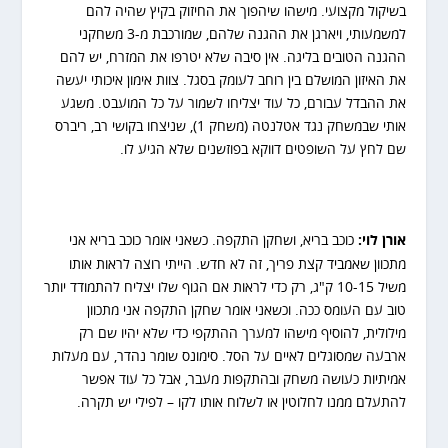
בשיקול מקצועי. מישהו שיהפוך את החיזוק בקיץ שהיה להם
למשמעותי, ויארגן את ההגנה שלהם, שמורכבת מ-3 משחקני
ההגנה הטובים בליגה. אין סיבה שלא יטרפו את המזרח, יש להם
את האיזון המושלם בין רוחב לעומק בסגל. צוות אימון איכותי יעשה
את ההבדל עבורם, כל עוד יצליחו לשמור על כל המועבט. משגע
אותי שבמשחק נגד אטלנטה (משחק 1), שניצחו בקושי רב, ריברס
שם לחץ על השופטים דווקא בפוזשנים שלא הגיע לו.
אורן לוי:
כוכב בריא, ושחקן התקפה. כשאני אומר כוכב בריא אני
מתכוון שאמביד קצת פריך, זה לא חדש. הייתי רוצה לראות אותו
משיל 10-15 ק"ג, רק כדי לראות אם הגוף שלו יצליח להתמודד יותר
טוב עם העומס ככה. וכשאני אומר שחקן התקפה אני מתכוון
מילולית, להוסיף מישהו למערך ההתקפי כדי שלא יהיו שם רק
ארבעה שמסוגלים לאיים על הסל. סימונס שומר נהדר, עם מעלות
אמיתיות כעושה משחק ובהתקפות מעבר, אבל כל עוד אפשר
להתעלם ממנו לחלוטין או לשלוח אותו לקו – לפילי יש תקרה.