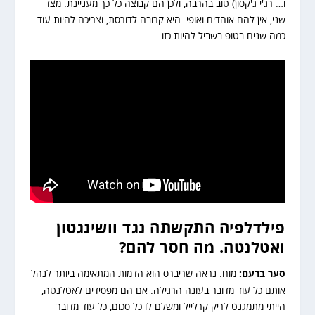
ו… רג'י ג'קסון) טוב בהרבה, ולכן הם קבוצה כל כך מעניינת. מצד
שני, אין להם אוהדים ואופי. היא קרובה לדורסת, וצריכה להיות עוד
כמה שנים בטופ בשביל להיות כזו.
פילדלפיה התקשתה נגד וושינגטון
ואטלנטה. מה חסר להם?
סער ברעם:
מוח. נראה שריברס הוא הדמות המתאימה ביותר לנהל
אותם כל עוד מדובר בעונה הרגילה. אם הם מפסידים לאטלנטה,
הייתי מתמגנט לריק קרלייל ומשלם לו כל סכום, כל עוד מדובר