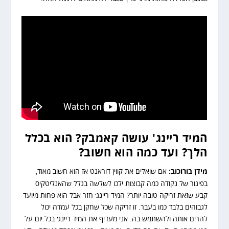
המיד ריינג' עושה קאמבק? הוא בכלל
הלך? ועד כמה הוא חשוב?
מידן בורוכוב:
אם שואלים את קווין דוראנט אז הוא חשוב מאוד,
בפיגור של נקודה כמה קבוצות ילכו לשלשה בגלל שהאנליטקיס
קבע שזאת זריקה טובה יותר? המיד ריינג׳ חזר אבל הוא פחות מיועד
לגבוהים בלבד כמו בעבר. זו זריקה שכל שחקן בכל עמדה יכול
להרים אותה ולהשתמש בה. אני מעדיף את המיד ריינג׳ בכל יום על