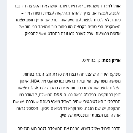
אורן לוי:
חד משמעית. לא ראיתי אותה עושה את הקפיצה הזו כבר
העונה, ועכשיו אני צריך להזהר מהלקאה עצמית חמורה מדי –
כלומר, לא לנסות לפצות עם טייק אוהד מדי. אני עדיין חושב שצמד
השחקנים הכי טובים בקבוצה הזו פחות טוב מהצמד הכי טוב של
אלופה ממוצעת. אבל לעונה כמו זו זה בהחלט עשוי להספיק.
אריק גנות:
כן. בהחלט.
פיניקס היחידה שהצליחה לנצח את סדרת חצי הגמר בפחות
משישה משחקים. פול ובוקר נראים כמו שחקני אול NBA. אייטון
הצליח למצב את עצמו כנוכחות אדירה בהגנה לצד יעילות יוצאת
דופן בהתקפה. ברידג'ס נראה כמו ה-3&D המושלם, קראודר כמו
הרולפלייר האולטימטיבי שהיה בשביל מיאמי בעונה שעברה. יש שם
התקפה, יש שם הגנה. פול וקראודר מביאים ניסיון. הספסל נראה
אחלה עם תצוגות דומיננטיות של פיין.
הדבר היחיד שיכול למנוע ממנה את ההעפלה לגמר הוא הכניסה