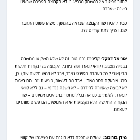
לחזור מפיגור 25 במשחק מכריע. זו לא הקבוצה הפריכה שראינו
בשנה שעברה.
סביר להניח שזו הקבוצה שנראה בהמשך. משהו פשוט התחבר
שם. וצריך לתת קרדיט ללו.
אוריאל דסקל:
קליפרס נבנו טוב. זה לא שלא השקיעו מחשבה
בבנייה מסביב לקוואי לנארד ופול ג'ורג'. הקבוצה בלי נקודות חלשות
מדי (אולי קצת בעמדת הפוינט גארד, אבל לא ממש חלשה שם). כן,
סרג' איבאקה חסר מאוד – אבל מה לעשות, פציעות וזה. הם באמת
לא קבוצה שאמורה להידרס – לא משנה נגד מי – גם ללא קוואי
לנארד. לפעמיים, כנראה בגלל מחסור במנהיגים אמיתיים – שזו
הנקודה החלשה הלא מקצועית אלא האנושית, הם פשוט מוותרים
לעצמם.
מידן בורוכוב:
שאלה שהפכה ללא הוגנת עם פציעתו של קוואי.