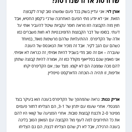
שדורסת או זו שנדרסת?
אורן לוי:
אני עדיין בשוק בכל פעם שמשהו טוב קורה לקבוצה
הזאת. אני לא יודע מתי הפעם האחרונה שרג'י ג'קסון החטיא, אבל
חוץ מזה הקבוצה הזו מראה חוסר עקביות שיכול להעביר אותי על
דעתי. בסופו של דבר הקבוצות הדומיננטיות לא חוות משברים כמו
אלה של הקליפרס. ההתעלויות שלהם מרשימות מאוד, במיוחד
כשהם עם הגב לקיר. אבל זה מזכיר את הנאגטס של העונה
שעברה – אם זה טוב מדי בשביל להיות אמיתי, זה כנראה לא אמיתי.
אני מאמין שגם בפלייאוף מקולל כמו זה, אמורה להיות קבוצה שתתן
להם מכה שממנה הם לא יקומו. מצד שני, אם הקליפרס יקחו
אליפות, זו תהיה ה-הוכחה הדארקסט טיימליין.
אריק גנות:
נראה שהמהפך של הקליפרס בעונה הוא בעיקר בצד
המנטלי. אחרי שעפו עם יתרון של 3-1, הם הצליחו לחזור פעמים
מפיגור 2-0 ולנצח קבוצות טובות. אחרי הפציעה של קוואי היו להם
את כל התירוצים למה לעוף מול הקבוצה עם המאזן הטוב בליגה
בעונה הרגילה, אבל לא רק שהם הצליחו לנצח, הם גם הצליחו