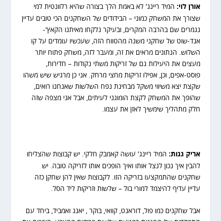
אורן לוי:
המיד ריינג' לא באמת הלך בצורה שהיא רלוונטית למי
שצורך את המשחק כמוני – הבידודים של השחקנים הכי טובים עדיין
נגמרים שם בהרבה המקרים, ובעיקר נלקחו מאיתנו הקאץ'-
אנד-שוט של שחקני משנה מהטווח הזה, שעכשיו עומדים על קו
השלוש. הנתונים מראים את זה, ומעבר לזה, משחק פתוח יותר
מעצים את היעילות גם של זריקות משתי נקודות – חדירות,
פוסט-אפים, וכן, אפילו זריקות מחצי מרחק. אני כן מרגיש שיש משהו
שקצת יצא משיווי משקל מבחינת נפח השלשות שאנחנו רואים,
שהופך את המשחק לקצת הומוגני לעיתים, אבל אני מצפה שזה
חלק מתהליך שימשיך לאזן את עצמו.
אריק גנות:
המיד ריינג' עושה קאמבק חלקי. יש קבוצות שהצליחו
להבין איך נכון לנצל אותו ואיך הופכים אותו לזריקה טובה. יש
שחקנים שהתמקצעו בזריקה הזו. לקבוצות שאין להן שחקן כזה
עדיין עדיף להיצמד למורי בול – שלשות וזריקות ליד הסל.
אבל שחקנים כמו פול, דוראנט, קוואי, בוקר , יאנג ואמביד, ביחד עם