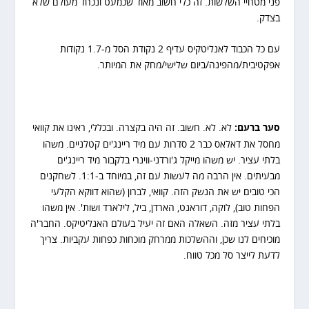
פני מטחיי השלשות. זה כלי חשוב מאוד שכמעט ונכחד מעולם שלא
בצדק.
עם כל הכבוד לאנליטקיס עדיף 2 נקודת הסל מ-1.7 נקודות
אפקטיבית/מהפינה/ביום שלישי/מחק את המיותר.
סער ברעם:
לא. לא. חשוב. זה היה בקצרה. ובכללי, ראינו את קוואי
מחסל את דאלאס כבר 2 סדרות עם מיד ריינג'ים קטלניים. משהו
בלתי עציר. יש משהו מייקל ג'ורדני-ווינרי בלקבור מיד ריינג'ים
מבעיתים. אין הרבה מה לעשות עם זה, במיוחד ב-1:1. לשחקנים
הכי טובים יש את הנשק הזה. קוואי, לברון (שהוא דווקא הקלעי
הפחות טוב), לוקה, דוראנט, הארדן, ביל, לילארד ושות'. אין משהו
בלתי עציר מזה. השאלה האם זה יעיל בעולם האנליטיקס. החבר'ה
מוכיחים לנו שכן, וההשלכות ממרחק מוכחות כפחות עקביות. צריך
לדעת לייצר סל מכל טווח.