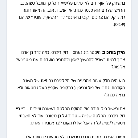
במשחק פלייאוף. הם לא יכולים פליימייקר כל כך מוגבל כשהכוכב
הראשי שלהם הוא סנטר כמו ג'ואל אמביד. אגב, זה מאוד דומה
למילווקי. הם צריכים "קובי בראיינט" ליד "השאקיל אוניל" שלהם
(יאניס).
מידן בורוכוב:
מיסטר ביג נאחס – דוק ריברס. כמה לוזר בן אדם
צריך להיות בשביל להמשיך לאמן ולהחריב מועדונים עם פוטנציאל
אליפות?
הוא היה חלק עצום מהבעיה של הקליפרס גם זאת של השנה
הקודמת וגם זו של פול וגריפין ( בתקופה שקפץ מעל גרוטאות ולא
נראה כמוהן)
אם וכאשר פילי תודח מול ההוקס החלטה ראשונה ומיידית – ביי ביי
דוק ריברס. החלטה שנייה – טרייד על בן סימונס, עוד לא חשבתי
מספיק לעומק על זה אבל אין לו מקום לצד אמביד והאריס.
וכמובן הפרדת כוחות מדני גרין שכבר לא מתאים לרמות האלו.