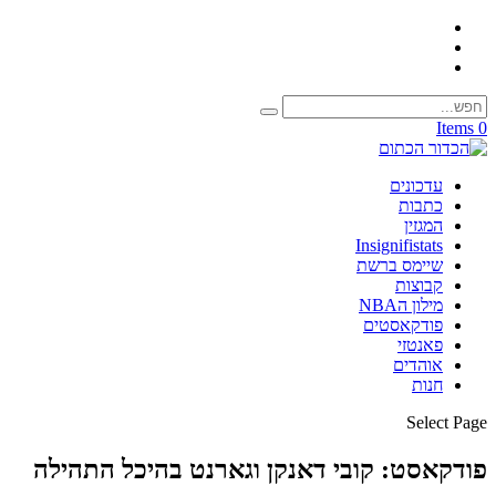
0 Items
עדכונים
כתבות
המגזין
Insignifistats
שיימס ברשת
קבוצות
מילון הNBA
פודקאסטים
פאנטזי
אוהדים
חנות
Select Page
פודקאסט: קובי דאנקן וגארנט בהיכל התהילה