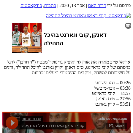
פורסם על ידי
דרור האס
|
אפר 13, 2020
|
כתבות
,
פודקאסטים
|
אריאל טייב מארח את אורן לוי ואיציק גרינוולד־מבטח ("הדורבן") לרגל
כניסתם של קובי בראיינט, טים דאנקן וקווין גארנט להיכל התהילה, ודנים
על חשיבותם למשחק, מיקומם ההיסטורי ומעלים זכרונות
00:26 – רגע השבוע
03:38 – גובר-מיטשל
14:57 – קובי בראיינט
27:56 – טים דאנקן
53:51 – קווין גארנט