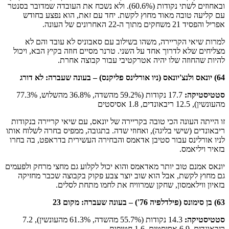
ובאחוזים לשתי נקודות (60.6%). ולא נשכח את העובדה שמדובר בסנטר
עם קליעה טובה מאוד מחוץ לקשת. יחד עם זאת, הוא נפצע בחודש
אפריל והפסיד 21 משחקים מתוך ה-22 האחרונים של העונה.
למרות שיאי הקריירה, משהו בשילוב עם סאבוניס לא עובד והם לא
מצליחים שלא לדרוך אחד על השני. טרנר מסיים חוזה בקיץ הבא, ויכול
להיות שהחוזה שלו יהיה אטרקטיבי עבור קבוצה אחרת.
64)
יונאס ולנצ'יונאס
(ניו אורלינס פליקנס) –
בעונה שעברה: לא דורג
סטטיסטיקה
:
17.7 נקודות (59.2% מהשדה, 36.8% מהשלוש, 77.3%
מהעונשין), 12.5 ריבאונדים, 1.8 אסיסטים
זו הייתה העונה הכי טובה בקריירה של יונאס, עם שיאי קריירה בנקודות
ריבאונדים (שישי בליגה), ואחוזי שדה. בתגובה, ממפיס בחרה לשלוח אותו
לניו אורלינס עבור סטיבן אדאמס והבחירה העשירית בדראפט, בה בחרו
בזאיר ויליאמס.
יונאס אמנם טוב יותר מאדאמס והוא יכול לקלוע גם מחצי מרחק ולפעמים
גם מחוץ לקשת, אבל הוא שוב יוצר צבע פקוק בקבוצה שכבר מחזיקה
בזאיון ווילאמסון, שחקן שמרוויח את לחמו מתחת לסלים.
63) בן סימונס (פילדלפיה 76') –
בעונה שעברה: מקום 23
סטטיסטיקה
:
14.3 נקודות (55.7% מהשדה, 61.3% מהעונשין), 7.2
ריבאונדים, 6.9 אסיסטים, 1.6 חטיפות