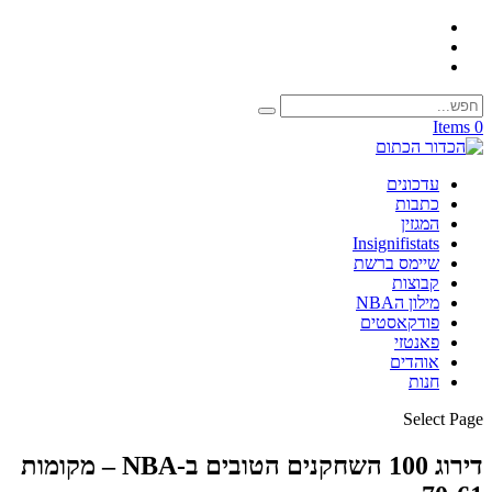
0 Items
עדכונים
כתבות
המגזין
Insignifistats
שיימס ברשת
קבוצות
מילון הNBA
פודקאסטים
פאנטזי
אוהדים
חנות
Select Page
דירוג 100 השחקנים הטובים ב-NBA – מקומות