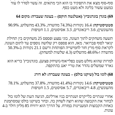
סוף-סוף מצא את התפקיד בו הוא הכי מתאים. זה עשוי לסדר לו עוד
כמעט עשור בליגה ולא מעט כסף.
69) בוגדן בוגדנוביץ' (אטלנטה הוקס) –
בעונה שעברה: מקום 64
סטטיסטיקה
:
16.4 נקודות (74.3% מהשדה, 43.3% מהשלוש, 90.9%
מהעונשין), 3.6 ריבאונדים, 3.3 אסיסטים, 1.1 חטיפות
תשעה משחקים לתוך העונה, בוגי נפצע ופספס 25 משחקים בין תחילת
ינואר לסוף פברואר. מאז, הוא פספס רק שלושה נוספים עד לתום העונה.
לקראת סוף מרץ חזר לחמישייה הפותחת ורשם 21.1 נקודות ב-50.3%
מהשדה ו-48.6% מהשלוש (4.3 שלשות למשחק).
למרות שהוא נחלש מעט בפלייאוף (ושיחק פצוע), בוגדנוביץ' בריא הוא
גארד שמשלים נהדר את טריי יאנג בהתקפה.
68) לונזו בול (שיקגו בולס) –
בעונה שעברה: לא דורג
סטטיסטיקה
:
14.6 נקודות (41.4% מהשדה, 37.8% מהשלוש, 78.1%
מהעונשין), 4.8 ריבאונדים, 5.7 אסיסטים, 1.5 חטיפות
אחרי שנתיים בלייקרס ושנתיים בניו אורלינס, הגיעה העת של לונזו בול
לבחור את הקבוצה שהוא רוצה לשחק בה, ובחר בשיקגו בולס שמסתמנת
כאחת הקבוצות המעניינות במזרח. על הדרך הוא ירוויח 85 מליון דולר ב-4
עונות.