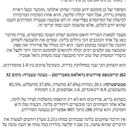
הסיפור של בן סימונס ידוע ומוכר: שחקן אתלטי, מוכשר ובעל ראיית
משחק נדירה, אבל חסר יכולת קליעה, והוא אחת הסיבות המרכזיות
לכישלון של הסיקסרס בפלייאוף. זה לא שבשנה שעברה המדרגים חשבו
שהוא יודע לקלוע, אלא שהעונה הבנו כמה קריטי זה.
מעבר לסאגת הטרייד והאם סימונס ישחק העונה בסיקסרס, עדיין מדובר
כאן על אחד הכוכבים הכי גדולים בליגה, שסיים את ההצבעה לשחקן
ההגנה של העונה במקום השני. הוא רכז בגודל של פורוורד ואין ספק
שקבוצה עם קלעים רבים יכולה להתאים לסימונס הרבה יותר ולנצל את
כישורי המשחק שלו טוב יותר מקבוצה שבה משחק ג'ואל אמביד.
הוא השחקן הכי שנוי במחלוקת בדירוג, כשקיבל ציונים בין 1-9 מהמדרגים.
62)
קריסטפס פורזינגיס
(דאלאס מאבריקס) –
בעונה שעברה: מקום 32
סטטיסטיקה
:
20.1 נקודות (47.6% מהשדה, 37.6% מהשלוש, 85.5%
מהעונשין), 8.9 ריבאונדים, 1.6 אסיסטים, 1.3 חסימות
כשהוא בריא, פורזינגיס הוא לא רק התאמה מושלמת לצידו של לוקה,
אלא אחד השחקים הכי מוכשרים וייחודיים בליגה. הבעיה שלו היא
הזמינות, הוא שיחק 286 מתוך 805 אפשריים (בעונה הסדירה).
אין הרבה שחקנים בליגה שגבוהים כמוהו (2.21 מטר) ויודעים לעשות את
הדברים שהוא עושה, בין אם זו קליעה נהדרת מכל טווח או הגנה טובה על