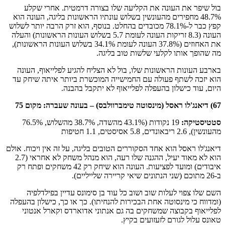
בול שיפר את העונה את הקליעה שלו בצורה דרמטית. אחרי שקלע
48.7% מחפירים מהעונשין בשלוש עונתיו הראשונות בליגה, העונה הוא
קפץ כבר ל-78.1% מכובדים בהחלט. בנוסף, הוא זרק הרבה יותר לשלוש
העונה (8.3 זריקות העונה לעומת 5.7 בשלוש העונות הראשונות) והעלה
את האחוזים (37.8% העונה לעומת 34.1% בשלוש העונות הראשונות),
מה שהופך אותו לקלעי שלשות טוב בליגה.
בארבע העונות הראשונות שלו, בול לא הצליח להגיע לפלייאוף, העונה
הוא יזכה לשתף פעולה עם החמישייה המוכשרת ביותר איתה שיחק עד
היום, עוד כישלון בהעפלה לפלייאוף לא יתקבל בהבנה.
67) דיאנג'לו ראסל (מינסוטה טימברוולבס) –
בעונה שעברה: מקום 75
סטטיסטיקה
:
19 נקודות (43.1% מהשדה, 38.7% מהשלוש, 76.5%
מהעונשין), 2.6 ריבאונדים, 5.8 אסיסטים, 1.1 חטיפות
דיאנג'לו ראסל הוא אחד הסקוררים הטובים בליגה, על זה אין ויכוח. אולם
הוא לא מאוד יעיל, ההגנה שלו רעה, הוא מנהל משחק לא אחראי (2.7
איבודים) ומועד לפציעות. העונה הוא שיחק רק 42 משחקים ופתח רק
ב-26 מתוכם (שני הנתונים שיאי קריירה שלייליים).
השם שלו צפוי לעלות שוב ושוב כל עוד בן סימונס עדיין בפילדלפיה
(ומדווח כי מינסוטה אחת הבכירות להנחיתו). כך או כך, כישלון בהעפלה
לפלייאוף בקבוצה שמשחקים בה גם אנתוני אדוארדס וקארל אנטוני
טאונס עלול לגורם לזעזועים בקיץ.