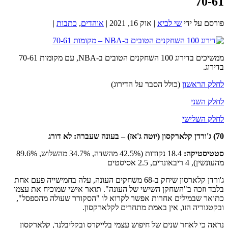
70-61
פורסם על ידי
שי לביא
|
אוק 16, 2021
|
אוהדים
,
כתבות
|
ממשיכים בדירוג 100 השחקנים הטובים ב-NBA, עם מקומות 70-61
בדירוג.
לחלק הראשון
(כולל הסבר על הדירוג)
לחלק השני
לחלק השלישי
70) ג'ורדן קלארקסון (יוטה ג'אז) –
בעונה שעברה: לא דורג
סטטיסטיקה
:
18.4 נקודות (42.5% מהשדה, 34.7% מהשלוש, 89.6%
מהעונשין), 4 ריבאונדים, 2.5 אסיסטים
ג'ורדן קלארסון שיחק ב-68 משחקים העונה, עלה בחמישייה פעם אחת
בלבד וזכה ב"השחקן השישי של העונה". תואר אישי שמוכיח את עצמו
כתואר שבמילים אחרות אפשר לקרוא לו "הסקורר שעולה מהספסל",
ובקטגוריה הזו, אין באמת מתחרים לקלארקסון.
נראה כי לאחר שנים של חיפוש עצמי בלייקרס ובקליבלנד, קלארקסון