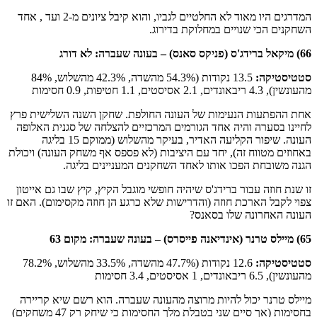
המדרגים היו מאוד לא החלטיים לגביו, והוא קיבל ציונים מ-2 ועד , אחד
השחקנים הכי שנויים במחלוקת בדירוג.
66) מיקאל ברידג'ס (פניקס סאנס) –
בעונה שעברה: לא דורג
סטטיסטיקה
:
13.5 נקודות (54.3% מהשדה, 42.3% מהשלוש, 84%
מהעונשין), 4.3 ריבאונדים, 2.1 אסיסטים, 1.1 חטיפות, 0.9 חסימות
אחת ההפתעות הנעימות של העונה החולפת. שחקן השנה השלישית פרץ
לחיינו בסערה והיה אחד הגורמים המרכזיים להצלחה של סגנית האלופה
העונה. שיפור הקליעה האדיר, בעיקר מהשלוש (ממוקם 15 בליגה
באחוזים מטווח זה), יחד עם היציבות (לא פספס אף משחק העונה) ויכולת
הגנה משובחת הפכו אותו לאחד השחקנים המעניינים בליגה.
זו שנת חוזה עבור ברידג'ס שיהיה חופשי מוגבל הקיץ, קיץ שבו גם אייטון
צפוי לקבל הארכת חוזה (והדרישות שלא כרגע הן חוזה מקסימום). האם זו
העונה האחרונה שלו בסאנס?
65) מיילס טרנר (אינדיאנה פייסרס) –
בעונה שעברה: מקום 63
סטטיסטיקה
:
12.6 נקודות (47.7% מהשדה, 33.5% מהשלוש, 78.2%
מהעונשין), 6.5 ריבאונדים, 1 אסיסטים, 3.4 חסימות
מיילס טרנר יכול להיות מרוצה מהעונה שעברה. הוא רשם שיא קריירה
בחסימות (אך סיים שני בטבלת מלך החסימות כי שיחק רק 47 משחקים)