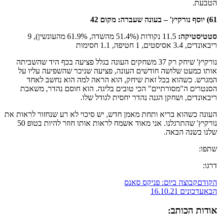
הטבעת.
61) יוסף נורקיץ' –
בעונה שעברה: מקום 42
סטטיסטיקה
:
11.5 נקודות (51.4% מהשדה, 61.9% מהעונשין), 9
ריבאונדים, 3.4 אסיסטים, 1 חטיפה, 1.1 חסימות
נורקיץ' שיחק רק 37 משחקים העונה בגלל פציעה בכף היד שהשביתה
אותו כמעט שלושה חודשים העונה, פציעה שניכר שהשפיעה עליו על
המגרש. כשהוא בכל זאת שיחק, הוא הראה למה הוא נחשב לאחד
הסנטרים ה"מסורתיים" הכי טובים בליגה. הוא חוסם נהדר, משאבת
ריבאונדים, ושחקן הגנה נהדר יחסית לגודל שלו.
העונה כשהוא בריא ותחת מאמן חדש, יש סיכוי לא רע שנחזור לראות את
נורקיץ' שהתרגלנו. אני מאוד אשמח לראות אותו חוזר להיות בטופ 50
שלנו בשנה הבאה.
שתפו:
דרגו:
הקודם
קבוצה ביום: פניקס סאנס
הבא
עדכונים 16.10.21
אודות הכותב: