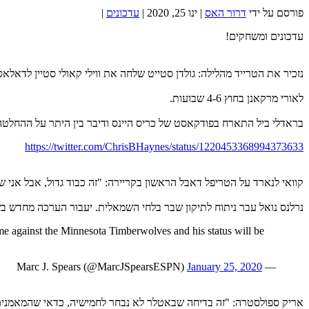
פורסם על ידי
דרור האס
|
ינו 25, 2020
|
עדכונים
|
עדכונים ומשחקים!
נזכיר את הטרייד מהלילה: גולדן סטייט שלחה את ווילי קאולי סטיין לדאלא
לאורי מרקאנן בחוץ 4-6 שבועות.
בראדלי ביל התארח בפודקאסט של כריס היינס ודיבר בין היתר על ההחלטה 
https://twitter.com/ChrisBHaynes/status/1220453368994373633
קוואי לנארד על הטריפל דאבל הראשון בקריירה: "זה כבוד גדול, אבל אני ש
נרלנס נואל עבר ניתוח לתיקון שבר בלחי השמאלית. יעבור הערכה מחדש ב
ame against the Minnesota Timberwolves and his status will be
January 25, 2020
— Marc J. Spears (@MarcJSpearsESPN)
אריק ספולסטרה: "זה בדיחה שבאטלר לא נבחר לחמישיה, כדאי שהמאמנים