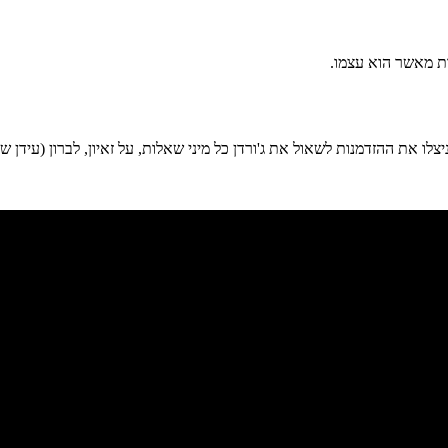
ת מאשר הוא עצמו.
ו את ההזדמנות לשאול את ג'ורדן כל מיני שאלות, על זאיון, לברון (עידן ש