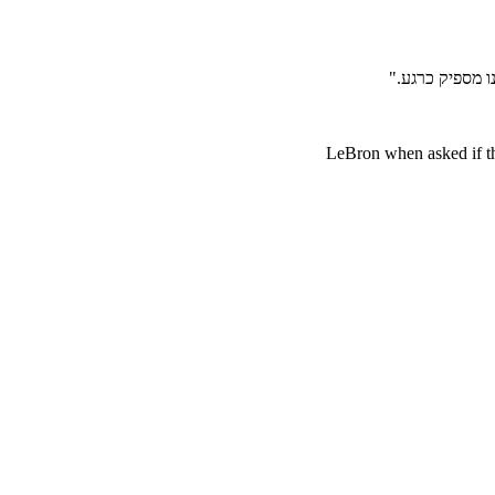
ו מספיק כרגע."
LeBron when asked if th