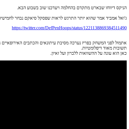
הניקס דיווחו שבארט מתקדם בהחלמה ויעדכנו שוב בשבוע הבא.
ג'ואל אמביד אמר שהוא יותר התרגש לראות שפסקל סיאקם נבחר לחמישיו
https://twitter.com/DefPenHoops/status/1221138869384511490
אתמול לפני המשחק בפריז נערכה מסיבת עיתונאים והכתבים האירופאיים ניצל
תשובות מאוד דיפלומטיות.
כאן הוא עונה על ההשוואות ללברון ועל זאיון.