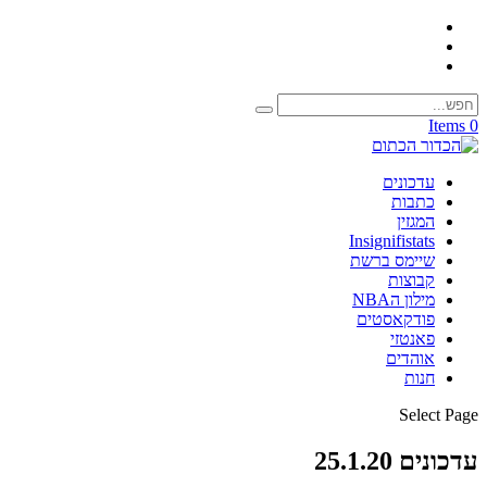
0 Items
עדכונים
כתבות
המגזין
Insignifistats
שיימס ברשת
קבוצות
מילון הNBA
פודקאסטים
פאנטזי
אוהדים
חנות
Select Page
עדכונים 25.1.20