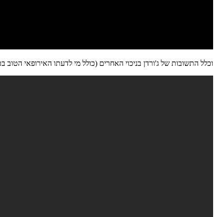
וכלל התשובות של ג'ורדן בניכוי האחרים (כולל מי לדעתו האירופאי הטוב בכ