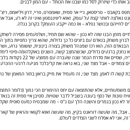
 אותו כדי שיזרוק לסל כמו שבנו את הכותל – עם המון לבנים.
 נתפס בקאבס – טריסטאן, ג׳יי אר סמית, שאמפרט, פריי, דרון ויליאמס, רי
אנט נאלצה לוותר קצת על עומק. זאזא ליווינגסטון ואיגי זה לא רע, אבל אח
ים לחייהם ובכושר נפלא – אז כמה ייקבע העומק? בקרוב נגלה.
ינתיים מזמן הבנו שזה לא נכון – שהוא שם תמיד, ושלפעמים מסירה לשח
ד לברון משחק בנאדם עם ביצים כל כך גדולות, שהוא צריך כתפיות בתוך 
בנאדם הזה, הוא רכז שמנהל משחק בצורה בינונית, ששומר גרוע, ושרוב
וא נחנק ברגעים גדולים, שכשהמצב קשה, השנים באוקלהומה-סיטי לימד
של ג"ס. ולידו יש את קארי – או
בים צמודים – אבל מצד שני, בוא נראה את קליבלנד מגיעה לרגעי ההכרע
 קשה לו לאמן. מצד שני, זה מעמיד את מייק בראון בתור המאמן של גולדן
מרוויח טונות של כסף בעונה בשביל לדבר שטויות. סטיבן איי סמית זה בנ
המר לא נכון בגמרים והשנה הלך עם ג"ס – מה שמבטיח כמעט סופית שקלי
אבל, מה שעשה דוראנט בקיץ, מה שעשה זאזא לקוואי והראיון של קארי אח
 זה, אני לא אסלח לשני הצדדים לעולם.