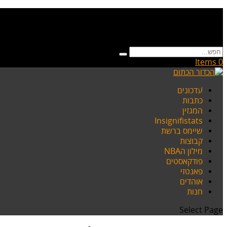
0 Items
עדכונים
כתבות
המגזין
Insignifistats
שיימס ברשת
קבוצות
מילון הNBA
פודקאסטים
פאנטזי
אוהדים
חנות
Select Page