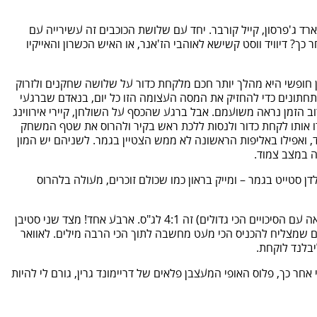
צ'ארד ג'פרסון, קייל קורבר. יחד עם שלושת הכוכבים זה עשירייה עם
ר כך? דיוויד ווסט קשישא לאוהבי הז'אנר, או האיש הכשרון והאייקיו
קן חופשי היא מהלך יותר חכם מלקחת כדור על שלושה שחקנים ולזרוק
התחתונים כדי להחזיק את המסה העצומה הזו כל יום, בנאדם שברגעי
 הזמן נראה משועמם. אבל ברגע שהכסף על השולחן, קיירי אירווינג
ו אותו לקחת כדור ולנסות ללכת ראש בקיר ולהרוס את שטף המשחק
לי הקלעי הכי טוב והכי לא הגיוני בהיסטוריה, שסיים את סדרת הגמר שנה שעברה עם ממוצע של 22 נקודות בלבד, ואפילו באליפות הראשונה לא ממש הצטיין בגמר. לשניהם יש המון
ה במצב צמוד.
 סטייט בגמר – ומייק בראון כמו שכולם זוכרים, מעולה בלהרוס
7. תחזיות. וגאס פרסמו את הסיכויים לגמר. גולדן סטייט לא רק פייבוריטים משמעותיים, אלא שהתוצאה עם יחס ההימורים הכי נמוך (כלומר התוצאה עם הסיכויים הכי גדולים) זה 4:1 לג"ס. ארבע אחד! מצד שני סטיבן
אדם שמצליח להכניס הכי מעט מחשבה לתוך הכי הרבה מילים. לאוואר
בלנד לוקחת.
ר כך, פלוס האופי המעצבן פלאים של דריימונד גרין, גורם לי להיות