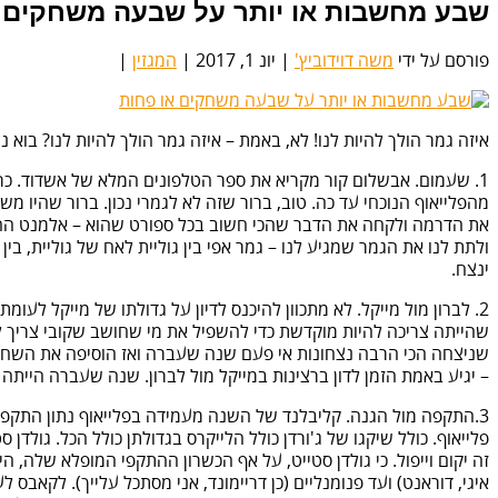
שבע מחשבות או יותר על שבעה משחקים 
פורסם על ידי
משה דוידוביץ'
|
יונ 1, 2017
|
המגזין
|
איזה גמר הולך להיות לנו! לא, באמת – איזה גמר הולך להיות לנו? ב
את הדרמה ולקחה את הדבר שהכי חשוב בכל ספורט שהוא – אלמנט ההפת
ולתת לנו את הגמר שמגיע לנו – גמר אפי בין גוליית לאח של גוליית, בין 
ינצח.
2. לברון מול מייקל. לא מתכוון להיכנס לדיון על גדולתו של מייקל לעו
שניצחה הכי הרבה נצחונות אי פעם שנה שעברה ואז הוסיפה את השחקן 
– יגיע באמת הזמן לדון ברצינות במייקל מול לברון. שנה שעברה היית
זה יקום וייפול. כי גולדן סטייט, על אף הכשרון ההתקפי המופלא שלה,
איגי, דוראנט) ועד פנומנליים (כן דריימונד, אני מסתכל עלייך). לקאבס