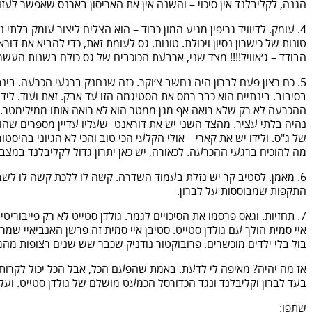
הגנה, לקליבלנד אין סיכוי – והשנה אין את האריסון בארנס שאפשר לעזוב
4. עומק. לדיוויד גריפין מגיע המון כבוד – הוא הצליח ליצור עומק בלתי
טונות של כישרון נסיון ויכולת. טונות. גס לעומת זאת, כדי להביא את דור
הבודד – ג׳אוויל!!!! מצד שני, ארבעת הכוכבים של גס כולם בשנות העשר
5. כח רצון פעם לברון היה נחשב צ׳וקר. כזה שנחנק ברגעי הכרעה. ב
בסיבוב. בינתיים הוא כבר רמס את הסטיגמה הזו עד אבק. זאת ועוד. לי
ההכרעה לא רק שלא רואה אף מגן ממטר הוא לא רואה אותו ממילימטר. ה
נהיה בלתי עציר. מהצד השני יש את דוראנט- שעליו עדיין מספרים שה
מה להוכיח ברגעי ההכרעה. לכאורה, יש כאן יתרון גדול לקליבלנד במצ
6. מאמן. לסטיב קר יש נזלת בעמוד השדרה. קשה לו ללכת קשה לו לשבת
התקפות שמבוססות על לברון.
איי סמית הולך עם גולדן סטייט. סטיבן איי סמית זה פרשן האנביאיי ש
בול בלי ילדים מוכשרים. פרובוקטור נודניק שכבר שש שנים רצופות מ
אז מה יהיה? מאיפה לי לדעת. באמת שהפעם הכל, אבל הכל יכול לקרות. 
בעד לברון וקליבלנד ונגד הכדורסל הכמעט מושלם של גולדן סטייט. ועל
שתפו: