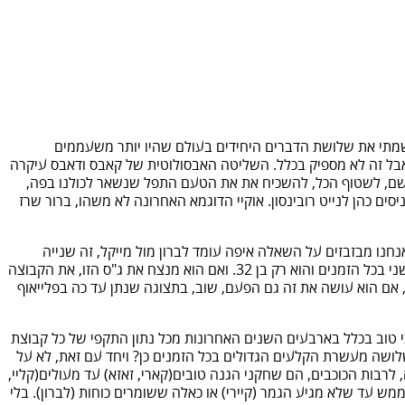
 כולל פרקי הרחבה. סברי מרנן. הרגע רשמתי את שלושת הדברים היחידים בעולם שהיו יותר משעממים
 לא לגמרי נכון. ברור שהיו משחקים טובים ודרמות פה ושם ושבוסטון וושינגטון הלך ל7 ועוד. הכל נכון. אבל זה לא מספיק בכלל. השליטה האבסולוטית של קאבס ודאבס עיקרה
גשם, לשטוף הכל, להשכיח את את הטעם התפל שנשאר לכולנו בפה,
ניסים כהן לנייט רובינסון. אוקיי הדוגמא האחרונה לא משהו, ברור שרז
שאנחנו מבזבזים על השאלה איפה עומד לברון מול מייקל, זה שנייה
שהייתה צריכה להיות מוקדשת כדי להשפיל את מי שחושב שקובי צריך להיות גם בדיון הזה. מה שברור הוא שכבר עכשיו כנראה לברון השחקן השני בכל הזמנים והוא רק בן 32. ואם הוא מנצח את ג"ס הזו, את הקבוצה
אם הוא עושה את זה גם הפעם, שוב, בתצוגה שנתן עד כה בפלייאוף
 לכל 100 פוזיישנס. זה הכי טוב. לא הכי טוב השנה – הכי טוב בכלל בארבעים השנים האחרונות מכל נתון התקפי של כל קבוצת
 אם שאלתם שנייה אבל 6 נקודות שלמות מאחוריה. וזה קבוצה עם שלושה מעשרת הקלעים הגדולים בכל הזמנים כן? ויחד עם זאת, לא על
לרבות הכוכבים, הם שחקני הגנה טובים(קארי, זאזא) עד מעולים(קליי,
ממש עד שלא מגיע הגמר (קיירי) או כאלה ששומרים כוחות (לברון). בלי