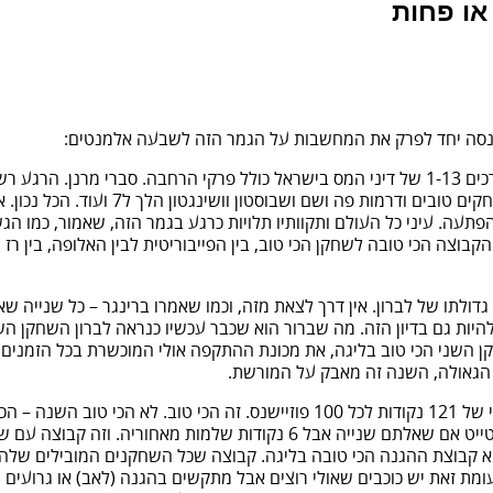
או פחות
וא ננסה יחד לפרק את המחשבות על הגמר הזה לשבעה אלמנטים:
1. שעמום. אבשלום קור מקריא את ספר הטלפונים המלא של אשדוד. כרכים 1-13 של דיני המס בישראל
מהפלייאוף הנוכחי עד כה. טוב, ברור שזה
עה. עיני כל העולם ותקוותיו תלויות כרגע בגמר הזה, שאמור, כמו ה
הקבוצה הכי טובה לשחקן הכי טוב, בין הפייבוריטית לבין האלופה, בין רז 
מת גדולתו של לברון. אין דרך לצאת מזה, וכמו שאמרו ברינגר – כל שנייה 
השני הכי טוב בליגה, את מכונת ההתקפה אולי המוכשרת בכל הזמנים, 
ה הגאולה, השנה זה מאבק על המורשת.
3.התקפה מול הגנה. קליבלנד של השנה מעמידה בפלייאוף נתון התקפי של 121 נקודות
פלייאוף. כולל שיקגו של ג'ורדן כולל הלייקרס בגדולתן כולל הכל. גולדן סטייט
 היא קבוצת ההגנה הכי טובה בליגה. קבוצה שכל השחקנים המובילים שלה, 
 לעומת זאת יש כוכבים שאולי רוצים אבל מתקשים בהגנה (לאב) או גרועים 