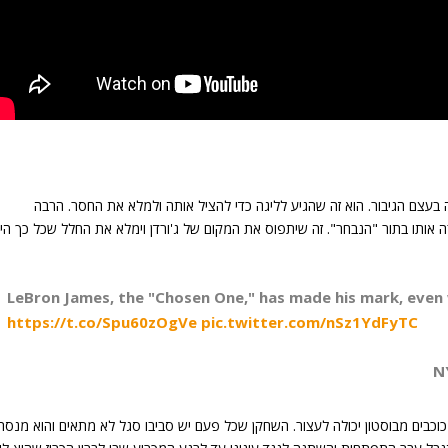
ה בעצם הגיבור. הוא זה שהגיע לליגה כדי להציל אותה ולמלא את החסר. הרבה
 אותו בתור "הנבחר". זה שיתפוס את המקום של ג'ורדן וימלא את החלל שכל כך הי
LeBron James, the "Chosen One," has made his mark, even w
https://t.co/Spu60zOgVe
pic.twitter.com/nSz1YdFyTC
ליגה הייתה זקוקה לגיבור הזה, השחקן שרק קבוצה של 3 כוכבים מבוסטון יכולה לעצור. השחקן שכל פעם יש סביבו סגל לא מתאים והוא מנסה