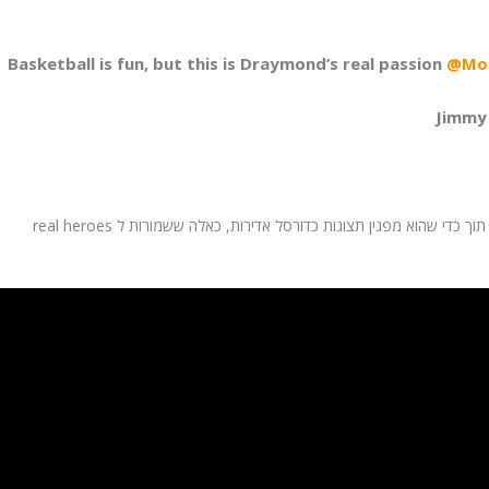
Basketball is fun, but this is Draymond’s real passion
@Mon
לברון ג'יימס ניצל את ההזדמנות והפך את הקערה על פיה תוך כדי שהוא מפגין תצוגות כדורסל אדירות, כאלה ששמורות ל real heroes