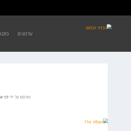
עדכונים
כתבו
פורסם על ידי
דני איי