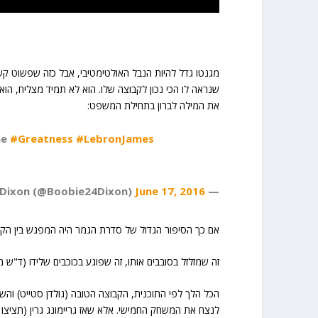
מגנטו גדל להיות הנבל האולטימטיבי, אבל כזה שפשוט ק
שנראה לו הכי נכון לקבוצה שלו. הוא לא תמיד מצליח, הו
את המילה לברון בתחילת המשפט:
me
#Greatness
#LebronJames
June 17, 2016
— Anthony Dixon (@Boobie24Dixon)
אם כך הסיפור הגדול של סדרת הגמר היה המפגש בין הקב
זה שמזלזל בסובבים אותו, זה שפוגע בכוכבים שלידו (ד"ש מ
לנצח את המשחק החמישי. אלא שאז גריימונג גרין (תציצו