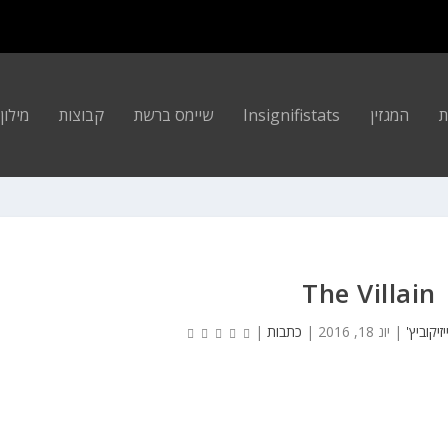
ת
המגזין
Insignifistats
שיימס ברשת
קבוצות
מילון ה
The Villain
זיקוביץ'
|
יונ 18, 2016
|
כתבות
|