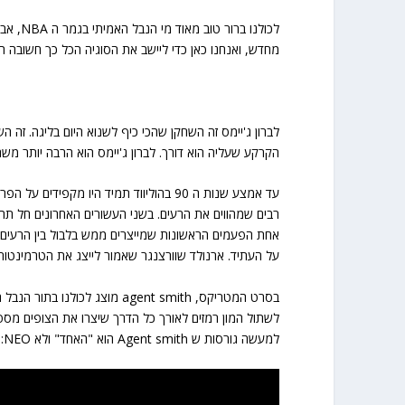
מחדש, ואנחנו כאן כדי ליישב את הסוגיה הכל כך חשובה הזו
לברון ג'יימס זה השחקן שהכי כיף לשנוא היום בליגה. זה 
הקרקע שעליה הוא דורך. לברון ג'יימס הוא הרבה יותר מש
עד אמצע שנות ה 90 בהוליווד תמיד היו מק
רבים שמהווים את הרעים.
בשני העשורים האחרונים חל תה
אחת הפעמים הראשונות שמייצרים ממש בלבול בין הרעים ו
על העתיד. ארנולד שוורצנגר שאמור לייצג את הטרמינט
לשתול המון רמזים לאורך כל הדרך שיצרו את הצופים מספי
למעשה גורסות ש Agent smith הוא "האחד" ולא NEO: