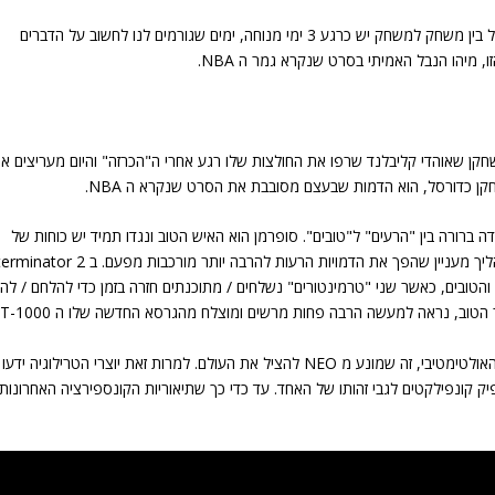
לכולנו ברור טוב מאוד מי הנבל האמיתי בגמר ה NBA, אבל בין משחק למשחק יש כרגע 3 ימי מנוחה, ימים שגורמים לנו לחשוב על הדברים
, מיהו הנבל האמיתי בסרט שנקרא גמר ה NBA.
השחקן שאוהדי קליבלנד שרפו את החולצות שלו רגע אחרי ה"הכרזה" והיום מעריצים א
חקן כדורסל, הוא הדמות שבעצם מסובבת את הסרט שנקרא ה NBA.
פידים על הפרדה ברורה בין "הרעים" ל"טובים". סופרמן הוא האיש הטוב ונגדו תמיד יש כוחות של
ליך מעניין שהפך את הדמויות הרעות להרבה יותר מורכבות מפעם.
הטובים, כאשר שני "טרמינטורים" נשלחים / מתוכנתים חזרה בזמן כדי להלחם / להג
ור הטוב, נראה למעשה הרבה פחות מרשים ומוצלח
מהגרסא החדשה שלו ה T-1000.
בסרט המטריקס, agent smith מוצג לכולנו בתור הנבל האולטימטיבי, זה שמונע מ NEO להציל את העולם. למרות זאת יוצרי הטרילוגיה ידעו
ק קונפילקטים לגבי זהותו של האחד. עד כדי כך שתיאוריות הקונספירציה האחרונות