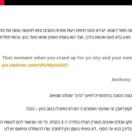
שה מאוד לשנוא. יש לא מעט דמויות רעות אחרות מסביבו והוא למעשה עושה את מה
א פוגע בלא מעט אנשים בדרך, אבל הוא באמת מאמין שהוא פועל נכון. עכשיו תחליפו
That moment when you stand up for yo city and your na
pic.twitter.com/VFUWpS6427
וצה הטובה בהיסטוריה לאיש "הרע" שכולם שונאים.
קווין לאב), זה שמעיף מאמנים כי הם לא באים לו בטוב בעין – הנבל.
הכל הלך לפי התוכנית, הקבוצה הטובה (גולדן סטייט) והשחקן שכולם אוהבים (קארי) הובילו בסדרה 3-1 בקלות. כל מה שנשאר להם לעשו
 בלינק הבא עד הסוף…לא טעיתי בשם) נתן לתחביב שלו להשתלט ופתאום יש לנו