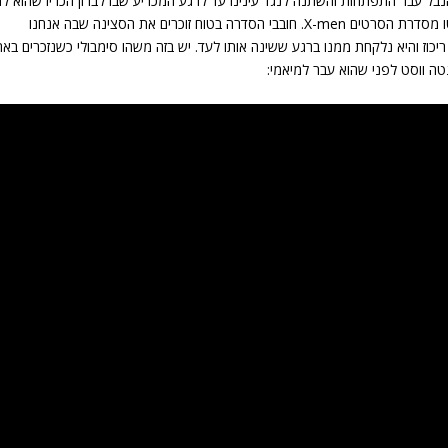
נבל עבר התפתחות והשתנה לנגד עינינו עד לרגע המכריע שבו לברון הכריז שהוא לו
את הכישורים שלו למיאמי. לברון ג'יימס הוא למעשה מגנטו מסדרת הסרטים X-men. חובבי הסדרה בטוח זוכרים את הסצינה שבה אנחנו
ריכוז והיא נלקחת ממנו ברגע ששינה אותו לעד. יש בזה משהו סימבולי כשנזכרים בא
ונטה ווסט לפני שהוא עבר למיאמי: