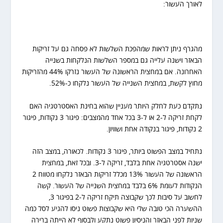
לאורך העשור:
מהגרף ניתן לראות שמהפכת השלשות לא פסחה גם על זריקות
הבאזר וישנה עלייה גם במספר השלשות הנלקחות בשנייה
האחרונה. אם במחצית הראשונה של העשור נזרקו 44% מהזריקות
מחוץ לקשת, במחצית השנייה של העשור נלקחו כ-52%.
נתקדם כעת לחלק היותר מעניין שהוא בחינת האסטרטגיה האם
לקחת זריקה ל-2 או ל-3 בכל אחד מהמצבים: פיגור 3 נקודות, פיגור
2 נקודות, פיגור בנקודה אחת ושוויון.
נתחיל במצב הפשוט ביותר, פיגור 3 נקודות. לכאורה, במצב הזה
ישנה אסטרטגיה אחת בלבד, זריקה ל-3. ובכל זאת, במחצית
הראשונה של העשור 13% מכלל זריקות הבאזר נלקחו מטווח 2
הנקודות לעומת 6% בלבד במחצית השנייה של העשור. קשה
לחשוב על סיבות לכך שקבוצה תיקח זריקה ל-2 בפיגור 3,
ההשערה הכי טובה שלי היא שקבוצות פשוט ניסו להגיע לסל כמה
שניות לפני הבאזר והניסיון פשוט נתקע ולבסוף לא הייתה ברירה