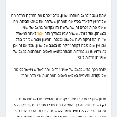
עתה נעבור למצב האחרון, שוויון. כולם זוכרים את הזריקה המדהימה
של דמיאן לילארד בפלייאוף האחרון ששלחה את OKC הביתה, מה
שאולי פחות זוכרים זה שהשלשה הזו נקלעה במצב של שוויון
במשחק. פול ג'ורג', ששמר עליו במהלך הזה
אמר
לאחר המשחק
שזו הייתה זריקה רעה שפשוט נכנסה. ההיגיון אומר שג'ורג' צודק
ואכן אין שום סיבה לקחת זריקה כזו במצב של שוויון, אבל אם זה אכן
כך, מדוע 33% מזריקות הבאזר בחמש השנים האחרונות במצב של
שוויון הן זריקות ל-3?
יתרה מכך, מדוע במצב של שוויון זורקים יותר לשלוש מאשר בפיגור
של נקודה, והעלייה בשלוש השנים האחרונות אף חדה יותר?
מכיוון שאין לי עדיין קו ישיר לאף אחד מהמאמנים ב-NBA אני יכול
רק לשער מדוע זה כך. הסיבה המרכזית לדעתי להעדיף זריקה ל-3
על פני זריקה ל-2 במצב שוויון היא שליטה בכדור. הדבר הכי גרוע