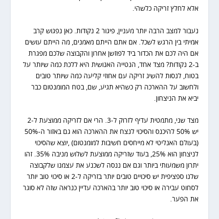
אלא לחלץ זריקה כלשהי.
נעבור למצב הרבה יותר מעניין, פיגור 2 נקודות. כאן נפגוש קרב
אמיתי בין הרגש לשכל. אם אתם הייתם מאמנים, מה הייתם עושים
אם היה לכם את הכדור ביד לפוזשן אחרון והקבוצה שלכם מפגרת
ב-2 נקודות? מצד אחד, הנטייה האנושית היא ללכת כמה שיותר על
בטוח, לנסות להשיג זריקה עם אחוזי קליעה כמה שיותר טובים
ולחשוב על ההארכה רק כשהיא תגיע, שם, בטח המומנטום כבר
יביא את הניצחון.
מצד שני, מתמטית עדיף לזרוק ל-3. הרי אם לזריקה ממוצעת ל-2
יש 50% להיכנס והסיכוי לנצח את ההארכה הוא גם באזור ה-50%
(בעולם האנליטי לא מייחסים חשיבות למומנטום) ,יוצא שהסיכוי
לניצחון הוא 25%, בעוד שזריקה ממוצעת לשלוש מניבה 35%. זהו
יתרון משמעותי ביותר וגם אם ננסה לשכנע את עצמנו שלקבוצה
שלנו ספציפית יש סיכויים טובים יותר בזריקה ל-2 או סיכוי טוב יותר
לסחוט עבירה או סיכוי טוב יותר בהארכה עדיין כנראה שזה לא סוגר
את הפער.