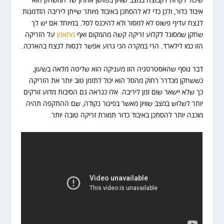
שיכול לקרות לקבוצה במצב שוויון בפוזשן אחרון של המשחק הוא
איבוד כדור, ולכן כדי לא להסתכן באיבוד מיותר שייתן ליריבה הזדמנות
לנצח עדיף פשוט לא למסור ולא להיכנס לסל. במיוחד אם יש לך
שחקן שמסוגל לקלוע זריקה קשה מהמקום ואף
מתאמן
על הזריקה
הזו כמו לילארד. הרי במקרה הכי גרוע אפשר לנסות לנצח בהארכה.
דבר נוסף שהאסטרטגיה הזו מעניקה הוא שליטה מלאה בשעון,
כששחקן מכדרר רחוק מהסל הוא יכול לתזמן טוב יותר את הזריקה
כך שלא יישאר שום זמן ליריבה. אלו כנראה גם הסיבות מדוע זורקים
יותר לשלוש במצב שוויון מאשר בפיגור נקודה, שם ההתקפה תהיה
מוכנה יותר להסתכן באיבוד כדור תמורת זריקה טובה יותר.