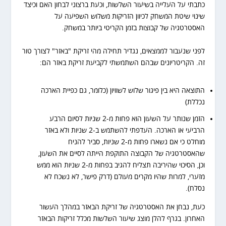
כתבתי על העלייה בשיעור השלשות, וכעת ברצוני לבחון האם וכיצד
שינוי שיטת המשחק לכיוון הזריקות משלוש השפיעה על
האסטרטגיה של קבוצות בזמן הקריטי ביותר במשחק.
לפני שנעבור לממצאים, נגדיר תחילה מהי זריקת "באזר" לצורך טור
זה. הקריטריונים שבהם השתמשתי לקביעת זריקת באזר הם:
התוצאה היא בין פיגור שלוש לשוויון (כלומר, גם כפיית הארכה
נכללת)
הזמן שנותר על השעון הוא פחות מ-2 שניות לסיום הרבע
הרביעי או הארכה. העדפתי להשתמש ב-2 שניות ולא באזר
מוחלט כי אם נשארו פחות מ-2 שניות, סביר להניח
שהאסטרטגיה של הקבוצה התוקפת הייתה לסיים את השעון,
וכן, הסיכוי שהיריבה תצליח להגיב בפחות מ-2 שניות הוא ממש
מזערי, למרות שהיו מקרים מעולם (דרק פישר, לא נשכח לא
נסלח).
כעת, נבחן את האסטרטגיה של זריקת הבאזר במהלך העשור
האחרון. בגרף להלן מוצג שיעור השלשות מכלל זריקות הבאזר