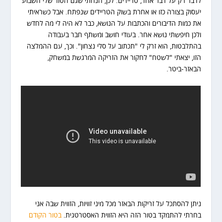
לדבר רק על דבר אחד, טריידים. לכן, הנחתי שגם הטור שלי השבוע
יעסוק בצורה כזו או אחרת בשוק הטריידים שנפתח. אבל כשראיתי
את כמות הדיבורים והכתבות על הנושא, כבר לא היה לי מה לחדש
ולכן חיפשתי נושא אחר. בעודי חושב ומשתף חבר בעבודה
בהתלבטות, הוא זרק לי "תכתוב על סלי נצחון". וכך, עם ההמלצה
הזו, יצאתי "לשטח" לחקור את הזריקה המרגשת במשחק,
הבאזר-ביטר.
ניתן להסתכל על זריקות הבאזר מכל מיני זוויות, הזווית שבה אני
בחרתי להתמקד בטור הזה היא הזווית האסטרטגית.
בטור הקודם