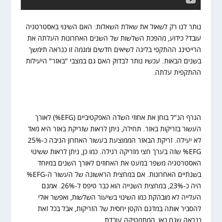
נותר לנו רק לשאול את שאלת השאלות: האם השינוי באסטרטגיה
עובד? כידוע, מהפכת השלשות של השנים האחרונות העלתה את
הרייטינג ההתקפי בליגה לשיאים חדשים ומגמה זו כנראה תימשך
בשנים הבאות. עכשיו נותר לבדוק האם גם במצבי "באזר" היעילות
ההתקפית עלתה.
הגרף הנ"ל בוחן את אחוזי השדה האפקטיביים (EFG%) לאורך
העשור בזריקות באזר. תחילה, ניתן לראות שזריקת באזר היא מאד
לא יעילה. זריקת הבאזר הממוצעת בעשור האחרון הניבה כ-25%
EFG% שזה בערך חצי מזריקה רגילה. כמו כן, ניתן לראות ששינוי
האסטרטגיה משפר במעט את האחוזים לאורך השנים במיוחד
בשנתיים האחרונות. אם במחצית הראשונה של העשור ה-EFG%
היה כ-23%, במחצית השנייה הוא כבר טיפס ל-26%. אמנם
העלייה לא מובהקת כמו השינוי בשיעור השלשות, ואפשר אולי
להסביר אותה במדגם הקטן יחסית של הזריקות, אבל בכל זאת
כנראה שגם כאן, המתמטיקה עובדת.