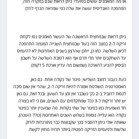
אז מה המאמנים עושים בפועל? ניתן לראות שגם במקרה הזה,
המהפכה האנליטית עושה את שלה כפי שמראה הגרף להלן:
ניתן לראות שבמחצית הראשונה של העשור מאמנים נטו לקחת
זריקה ל-2 במצב הזה בעוד שבמחצית השנייה המגמה התהפכה
לכיוון השלשה. כמו כן, ייתכן שהרצון בשנים האחרונות לא להעמיס
על השחקנים יותר מדי תרם אף הוא לטובת השלשה על חשבון
הניסיון להגיע להארכה (שמשום מה עדיין אורכת 5 דקות).
כעת נעבור למצב השלישי, פיגור של נקודה אחת. גם כאן,
האסטרטגיה השולטת אמורה להיות זריקה ל-2, שהרי אין שום סיבה
לנסות להוביל ב-2 נק' כשכבר אין זמן על השעון. ובכל זאת, גם כאן
יש יותר זריקות ל-3 ככל שמתקדמים עם השנים, אם כי לא בצורה
חד משמעית כמו בפיגור של שתי נקודות. מה שמעניין יותר בפיגור
נקודה הוא עלייה נוספת בשלוש השנים האחרונות (כולל העונה),
שאותה אולי ניתן להסביר בכך שקבוצות כבר מתורגלות לזרוק
שלשות ולפעמים הזריקה הפנויה ביותר תהיה מחוץ לקשת.