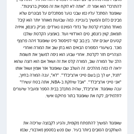
להתרכז" הוא אמר לו. "אתה לא לוקח את זה מספיק ברצינות".
שאמגוד הסתכל עליו כמו שבני נוער מסתכלים על מבוגרים שלא
מבינים כלום והמשיך בענייניו. כמה שבועות מאוחר יותר הוא קיבל
מאחד מחבריו קלטת של גדולי הפוינט גארדים: מג'יק ג'ונסון, אייזיה
תומאס, קווין ג'ונסון, טים הארדוויי ועוד. באמצע הקלטת שולבו
קטעים ישנים יותר. בין בוב קוזי לפיסטול פיט שאמגוד זיהה פרצוף
מוכר. בשיעורי הספורט הבאים הוא בחן שוב את המורה ואחרי
הצהריים חזר לקלטת. אחרי שבוע הוא ניסה למשוך את תשומת
הלב של המורה שוב, המורה קלט את זה ושאל אם הוא רוצה שהוא
יראה לו כמה מהלכים. זה השלב שבו שאמגוד אזר אומץ ושאל אותו
"תגיד, יש לך בן בשם טייני ארצ'יבלד". "לא", ענה המורה בחיוך,
"אני טייני ארצ'יבלד". "אבל שיחקת ב-NBA, אתה בטח עשיר!"
ענה שאמגוד. ארצ'יבלד, שהיה מתנדב בבית הספר ומעביר שיעורים
לתלמידים, לקח את שאמגוד בתור פרויקט אישי.
שאמגוד המשיך להתפתח מקומית, והגיע לקבוצה שריכזה את
השחקנים הטובים ביותר בעיר. שם פגש בסטפון מארבורי, שכמו