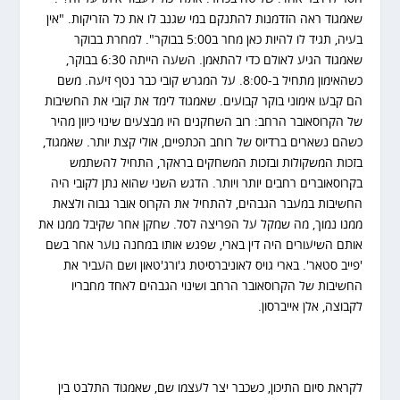
שאמגוד ראה הזדמנות להתנקם במי שגנב לו את כל הזריקות. "אין
בעיה, תגיד לו להיות כאן מחר ב5:00 בבוקר". למחרת בבוקר
שאמגוד הגיע לאולם כדי להתאמן. השעה הייתה 6:30 בבוקר,
כשהאימון מתחיל ב-8:00. על המגרש קובי כבר נטף זיעה. משם
הם קבעו אימוני בוקר קבועים. שאמגוד לימד את קובי את החשיבות
של הקרוסאובר הרחב: רוב השחקנים היו מבצעים שינוי כיוון מהיר
כשהם נשארים ברדיוס של רוחב הכתפיים, אולי קצת יותר. שאמגוד,
בזכות המשקולות ובזכות המשחקים בראקר, התחיל להשתמש
בקרוסאוברים רחבים יותר ויותר. הדגש השני שהוא נתן לקובי היה
החשיבות במעבר הגבהים, להתחיל את הקרוס אובר גבוה ולצאת
ממנו נמוך, מה שמקל על הפריצה לסל. שחקן אחר שקיבל ממנו את
אותם השיעורים היה דין בארי, שפגש אותו במחנה נוער אחר בשם
'פייב סטאר'. בארי גויס לאוניברסיטת ג'ורג'טאון ושם העביר את
החשיבות של הקרוסאובר הרחב ושינוי הגבהים לאחד מחבריו
לקבוצה, אלן אייברסון.
לקראת סיום התיכון, כשכבר יצר לעצמו שם, שאמגוד התלבט בין