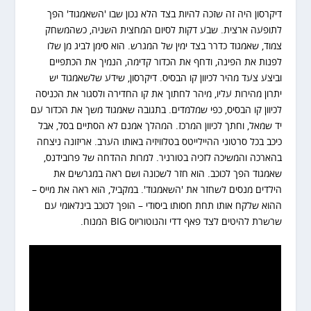
דיקרסון היה זה שזכה להיות בצד הלא נכון שבו 'השאמגוד' הפך
לתופעה ארצית. שבע דקות לסיום המחצית השניה, כשהמשחק
צמוד, שאמגוד כדרר בצד ימין של המגרש. הוא סימן לביג מן שלו
לפנות את הפינה, ודחף את הכדור קדימה, הנמיך את הכתפיים
וביצע צעד מהיר לכיוון קו הבסיס. דיקרסון, שידע שלשאמגוד יש
יתרון מהירות עליו, מיהר לחתוך את קו החדירה ולסגור את הכניסה
לכיוון קו הבסיס, כפי שמלמדים. בתגובה שאמגוד משך את הכדור עם
יד שמאל, וחתך לכיוון המרכז. המהלך אמנם לא הסתיים בסל, אבל
כיכב בכל סרטוני ההיילייטס בטלוויזיה באותו הערב. אריזונה ניצחה
בהארכה והמשיכה לזכיה בטורניר. למרות ההדחה של פרובידנס,
שאמגוד הפך לכוכב. הוא חזר לשכונה ושם ראה במגרשים את
הילדים מנסים לשחזר את 'השאמגוד'. במקביל, הוא ראה את מייס –
ההוא שלקח אותו תחת חסותו ביסודי – הופך לכוכב בינלאומי עם
שרשרת להיטים לצד פאף דדי והנוטוריוס BIG המנוח.