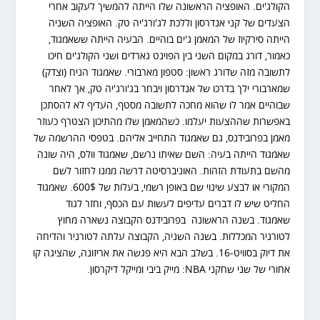
הקולג'ים. האופציה הראשונה שלו הייתה להמשיך לעקוב אחרי
הצעדים של קני אנדרסון וללכת לג'ורג'יה טק. האופציה השניה
הייתה סירקיוז של המאמן ג'ים בוהיים. הבעיה הייתה ששאמגוד,
כאמור, דורג במקום השני בין הפוינט גארדים ושני הקולג'ים חיכו
לתשובה מזה שדורג ראשון: סטפון מארבורי. שאמגוד הניח (וצדק)
שמארבורי ילך בדרכו של אנדרסון ויבחר בג'ורג'יה טק, אך לאחר
שבוהיים אמר לו שהוא מחכה לתשובה מסטף, העדיף לא להסתכן
באפשרות שההצעות יעלמו. כשהמאמן שלו מהתיכון הצטרף כעוזר
מאמן בפרובידנס, גם שאמגוד התחייב אליהם. בטפסי ההרשמה של
שאמגוד הייתה בעיה: השם שאיתו נרשם, שאמגוד וולס, היה שונה
מהשם בתעודת הזהות. האוניברסיטה דרשה ממנו לחזור לשם
המקורי או לבצע שינוי שם באופן רשמי, בעלות של 600$. שאמגוד
החליט שיש לו דברים עדיפים לעשות עם הכסף, וחזר לגוד
שאמגוד. בשנה הראשונה בפרובידנס הקבוצה נשארה מחוץ
לטורניר המכללות. בשנה השניה, הקבוצה עלתה לטורניר והדיחה
את דיוק בסוויט-16. בשלב הבא היא פגשה את אריזונה, שהציגה קו
אחורי של שני שחקני NBA: מייק ביבי ומייקל דיקרסון.