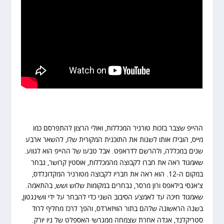
ההייפ שצבר בזכות טורניר המכללות, ואולי הרצון להתפרסם כמו
מייס, הובילו אותו לשנות את התוכנית המקורית שלו, להשאר ארבע
שנים במכללה, ולהרשם לדראפט. אבל טבעו של ההייפ הוא לגווע.
שאמגוד ראה את חברו לקבוצה מהמכללות, אוסטין קרושר, נבחר
במקום ה-12. הוא ראה את חבריו לקבוצה מטורניר המקדונלדס,
צ'אנסי בילאפס ורון מרסר, נבחרים במקומות שלוש ושש, בהתאמה.
שאמגוד חיכה עד לאמצע הסיבוב השני כדי להבחר על ידי וושינגטון,
בשנה הראשונה שלהם בתור הוויזארדס, והפך לרכז מחליף לרוד
סטריקלנד, אגדה אחרת שצמחה ממגרשי האספלט של ניו יורק.