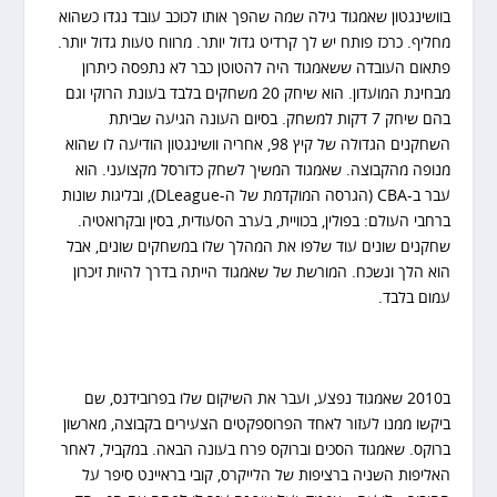
בוושינגטון שאמגוד גילה שמה שהפך אותו לכוכב עובד נגדו כשהוא
מחליף. כרכז פותח יש לך קרדיט גדול יותר. מרווח טעות גדול יותר.
פתאום העובדה ששאמגוד היה להטוטן כבר לא נתפסה כיתרון
מבחינת המועדון. הוא שיחק 20 משחקים בלבד בעונת הרוקי וגם
בהם שיחק 7 דקות למשחק. בסיום העונה הגיעה שביתת
השחקנים הגדולה של קיץ 98, אחריה וושינגטון הודיעה לו שהוא
מנופה מהקבוצה. שאמגוד המשיך לשחק כדורסל מקצועני. הוא
עבר ב-CBA (הגרסה המוקדמת של ה-DLeague), ובליגות שונות
ברחבי העולם: בפולין, בכוויית, בערב הסעודית, בסין ובקרואטיה.
שחקנים שונים עוד שלפו את המהלך שלו במשחקים שונים, אבל
הוא הלך ונשכח. המורשת של שאמגוד הייתה בדרך להיות זיכרון
עמום בלבד.
ב2010 שאמגוד נפצע, ועבר את השיקום שלו בפרובידנס, שם
ביקשו ממנו לעזור לאחד הפרוספקטים הצעירים בקבוצה, מארשון
ברוקס. שאמגוד הסכים וברוקס פרח בעונה הבאה. במקביל, לאחר
האליפות השניה ברציפות של הלייקרס, קובי בראיינט סיפר על