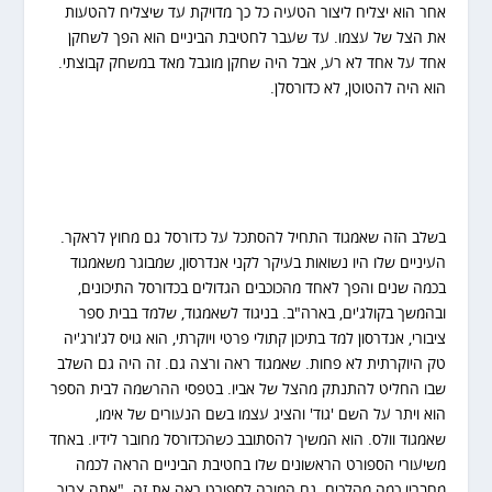
אחר הוא יצליח ליצור הטעיה כל כך מדויקת עד שיצליח להטעות
את הצל של עצמו. עד שעבר לחטיבת הביניים הוא הפך לשחקן
אחד על אחד לא רע, אבל היה שחקן מוגבל מאד במשחק קבוצתי.
הוא היה להטוטן, לא כדורסלן.
בשלב הזה שאמגוד התחיל להסתכל על כדורסל גם מחוץ לראקר.
העיניים שלו היו נשואות בעיקר לקני אנדרסון, שמבוגר משאמגוד
בכמה שנים והפך לאחד מהכוכבים הגדולים בכדורסל התיכונים,
ובהמשך בקולג'ים, בארה"ב. בניגוד לשאמגוד, שלמד בבית ספר
ציבורי, אנדרסון למד בתיכון קתולי פרטי ויוקרתי, הוא גויס לג'ורג'יה
טק היוקרתית לא פחות. שאמגוד ראה ורצה גם. זה היה גם השלב
שבו החליט להתנתק מהצל של אביו. בטפסי ההרשמה לבית הספר
הוא ויתר על השם 'גוד' והציג עצמו בשם הנעורים של אימו,
שאמגוד וולס. הוא המשיך להסתובב כשהכדורסל מחובר לידיו. באחד
משיעורי הספורט הראשונים שלו בחטיבת הביניים הראה לכמה
מחבריו כמה מהלכים. גם המורה לספורט ראה את זה. "אתה צריך