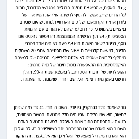
הג'אמפ שוט שלו על רגל אחת עד שהתרגיל קיבל את השם 'Dirk
Leg'. האקים, שהביא את תנועת הרגליים ממגרשי הכדורגל, חתום
על הדרים שייק. אפשר להוסיף לרשימה אולי את הפיידאוויי של
ג'ורדן או את הקרוסאובר של טים הארדוויי (למרות שהיום שניהם
נמצאים בשימוש כל כך רחב עד שהם לא מזוהים עם הדמויות
הספציפיות). אל תוך הרשימה המצומצמת הזו אפשר להכניס שם
נוסף, בניגוד לשאר השמות הוא אף פעם לא היה אחד מכוכבי
הליגה, למעשה קדנציית ה-NBA שלו הסתיימה אחרי 20 משחקים
כמחליף בקבוצה שאפילו לא עלתה לפלייאוף. הכניסה שלו לרשימה
האקסלוסיבית הזו התאפשרה בזכות חיבור של כמה גורמים:
הפופולריות של תרבות הסטריטבול באמצע שנות ה-90, מהלך
חדשני באופן מיוחד ומעל הכל שם ייחודי. שאמגוד. גוד שאמגוד.
גוד שאמגוד נולד בברוקלין, ניו יורק. השם הייחודי, בניגוד למה שניתן
לחשוב, הוא שמו מלידה. אביו היה חלק מתנועת 'חמשת האחוזים',
תנועה שהתפתחה מתוך אומת האיסלם. לטענת התנועה האדם
השחור הוא האדם שממנו התפתחה יתר הציוויליזציה בעולם ועל כן
הוא האדם המקורי \ צאצא של האל ולכן הוא אל בעצמו. זה המקור