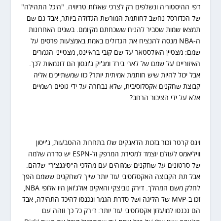
דפי ההיסטוריה ונשלפים רק לצרכי שאלות טריוויה. "היכל התהילה"
של הכדורסל נחשב לחותמת המורשת הגדולה ביותר, אבל גם שם
תמצאו שמות שסביר להניח ששכחתם מקיומם. בשנים האחרונות
ה-NBA מנסה להנציח את הגדולים באמת באמצעות פרסים על
שמם: מצטיין האולסטאר על שם קובי בראיינט, מצטייני הגמרים
האיזוריים על שמם של לארי בירד ומג'יק ג'ונסון הם דוגמאות לכך.
אבל יכול להיות שיש חותמת אמיתית יותר? כזו שמשתייכים אליה
קבוצת שחקנים אקסלוסיבית, שלא נבחרה על ידי גופים רשמיים
אלא על ידי הציבור הרחב?
וינס קרטר זכור בזכות הדאנקים שלו בתחרות ההטבעות, ג'ייסון
וויליאמס לעולם יוצמד למסירת המרפק ול-ESPN יש סדרה שלמה
של סרטונים על שחקנים שמזוהים עם מהלכי ה"סיגנצ'ר" שלהם.
אבל תת הקבוצה האקסלוסיבי עוד יותר שייך לשחקנים ששמם הפך
לחלק משם המהלך. דירק נוביצקי והאקים אולג'ואן היו אלופי NBA,
זכו ב-MVP של הליגה ושל סדרת הגמר ונכנסו להיכל התהילה, אבל
הם נכנסו למועדון אקסלוסיבי עוד יותר: דירק כל כך זוהה עם