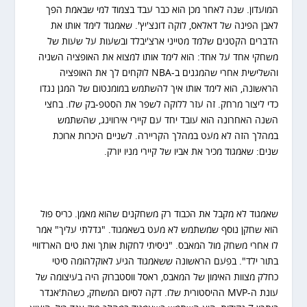
המועדון. שנה לאחר מכן הוא כבר עבד בצמוד למי שבאמת הפך
לאבן הפינה של דאלאס, לוקה דונצ'יץ'. שאמגוד לימד אותו את
הדברים הקטנים שלמד מטייני ארצ'יבלד ובשעות על שעות של
משחקי אחד על אחד: הוא לימד אותו למצוא את האופציה השניה
והשלישית אחרי שהמגנים ב-NBA לוקחים לך את האופציה
הראשונה, הוא לימד אותו איך להשתמש במומנטום של המגן נגדו
כדי ליצור מרחק. זה עזר ללוקה לשפר את הסטפ-בק שלו. בחצי
השנה האחרונה הוא עובד יחד עם קיירי אירווינג, שהשתמש
במהלך הזה לא מעט במהלך הקריירה. לשניים היכרות ארוכת
שנים: שאמגוד מכיר את אביו של קיירי מניו יורק.
שאמגוד לא מקבל את הכבוד רק משחקנים שהוא מאמן. כריס פול
הוא שחקן נוסף שמשתמש לא מעט בשאמגוד. "גדלתי עליך" אמר
לו אחרי משחק מול המאבס. "ניסיתי לחקות אותך ואת טים הארדוויי
בתור ילד". בפעם הראשונה ששאמגוד הגיע לאוקלהומה סיטי
כחלק מצוות האימון של המאבס, ראסל ווסטברוק היה בעיצומה של
עונת ה-MVP ההיסטורית שלו. דקה לסיום המשחק, כשהת'אנדר