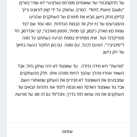
של הדוקומנטרי של שואוטיים ספורטס (שלצערי לא שודר בארץ)
"NYC Point Gods". הסרט, שהופק על ידי קווין דוראנט וריץ'
קליימן מרוק ניישן, מביא את סיפורם של השחקנים שהגיעו
מהמגרשים של ניו יורק אל הבמות הגדולות. הוא עמד שם לצד
שמות כמו מארק ג'קסון, קני סמית', סטפון מארבורי, קני אנדרסון, רוד
סטריקלנד ועוד. זווית מסחרית נוספת הגיעה כשחתם על חוזה
ל"סיגניצ'ר", הפעם לנעל, עם פומה. גם כאן החיבור נעשה בתיווך
של רוק ניישן.
"מורשת" היא מילה גדולה. גוד שאמגוד לא היה שחקן גדול, אבל
השאיר אחריו מהלך שהפך להיות מזוהה איתו. חלק מהשחקנים
שמבצעים את השאמגוד לא מכירים את השחקן שמאחורי השם.
אבל גוד שאמגוד האדם? הוא מנסה ללמד את הדורות הבאים של
השחקנים את מה שהוא למד בדרך, ותכל'ס? גם זה סוג של מורשת.
שתפו: