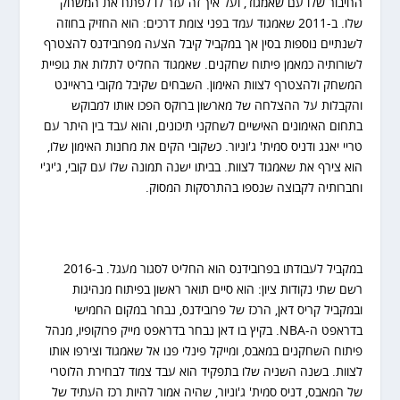
החיבור שלו עם שאמגוד, ועל איך זה עזר לו לפתח את המשחק
שלו. ב-2011 שאמגוד עמד בפני צומת דרכים: הוא החזיק בחוזה
לשנתיים נוספות בסין אך במקביל קיבל הצעה מפרובידנס להצטרף
לשורותיה כמאמן פיתוח שחקנים. שאמגוד החליט לתלות את גופיית
המשחק ולהצטרף לצוות האימון. השבחים שקיבל מקובי בראיינט
והקבלות על ההצלחה של מארשון ברוקס הפכו אותו למבוקש
בתחום האימונים האישיים לשחקני תיכונים, והוא עבד בין היתר עם
טריי יאנג ודניס סמית' ג'וניור. כשקובי הקים את מחנות האימון שלו,
הוא צירף את שאמגוד לצוות. בביתו ישנה תמונה שלו עם קובי, ג'יג'י
וחברותיה לקבוצה שנספו בהתרסקות המסוק.
במקביל לעבודתו בפרובידנס הוא החליט לסגור מעגל. ב-2016
רשם שתי נקודות ציון: הוא סיים תואר ראשון בפיתוח מנהיגות
ובמקביל קריס דאן, הרכז של פרובידנס, נבחר במקום החמישי
בדראפט ה-NBA. בקיץ בו דאן נבחר בדראפט מייק פרוקופיו, מנהל
פיתוח השחקנים במאבס, ומייקל פינלי פנו אל שאמגוד וצירפו אותו
לצוות. בשנה השניה שלו בתפקיד הוא עבד צמוד לבחירת הלוטרי
של המאבס, דניס סמית' ג'וניור, שהיה אמור להיות רכז העתיד של