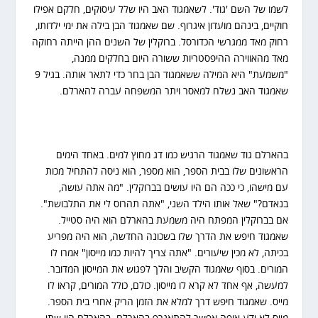
לשמו של השם 'גוד'. לשאמגוד האב היו שלל עיסוקים, חלקם אפילו
חוקיים, בינהם מועדון איגרוף. שם שאמגוד הבן בילה את ימי ילדותו,
רחוק מאד ממגרשי הכדורסל. ברוקלין של השנים ההן הייתה רחוקה
מאד מהאווירה ההיפסטריות ששורה היום בחלקים ממנה,
"משמעת" היא המילה ששאמגוד הבן בחר כדי לתאר אותה. בגיל 9
שאמגוד האב נשלח למאסר ויתר המשפחה עברה להארלם.
בהארלם גוד שאמגוד הרגיש כמו דג מחוץ למים. באחד הימים
הראשונים שלו בבית הספר, הוא מספר, הוא ניסה להתחיל מכות
עם מישהו, כי ככה הם היו עושים בברוקלין. "מה אתה עושה,
בנאדם?" שאל אותו הילד השני, "אתה תהרוס לי את התלבושת".
אם בברוקלין המפתח היה משמעת בהארלם הוא היה סטייל.
שאמגוד חיפש את הדרך שלו בשכונה החדשה, הוא היה מפריע
בכיתה, לא מכין שיעורים. "אתה צריך להיות כמו מייסון" אמרו לו
המורים. בסוף שאמגוד הקשיב והלך לפגוש את המייסון המדובר.
למעשה, אף אחד לא קרא לו מייסון. כולם, כולל המורים, קראו לו
מייס. שאמגוד חיפש דרך למלא את הזמן הריק אחרי בית הספר.