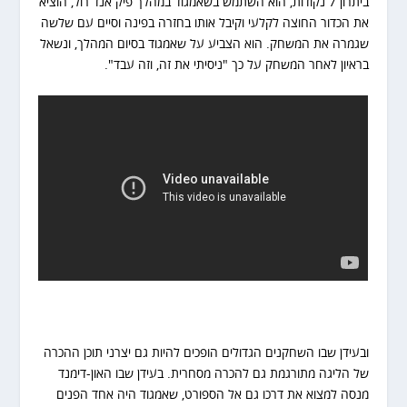
ביתרון 7 נקודות, הוא השתמש בשאמגוד במהלך פיק אנד רול, הוציא
את הכדור החוצה לקלעי וקיבל אותו בחזרה בפינה וסיים עם שלשה
שגמרה את המשחק. הוא הצביע על שאמגוד בסיום המהלך, ונשאל
בראיון לאחר המשחק על כך "ניסיתי את זה, וזה עבד".
ובעידן שבו השחקנים הגדולים הופכים להיות גם יצרני תוכן ההכרה
של הליגה מתורגמת גם להכרה מסחרית. בעידן שבו האון-דימנד
מנסה למצוא את דרכו גם אל הספורט, שאמגוד היה אחד הפנים