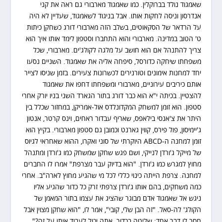
שאמגוד נולד בברוקלין. כמו שאמגוד מארבורי גם ראה את קני
אנדרסון וניסה לחקות אותו. אבל בניגוד לשאמגוד, שעדיין לא היה
על הרדאר של הסקאוטים, בשלב הזה מארבורי דורג כשחקן כיתות
ט' הטוב במדינה. מארבורי והוא התחברו וסטפון לימד אותו איך הוא
צריך להתנהל אם הוא חושב על מלגה לקולג'ים. מארבורי, שכל
משפחתו שיחקה כדורסל, סיפחה אליה את שאמגוד. השניים נסעו
יחד למחנות אימונים וטורנירים לכשרונות צעירים. בזמן שניסו לצייר
אותם כיריבים עירוניים, מארבורי ומשפחתו דחפו את שאמגוד
להצטיין. בכיתה י"א הוא כבר דורג בתור הגארד השני בניו יורק אחרי
סטפון. הוא זומן למשחק המקדונלדס אול-אמריקן, במחזור שכלל בין
היתר את צ'אנסי בילאפס, שאריף עבדור ראחים, וינס קרטר, אנטון
ג'יימיסון, פול פירס, קווין גארנט וכמובן גם סטפון מארבורי. בקיץ הוא
זומן למחנה ה-ABCD היוקרתי של סוני ואקרו, ההוא שאחראי לגיוס
של מייקל ג'ורדן לנייקי, ושם פגש שחקן שמשחק כמו ג'ורדן ומתנהל
מחוץ למגרש כמו ג'ורדן. "הוא בדיוק עבר מצרפת" אמרו לו החברים
למחנה. צרפת הייתה כינוי כללי לכל מי שהגיע מחוץ לארה"ב. אחרי
כמה משחקים, בהם אותו ג'ורדן צרפתי זרק כל כדור שהגיע אליו
ניגש אל שאמגוד אדם מבוגר שהציג את עצמו בתור המאמן של
הקולג' לה-סאל. "זה הבן שלי, קובי", אמר לו, "הוא שחקן מצוין אבל
חסר לו דבר אחד: שליטה בכדור. אתה יכול לעבוד איתו על זה?".