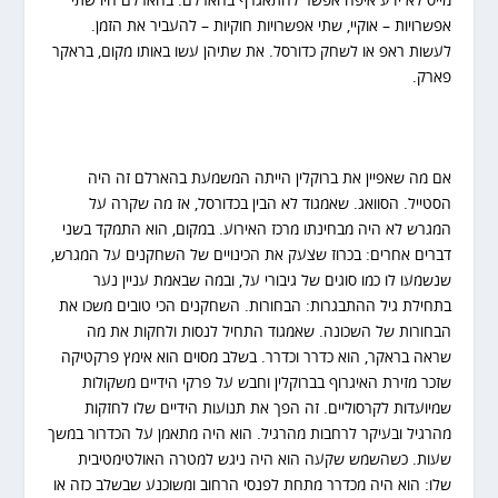
מייס לא ידע איפה אפשר להתאגרף בהארלם. בהארלם היו שתי
אפשרויות – אוקיי, שתי אפשרויות חוקיות – להעביר את הזמן.
לעשות ראפ או לשחק כדורסל. את שתיהן עשו באותו מקום, בראקר
פארק.
אם מה שאפיין את ברוקלין הייתה המשמעת בהארלם זה היה
הסטייל. הסוואג. שאמגוד לא הבין בכדורסל, אז מה שקרה על
המגרש לא היה מבחינתו מרכז האירוע. במקום, הוא התמקד בשני
דברים אחרים: בכרוז שצעק את הכינויים של השחקנים על המגרש,
שנשמעו לו כמו סוגים של גיבורי על, ובמה שבאמת עניין נער
בתחילת גיל ההתבגרות: הבחורות. השחקנים הכי טובים משכו את
הבחורות של השכונה. שאמגוד התחיל לנסות ולחקות את מה
שראה בראקר, הוא כדרר וכדרר. בשלב מסוים הוא אימץ פרקטיקה
שזכר מזירת האיגרוף בברוקלין וחבש על פרקי הידיים משקולות
שמיועדות לקרסוליים. זה הפך את תנועות הידיים שלו לחזקות
מהרגיל ובעיקר לרחבות מהרגיל. הוא היה מתאמן על הכדרור במשך
שעות. כשהשמש שקעה הוא היה ניגש למטרה האולטימטיבית
שלו: הוא היה מכדרר מתחת לפנסי הרחוב ומשוכנע שבשלב כזה או