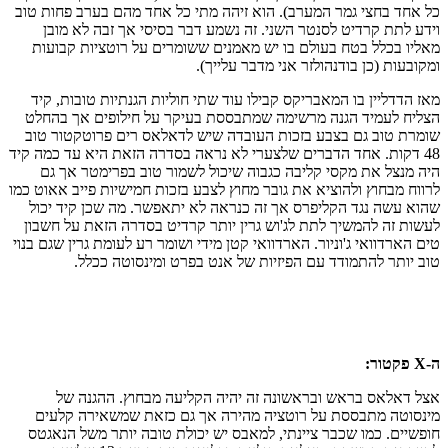
כל אחד בחצי גמר המערב). הוא זיהה מתי כל אחד מהם בערב פחות טוב
וידע לתת קרדיט לסנטר השני. זה נשמע דבר בסיסי אך זבה לא מובן
מאליו בכלל בטח בעולם בו יש מאמנים ששומרים על רוטציות קבועות
ומקובעות (כן בודנהולזר אני מדבר עלייך).
מאז הדדליין בו המאבריקס קבילו עוד שתי חוליות הגנתיות טובות, קיד
הצליח לעמיד הגנה מרשימה שמתבססת בעיקר על חילופים אך בהחלט
שומרת טוב גם בצבע בזכות העובדה שיש לדאלאס רים פרוטקטור טוב
48 דקות. אחד הדברים שלצערי לא נראה בסדרה הזאת היא עד כמה קיד
היה מנצל את מקסי קליבה כגבוה שיכול לשמור טוב בפרימטר אך גם
לרווח מבחוץ ולהוציא את גובר מחוץ לצבע בזכות חמישיות פייב אאוט כמו
שהוא עשה נגד הקליפרס אך זה כנראה לא יתאפשר. מה שכן קיד יכול
לעשות זה להמשיך לתת לג'וש גרין יותר קרדיט בסדרה הזאת על חשבון
טים הארדוואי ג'וניור. הארדוואי קטן מידי ושומר רע לעומת גרין שגם בנוי
טוב יותר להתמודד עם הפיזיות של אנט בפרט ומינסוטה ככלל.
ה-
X
פקטור:
אצל דאלאס בראש ובראשונה זה יהיה הקליעה מבחוץ. ההגנה של
מינסוטה מתבססת על רוטציה מהירה אך גם כזאת שמשאירה קלעים
חופשיים. כמו שכבר ציינתי, למאבס יש יכולת טובה יותר משל הנאגטס