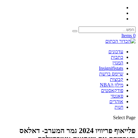
0 Items
עדכונים
כתבות
המגזין
Insignifistats
שיימס ברשת
קבוצות
מילון הNBA
פודקאסטים
פאנטזי
אוהדים
חנות
Select Page
פלייאוף פריוויו 2024 גמר המערב- דאלאס