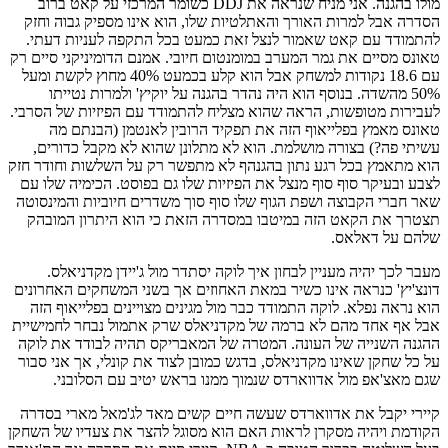
מולו בהגנה. אני מניח שנראה את DDJ כשומר המרכזי על קאט ברוב
הסדרה אבל למרות האורך והאתלטיות שלו, הוא אינו מספיק גבוה וחזק
להתמודד עם קאט שאמור לנצל זאת כמעט בכל התקפה לעניות דעתי.
טאונס מסיים את גמר המערב במומנטום חיובי. אמנם הדומיניקני סיים רק
עם 18.6 נקודות למשחק אבל הוא קלע בכמעט 40% מחוץ לקשת ומעל
50% מהשדה. בנוסף הוא היה נהדר בהגנה על יוקיץ' ולמרות נטייתו
לעבירות מטופשות, הראה שהוא מצליח להתמודד עם הפיזיות של הסרבי.
טאונס מאמץ בפלייאוף הזה את תפקיד הרובין לאנטמן (הבנתם מה
עשיתי פה?) בצורה מושלמת. הוא לא מתלונן שהוא לא מקבל כדורים,
הוא מתאמץ בכל רגע נתון בהגנהף לא מתפשר רק על השלשות וחודר חזק
לצבע ובעיקר סוף סוף מנצל את הפיזיות שלו גם בפוסט. הכימיה שלו עם
שאר חברי הקבוצה ושפת הגוף שלו סוף סוך משדרים חיוביות והמינסוטה
תצטרך את הקאט הזה במיטבו במסדרה הזאת כי הוא היתרון המובהק
שלהם על דאלאס.
מעבר לכך יהיה מעניין לבחון איך לוקה יסתדר מול ג'יידן מקדניאלס.
דונצ'יץ' כנראה אינו כשיר במאת האחוזים אך בשני המשחקים האחרונים
הוא נראה נפלא. לוקה התמודד כבר מול מגינים מצויינים בפלייאוף הזה
אבל אף אחד מהם לא ברמה של מקדניאלס שרק אתמול נבחר לחמישיית
ההגנה השנייה של העונה. המטרה של המאבריקס תהיה לבודד את לוקה
על כל שחקן שאינו מקדניאלס, בדגש כמובן לצוד את קונלי, אך אני סבור
שגם מאצ'אפ מול אדווארדס שנמוך ממנו בראש יטיב עם הסלובני.
קיירי יקבל את אדווארדס שעשה חיים קשים מאד לג'מאל מארי בסדרה
הקודמת ויהיה מסקרן לראות האם הוא מסוגל להצר את צעדיו של השחקן