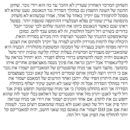
השחקן המרכזי האחרון שעדיין לא הוזכר עד כה הוא רודי גובר. שחקן
ההגנה של העונה הושמץ גם במהלך הסדרה נגד הנאגטס. טענו שהוא לא
מסוגל להתמודד עם יוקיץ' באחד על אחד, אמרו שכשהוא לא משחק
מינסוטה עדיין שומרים נפלא ושבלעדיו ההתקפה שוטפת יותר. בפועל
ראינו שגם כאשר הנאגטס כיוונו את ההגנה שלהם לכך שגובר יקבל
כדורים בשורט רול ויקבל החלטות, זה לא ממש עבד להם. כמובן
שהאימפקט ההגנתי של הסנטר הצרפתי היה מכירע בסדרה הזאת.
היכולת שלו לרמות מגורדון ולהגיע לעזרה על יוקיץ' ולסתום את הצבע
הייתה מפתח חשוב בעצירה של המכונה המשומנת מקולורדו. הבעיה היא
שהמאבריקס מעמידים חמישיות בעלות יכולת קליעה טובות יותר משל
הנאגטס ויהיה קשה להשתמש ברודי כהלפ דפנדר. הוא יתחיל כנראה על
לייבלי/גאפורד אבל ייתכן ונראה את פינץ' מנסה מאצ'אפים אחרים איתו
בהמשך. מהצד השני אני מניח שהסנטרים של המאבריקס ישמרו את גובר
אם כי הייתי רוצה לבחון אותם שומרים דווקא על קאט ובכך מצמצמים
מעט את היתרון הפיזי שלו. ייתכן ואחד הווינגים של המאבס ישמור את
רודי במהלך הסדרה אבל זה קלף שאני לא חושב שקיד ישלוף בתחילת
הסדרה אך הוא בהחלט מסקרן כי אני מניח שמינסוטה תחפש בפיק אנד
רול לייצר לאנט יתרון מול אחד הסנטרים של דאלאס (בלי קשר לזה שהוא
יחפש גם את לוקה). אם אחד הווניגים ישמור את רודי אני מניח שנראה
יותר פיק אנד רול של קאט ואנט ולא בטוח שהמאבס רוצים בכך. לעומת
זאת אם אכן DJJ ישמור את טאונס כמו שאני חושב, יהיה למאבריקס קל
יותר להחליף את הפיק אנד רול הזה.