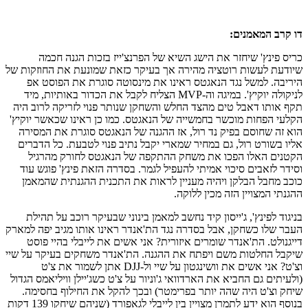
דו קרב המאמנים:
כריס פינץ' שיחזר את הישג השיא של הפרנצ'ייז בזכות הגנה חכמה
שיודעת לעשות רוטציה מהירה אך בעיקר כזאת שמונעת את החוזקות של
היריבה. למשל נגד הנאגטס ראינו את מינסוטה סוגרת את הפוסט אפ
לניקולה יוקיץ'. במיגה וה-MVP הצליח לקבל את הכדור באותיות, מיד
תקף אותו דאבל טים מהצד החלש והשחקן שנותר פנוי לזריקה לרוב היה
הקלעי הפחות מוכשר בחמשייה של הנאגטס. כמו כן ראינו שכאשר יוקיץ'
הוא זה שחוסם בפיק נד רול, אז ההגנה של הנאגטס סוגרת את המסירה
אליו בשורט רול, גם במחיר שמארי יקבל נתיב פנוי לטבעת. כל הדברים
הקטנים האלו הפכו את משחק ההתקפה של הנאגטס לחורק מהרגיל
וסידר לזאבים סיכוי אמיתי להעפיל לגמר. בסדרה הזאת פינץ' פוגש עוד
כוכב מחבל הבלקן ויהיה מעניין לראות את התכנית ההגנתית שהמאמן
ההגנתי המצויין הזה מכין ללוקה.
בניגוד לפינץ', ג'ייסון קיד נחשב למאמן בינוני שבעיקר רוכב על תהילת
העבר שלו כשחקן, אבל בסדרה נגד הת'אנדר ראינו אותו מגיב יפה למארק
דייגנולט. הת'אנדר שומרים איזורית? אני אשים את לייבלי בהיי פוסט
שיקבל החלטות משם ויפתח את ההגנה. הת'אנדר משחקים בעיקר על שיי
וצ'ט? אני אשים את וושינגטון על שיי ול-DJJ אתן לשמור את צ'ט
(ולעיתים גם החביא את הארדוואי ג'וניור על צ'ט כשג'יילן וויליאמס הגדול
שיחק וצ'ט היה שהה יותר בפרימטר) ובכך להקל את החילוף בחסימה.
בנוסף הוא ידע לתמרן מצויין בין לייבלי לגאפורד (שניהם שיחקו 139 דקות