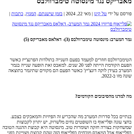
מאבריקס נגד מינסוטה טימברוולבס
פורסם על ידי
טל קינן
|
מאי 22, 2024
|
בזמן שישנתם
,
המגזין
,
כתבות
|
גמר המערב: מינסוטה טימברוולבס (3)- דאלאס מאבריקס (5)
הטימברוולבס חוזרים למעמד בפעם השנייה בתולדות הפרנצ'ייז כאשר
הפעם הקודמת הייתה לפני 20 שנים. למאבס זאת הופעה שנייה בגמר
המערב בעידן לוקה דונצ'יץ' כאשר הפעם הם מקווים שתיגמר בתוצאה
שונה מזו ב-2022.
מה למדנו מהסיבובים הקודמים?
בנתיים בכל סדרות המערב מה שהכריע זה הפיזיות והמאבקים בצבע.
בחצי עונה ופלייאוף בו השופטים נחים מלשרוק, יש יתרון לקבוצות
שמשחקות בצורה חזקה ושומרות טוב. מינסוטה היא קבוצת ההגנה הטובה
בפלייאוף אבל המאבס מוכחים בפלייאוף הזה שהם קבוצת מצויינת בפני