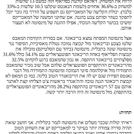
לרווח את המשחק. דאלאס קולעת בפליאוף הזה כמעט 13 שלשות
למשחק ב-36.6% אחוזים (לעומת הנאגטס שקלעו 10.5 שלשות ב-33%
בלבד). יכולת הקליעה של המאבריקס גם תשפיע על הדרך בה גובר יוכל
לתפקד כעוזר וסותם צבע בהגנה. אם שחקני המשנה של המאבריקס
ימשיכו בכושר הקליעה הנוכחי, אפילו ההגנה של מינסוטה לא תעצור
אותם.
אצל מינסוטה המפתח נמצא בריבאונד. אם בסדרה הקודמת המאבס
שלטו בצבע ובריבאונד מול קבוצה נמוכה נטולת מאסיביות, הסיפור נגד
מינסוטה שונה בתכלית. מינסוטה (ביחד עם הסלטיקס) מובילה את
קבוצות הפלייאוף באחוז הריבאונד הפוטנציאליים עם 54.1% כולל 31.6%
מפלצתיים בריבאונד התקפה. אז נכון שהמאבס כרגע לוקחים 32.5%
מהריבאונדים ההתקפיים הפוטנציאלים שלהם אבל שוב נזכיר שהמאבס
התמודדו מול אוקלהומה סיטי הנמוכה ומינסוטה התמודדה מול דנבר
נאגטס הפיזית שגם יש לה את הריבואנדר הטוב בליגה. כמו כן המאס לא
קבוצת ריבאונד הגנה טובה והת'אנדר בראשות צ'ט הצליחו קצת לאתגר
אותם עם 57 ריבאונדים בהתקפה (28.2% מהריבאונדים הפוטנציאליים
בהתקפה). מול מינסוטה זה היה הרבה יותר קשה.
תחזית:
ראיתי קולות שכבר מעלים את מינסוטה לגמר בקלילות. אני חושב שזאת
תהיה סדרה צמודה יותר בעיקר כי למאבריקס יש את השחקן הטוב
בסדרה (כמובן אסייג ואגיד בתנאי שלוקה באמת כשיר) והיכולת לקלוע