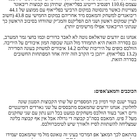
עצמם (110.6 דפנסיב רייטינג בפלייאוף). שתיהן גם קבוצות ריבאונד
מצויינות כאשר מינסוטה במקום הרביעי בפלייאוף עם ממוצע של 44.1
ריבואנדים למשחק והמאבס מיד אחריהם במקום החמישי עם 43.8 (חשוב
לציין שמקום ראשון ושני הם הפליקנס והמג'יק שהודחו בסיבוב הראשון כך
שנתוני הריבאונד אפילו מרשימים יותר).
אנחנו גם יודעים שדאלאס נוטה לא לאבד כדורים וכמו בחצי גמר המערב,
גם בסדרה הזאת היא תתמודד מול הגנה שכופה המון איבודים על היריבה.
הוולבס כופים על היריבות שלהם 14.2 איבודים למשחק בעונה הסדירה
(13.2 בפלייאוף). ייתכן כי הקרב הזה יהיה אחד המפתחות החשובים
בסדרה הזאת.
הכוכבים והמאצ'אפים:
בעוד ישנם קווי דמיון בין המספרים של שתי הקבוצות הסנגון שונה
לחלוטין. אנחנו יודעים שהמאבס מתבססים על שני גארדים דומיננטיים
ורים ראנר בעוד הוולבס משחקים כמעט בכל רגע נתון עם שני שחקנים
מעל 7 פיט. המאבס בסה"כ קבוצה די גדולה אבל אין אף קבוצה בליגה
שמצליחה להשתוות לסייז ולאורך שיש לטימברוולבס.
בהתאם לכך המאצ' אפ המרכזי בעיני זה טאונס מול מי שהמאבס יעמידו