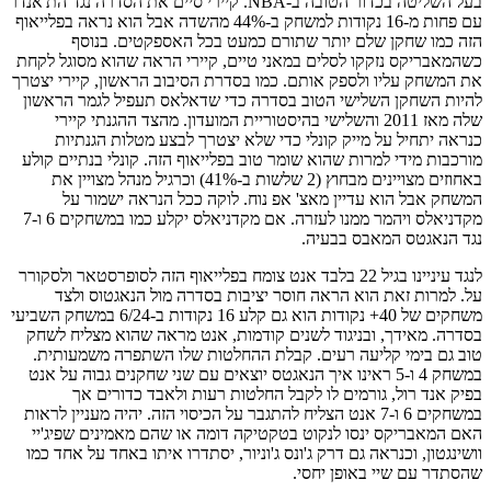
בעל השליטה בכדור הטובה ב-NBA. קיירי סיים את הסדרה נגד הת'אנדר
עם פחות מ-16 נקודות למשחק ב-44% מהשדה אבל הוא נראה בפלייאוף
הזה כמו שחקן שלם יותר שתורם כמעט בכל האספקטים. בנוסף
כשהמאבריקס נזקקו לסלים במאני טיים, קיירי הראה שהוא מסוגל לקחת
את המשחק עליו ולספק אותם. כמו בסדרת הסיבוב הראשון, קיירי יצטרך
להיות השחקן השלישי הטוב בסדרה כדי שדאלאס תעפיל לגמר הראשון
שלה מאז 2011 והשלישי בהיסטוריית המועדון. מהצד ההגנתי קיירי
כנראה יתחיל על מייק קונלי כדי שלא יצטרך לבצע מטלות הגנתיות
מורכבות מידי למרות שהוא שומר טוב בפלייאוף הזה. קונלי בנתיים קולע
באחוזים מצויינים מבחוץ (2 שלשות ב-41%) וכרגיל מנהל מצויין את
המשחק אבל הוא עדיין מאצ' אפ נוח. לוקה ככל הנראה ישמור על
מקדניאלס ויהמר ממנו לעזרה. אם מקדניאלס יקלע כמו במשחקים 6 ו-7
נגד הנאגטס המאבס בבעיה.
לנגד עיניינו בגיל 22 בלבד אנט צומח בפלייאוף הזה לסופרסטאר ולסקורר
על. למרות זאת הוא הראה חוסר יציבות בסדרה מול הנאגטוס ולצד
משחקים של 40+ נקודות הוא גם קלע 16 נקודות ב-6/24 במשחק השביעי
בסדרה. מאידך, ובניגוד לשנים קודמות, אנט מראה שהוא מצליח לשחק
טוב גם בימי קליעה רעים. קבלת ההחלטות שלו השתפרה משמעותית.
במשחק 4 ו-5 ראינו איך הנאגטס יוצאים עם שני שחקנים גבוה על אנט
בפיק אנד רול, גורמים לו לקבל החלטות רעות ולאבד כדורים אך
במשחקים 6 ו-7 אנט הצליח להתגבר על הכיסוי הזה. יהיה מעניין לראות
האם המאבריקס ינסו לנקוט בטקטיקה דומה או שהם מאמינים שפיג'יי
וושינגטון, וכנראה גם דרק ג'ונס ג'וניור, יסתדרו איתו באחד על אחד כמו
שהסתדר עם שיי באופן יחסי.