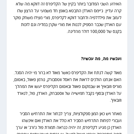
האירוע השני המדובר ביותר בקיץ של הקליפרס זה דווקא מה שלא
קרה עדיין. ג'יימס הארדן התבטא באופן חד משמעי על הרצון שלו
לעזוב את פילדלפיה ולחבור דווקא לקליפרס, מורי מצידו משחק פוקר
עם הארדן שכבר הספיק לכנות את מורי שקרן במדיה וגם לזכות
בקנס של 100,000 דולר מהליגה.
ועכשיו מה, מה עכשיו
?
מאוד קשה לנתח את הקליפרס כאשר מאוד לא ברור מי יהיה הסגל.
האם אנחנו הולכים לראות את ראסל ווטסבורק, נורמן פאוול, באטום,
מוריס וזובאץ' או שבמקום פאוול ובאטום הקליפרס יעשו את המהלך
על הארדן ובסוף נקבל חמישייה של ווסטברוק, הארדן, פול, לנארד
וזובאץ'.
מאחר ויש כאן המון ספקולציות, צריך לבחור את התרחיש הסביר
ועבורי לפחות התרחיש הסביר לא כולל את הארדן ואם איכשהו
הארדן כן מגיע לקליפרס, זה יהיה כנראה תמורת פול ג'ורג' או ערך