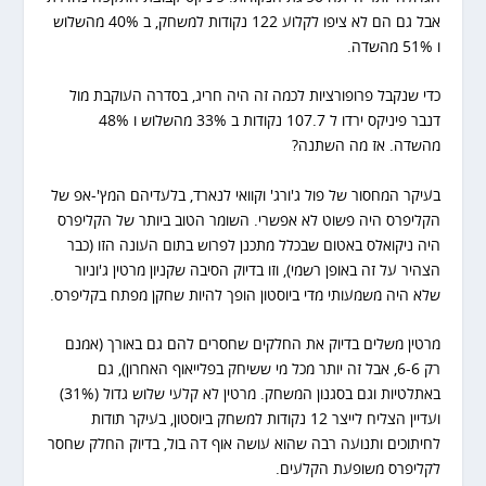
אבל גם הם לא ציפו לקלוע 122 נקודות למשחק, ב 40% מהשלוש
0.41
1.3
0.5
Brandon Boston Jr.
10
ו 51% מהשדה.
כדי שנקבל פרופורציות לכמה זה היה חריג, בסדרה העוקבת מול
דנבר פיניקס ירדו ל 107.7 נקודות ב 33% מהשלוש ו 48%
מהשדה. אז מה השתנה?
בעיקר המחסור של פול ג'ורג' וקוואי לנארד, בלעדיהם המץ'-אפ של
הקליפרס היה פשוט לא אפשרי. השומר הטוב ביותר של הקליפרס
היה ניקואלס באטום שבכלל מתכנן לפרוש בתום העונה הזו (כבר
הצהיר על זה באופן רשמי), וזו בדיוק הסיבה שקניון מרטין ג'וניור
שלא היה משמעותי מדי ביוסטון הופך להיות שחקן מפתח בקליפרס.
מרטין משלים בדיוק את החלקים שחסרים להם גם באורך (אמנם
רק 6-6, אבל זה יותר מכל מי ששיחק בפלייאוף האחרון), גם
באתלטיות וגם בסגנון המשחק. מרטין לא קלעי שלוש גדול (31%)
ועדיין הצליח לייצר 12 נקודות למשחק ביוסטון, בעיקר תודות
לחיתוכים ותנועה רבה שהוא עושה אוף דה בול, בדיוק החלק שחסר
לקליפרס משופעת הקלעים.