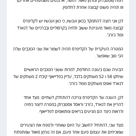
דומה (ווסטברוק ונורמן פאוול למשל, או נכסים משמעותיים אחרים)
וזו תהיה פשוט קבוצה אחרת לחלוטין.
לכן אני רוצה להתמקד בכאן ועכשיו, כי כאן ועכשיו יש לקליפרס
קבוצה מאוד מעניינת ששוב תלויה בקרסוליים ובברכיים של לנארד
ופול ג'ורג'.
המטרה העיקרית של הקליפרס תהיה לשמור את שני הכוכבים שלה
הכי טוב שאפשר.
הבעיה שגם בעונה החולפת, למרות ששני הכוכבים הראשיים
שיחקו 58 ו 52 משחקים בלבד, עדיין בפלייאוף קיבלו 2 משחקים של
לנארד ואפס משחקים מפול ג'ורג'.
לכן, העונה של הקליפרס צריכה להתחלק לשתיים: מצד אחד
להריץ את לנארד, ג'ורג' וראסל ווסטברוק במטרה ליצור כימיה
ולראות כיצד הם מגיעים בריאים ומתואמים לפלייאוף.
מצד שני, להתחיל לחשוב על היום שאחרי ולטפח את הצעירים
שמוכיחים את עצמם פעם אחר פעם, אם זה נורמן פאוול שמתפתח