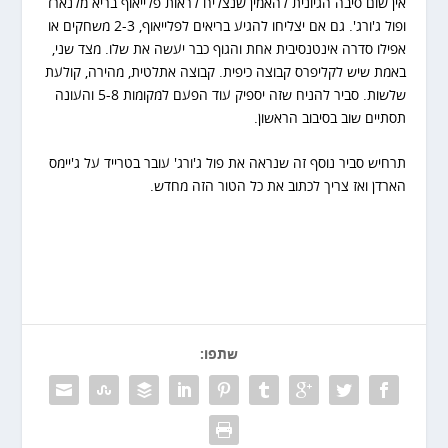
אין שום סיבה הגיונית להאמין שנצליח לראות פלייאוף בריא מלנארד
ופול ג'ורג'. גם אם יצליחו להגיע בריאים לפלייאוף, 2-3 משחקים או
אפילו סדרה אינטנסיבית אחת והגוף כבר יעשה את שלו. מצד שני,
באמת שיש לקליפרס קבוצה כיפית. קבוצה אתלטית, מהירה, קולעת
שלשות. סביר להניח שזה יספיק עוד הפעם למקומות 5-8 והעונה
תסתיים שוב בסיבוב הראשון.
תרחיש סביר נוסף זה שנראה את פול ג'ורג' עובר בטרייד על ג'יימס
הארדן ואז צריך לכתוב את כל הטור הזה מחדש.
שתפו: