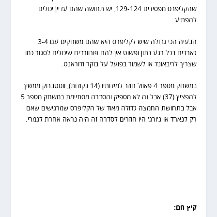
שהקליפרס מפסידים 129-124, יש תחושה שהם עדיין יכולים
להפתיע.
הבעיה הכי גדולה שיש לקליפרס היא שהם משחקים עם 3-4
גארדים בכל רגע נתון ופשוט אין להם פורוורדים שיכולים לסגור כמו
שצריך לריבאונד או לשמור בפועל על בוקר ודוראנט.
במשחק מספר 4 פאוול חוזר למידותיו (14 נקודות), ווסטברוק ממשיך
להפציץ (37) אבל זה לא מספיק והסדרה מסתיימת במשחק מספר 5
אבל בתחושת החמצה גדולה מאוד של הקליפרס שמרגישים שאם
רק לנארד או ג'ורג' היו חוזרים לסדרה זה היה נראה אחרת לגמרי.
קיץ חם: