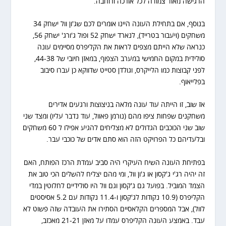
הרגישה מאוד צמודה לכל אורכה ורוחבה.
בנוסף, אם בתחילת העונה היינו אומרים לכם שג'ון וול ישחק 34
משחקים (ויעבור בטרייד), לנארד ישחק 52 ופול ג'ורג' ישחק 56,
כנראה שלא הייתם מצפים לראות את הקליפרס מסיימים עונה
סולידית במקום החמישי במערב הצפוף, במאזן חיובי של 44-38,
לפני קבוצות כמו הלייקרס, וגולדן סטייט שדווקא כן עברו סיבוב
בפלייאוף.
אז שוב, זו הייתה עוד עונה מלאה בניצוצות ורגעים אדירים
משחקנים שפחות ציפו מהם (נורמן פאוול, עוד נדבר עליו) ומצד שני
שוב שני הכוכבים הגדולים לא מצליחים להגיע אפילו ל 60 משחקים
ובלעדיהם כל הפרויקט הזה הוא סתם אדים של כוכבי עבר.
בפתיחת העונה השיח העיקרי היה סביב עמדת הרכז הפותח, האם
זה יהיה רג'י ג'קסון או ג'ון וול, ומי מהם יצליח להשלים הכי טוב את
הצמד המוביל. בפועל גם ג'קסון וגם וול היו סולידיים לחלוטין במדי
הקליפרס (10.9 נקודות לג'קסון ו-11.4 נקודות עם 5.2 אסיסטים
לוול), אבל המספרים הקלאסיים הסתירו את העובדה שזה פשוט לא
עבד. באמצע העונה הקליפרס עמדו על מאזן 21-21 מאכזב,