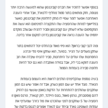
בנוסף אפשר להזכיר את רוברט קובינגטון שהוא למעשה הרבה יותר
מנוסה, חזק ומתאים בתור סמול מחליף ללנארד, אבל אחרי העונה
האחרונה אפשר לומר שטיי לו מחק לחלוטין את קובינגטון, כאשר
בפלייאוף למרות שהרוטציה שלו התקצרה למינימום הוא עשה את
המקסימום שלא לשחק עם קובינגטון וסביר להניח שבשלב מוקדם
יחסית של העונה נראה את קובינגטון בדרכו למקום אחר בליגה.
ומה לגבי קובי בראון? הוא פיזי מאוד ובהחלט יכול להתאים בתור
שחקן משלים על הנייר. בפועל, הוא שחקן איטי מדי וכרגע
החסרונות שלו עולים על היתרונות, סביר להניח שיבלה את רוב
העונה דווקא בג'י ליג, אבל במידה ואתבדה הוא גם יכול להיות
חלופה סבירה בעמדות הסמול.
בעיה נוספת שהקליפרס הולכים לראות היא העומס בעמדות
הגארד. מצד אחד יש שם המון כשרון, אבל זה אומר שיש גם המון
שחקנים שהולכים להתחרות על הדקות באופן שעשוי גם להזיק
להם (ווסטברוק, נורמן פאוול, בונס היילנד, לוק קנארד, טרנס מאן) זו
רוטציה של 5 שחקנים לפני שהזכרנו את פול ג'ורג' שמעדיף את
עמדות השוטינג גארד וביחד עם לנארד אמורים לנגוס בדקות של