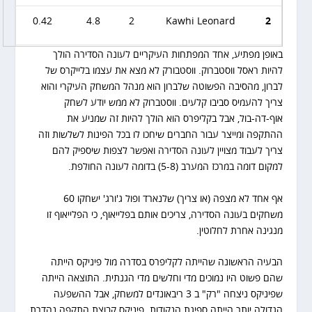
0.42
4.8
2
Kawhi Leonard
2
באופן מפתיע, אחד המפתחות העיקריים לעונה הסדירה הולך
0.40
4.8
1.9
Norman Powell
3
להיות ראסל ווסטברוק. ווסטבורק לא מצא את עצמו בלייקרס של
לברון, מהסיבה הפשוטה שלברון הוא מנהל המשחק העיקרי והוא
0.35
5.3
1.9
Bones Hyland
4
צריך להעמיס סביבו קלעים. ווסטברוק לא ממש יודע לשחק
אוף-דה-בול, אבל בקליפרס הוא הולך להיות זה שמניע את
ההתקפה ומייצר עבור החברים שיחכו לו בכל הפינות לשלשות וזה
0.45
3.8
1.7
Luke Kennard
5
צריך לעבוד מצויין לעונה הסדירה ואפשר לצפות שיספיק להם
למקום דומה במרכז המערב (5-8) בדומה לעונה החולפת.
0.36
4.7
1.7
Marcus Morris
6
אף אחד לא מצפה (או צריך) שלנארד ופול ג'ורג' ישחקו 60
משחקים בעונה הסדירה, צריכים אותם בפלייאוף, כי הפלייאוף זו
0.39
4.1
1.6
Nicolas Batum
7
מנגינה אחרת לחלוטין.
0.40
2.8
1.1
Robert Covington
8
הבעיה הראשונה שהייתה לקליפרס בסדרה מול פיניקס הייתה
שהם פשוט היו נמוכים מדי וחלשים מדי הגנתית. התוצאה הייתה
שפיניקס ניצחה "רק" ב 3 ריבאונדים למשחק, אבל ההשפעה
0.39
2.4
1
Terance Mann
9
הגדולה יותר הייתה ספיגת הנקודות. פיניקס קבוצת התקפה נהדרת