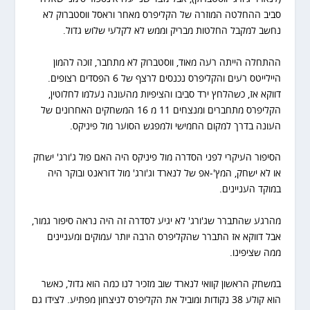
סביב ההחלטה המוזרה של הקליפרס מאחר וראסל ווסטברוק לא
נחשב למקבל החלטות מבריק וממש לא לקלעי שלוש גדול.
ההתחלה הייתה רעה מאוד, ווסטברוק לא מתחבר, זוכה להמון
היילייטס רעים והקליפרס נכנסים לרצף של 6 הפסדים רצופים.
דווקא אז, כשהלחץ ירד סביבו והציפיות מהעונה נעלמו לחלוטין,
הקליפרס מתחברים ומנצחים 11 מ 16 המשחקים האחרונים של
העונה בדרך למקום החמישי ולמפגש הסוער מול פיניקס.
הסיפור העיקרי לפני הסדרה מול פיניקס היה האם פול ג'ורג' ישחק
או לא ישחק, המץ'-אפ של לנארד וג'ורג' מול דוראנט ובוקר היה
במוקד העניינים.
מהרגע שהתברר שג'ורג' לא יגיע לסדרה זה היה נראה סיפור גמור,
אבל דווקא אז התברר שהקליפרס הרבה יותר עמוקים ומעניינים
ממה שציפינו.
במשחק הראשון קוואי לנארד שוב מזכיר לנו כמה הוא גדול, כאשר
הוא קולע 38 נקודות ומוביל את הקליפרס לניצחון מפתיע. לצידו גם