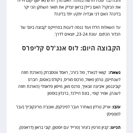
והנה כבר עונה חדשה בפתח. האם מלך חדש (או ישן) יקום וידיח
את הג'וקר? האם ג'יילן בראון יצדיק את תואר השחקן הכי יקר
בליגה? האם דני אבדיה יתקע יתד בליגה?
על השאלות הללו ועוד ננסה לענות בפרוייקט 'קבוצה ביום' של
הכדור הכתום. עונת 23-24, יוצאים לדרך.
הקבוצה היום: לוס אנג'לס קליפרס
נשארו:
קוואי לנארד, פול ג'ורג', ראסל ווטסברוק (הארכת חוזה
לשנתיים), נורמן פאוול, מרכוס מוריס, ניקולס באטום, רוברט
קובינגטון, איביצה זובאץ', טרנס מאן, מייסון פלאמלי (הארכת חוזה
לשנה), אמיר קופי , בונס היילנד, ברנדון בוסטון
עזבו:
אריק גורדון (שוחרר ועבר לפיניקס), ואנצ'ה מרינקוביץ' (עבר
לממפיס)
הגיעו:
קניון מרטין ג'וניור (טרייד עם יוסטון), קובי בראון (דראפט),