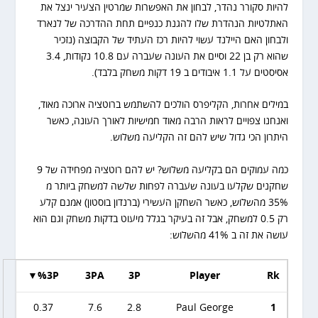
להיות סקורר נהדר, לבחון את האפשרות שמרטין הצעיר ינצל את
האתלטיות הנהדרת שלו להגנת כנפיים תחת ההדרכה של לנארד
ולבחון האם היילנד עשוי להיות רכז העתיד של הקבוצה (נזכיר
שהוא רק בן 22 וסיים את העונה שעברה עם 10.8 נקודות, 3.4
אסיסטים על 1.1 איבודים ב 19 דקות משחק בלבד).
במילים אחרות, הקליפרס הולכים להשתמש ברוטציה ארוכה מאוד,
ואנחנו צפויים לראות הרבה מאוד חמישיות לאורך העונה, כאשר
היתרון הכי גדול שיש להם זה הקליעה משלוש.
כמה עמוקים הם בקליעה משלוש? יש להם רוטציה מפחידה של 9
שחקנים שקלעו בעונה שעברה לפחות שלשה למשחק ביותר מ
35% מהשלוש, כאשר השחקן העשירי (ברנדון בוסטון) אמנם קלע
רק 0.5 למשחק, אבל זה בעיקר בגלל מיעוט בדקות משחק וגם הוא
עושה את זה ב 41% מהשלוש:
3P%▼
3PA
3P
Player
Rk
0.37
7.6
2.8
Paul George
1