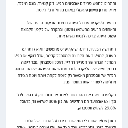
והתחילו לחפש טריידים שבסיומם הגיעו לוק קנארד, בונס היילנד,
אריק גורדון ומייסון פלאמלי במקום ג'ון וול ורג'י ג'קסון.
הבעיה העיקרית עם וול הייתה בחירת הזריקות הרעה שלו
והאחוזים הרעים מהשלוש (30%), ובמקרה של ג'קסון הקבוצה
פשוט הייתה צריכה לנסות משהו אחר.
התחושה הכללית הייתה שהקליפרס מחפשים דווקא לוותר על
העונה, להצעיר את הקבוצה ולהסתכל קדימה, אבל דווקא אז הגיע
המהלך הגדול של הטרייד דד ליין. ראסל ווטסברוק עובר ליוטה
בניסיון נואש של הלייקרס לסדר מחדש את הליינאפ שלהם. החוזה
הגדול של ווסטברוק מאפשר רק ליוטה לקחת אותה ויוטה מצידה
מחליטה לשחרר אותו מחוסר עניין.
הקליפרס רואים את ההזדמנות לאחד את ווסטברוק עם פול גו'רג'
וכך יוצא שבפועל הם מחליפים את ג'ון 30% לשלוש וול, בראסל
29.6% לשלוש ווסטברוק.
כמובן שמצד אחד כלי התקשורת דיברו על החיבור של הטריו
(לנארד-ג'ורג'-ווסטברוק), אבל מצד שני עלו אינספור סימני שאלה