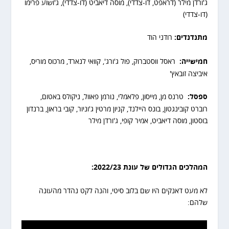
ג'ורדן מילר (דראפט, דו-צדדי), מוסה דיאביט (דו-צדדי), ג'ושוע פרימו
(דו-צדדי)
מתנדנדים:
רודני הוד
חמישייה:
ראסל ווסטברוק, פול ג'ורג', קוואי לנארד, מרכוס מוריס,
איביצה זובאץ'
ספסל
:
טרנס מן, מייסון, פלאמלי, נורמן פאוול, ניקולס באטום,
רוברט קובינגטון, בונס היילנד, קניון מרטין ג'וניור, קובי בראון, ברנדון
בוסטון, מוסה דיאביט, אמיר קופי, ג'ורדן מילר
המהלכים הגדולים של עונת 2022/23
:
לא מעט דאנקים היו שם בלוב סיטי, והנה לקט נהדר מהעונה
שלהם: