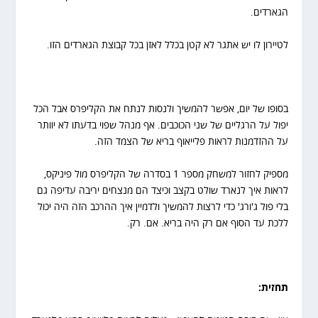
הגארדים.
לטיירון לו יש אתגר לא קטן בכלל לאזן בכל קבוצת הגארדים הזו.
בסופו של יום, אפשר להמשיך ולנסות לנתח את הקליפרס אבל הכל
יפול על הרגליים של שני הכוכבים. אף מנהל שפוי בדעתו לא יוותר
על ההזדמנות לראות פלייאוף בריא של הצמד הזה.
מספיק לחזור למשחק מספר 1 בסדרה של הקליפרס מול פיניקס,
לראות איך לנארד שולט בקצב וכיצד הם מנצחים יריבה עדיפה גם
בלי פול ג'ורג' כדי לרצות להמשיך ולדמיין איך ההרכב הזה היה יכול
ללכת עד הסוף אם רק היה בריא. אם. רק.
תחזית
: