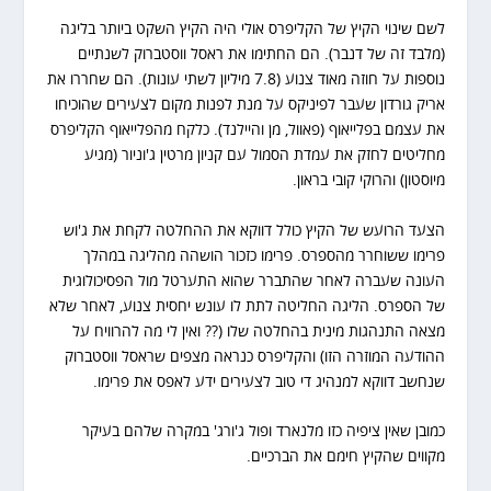
לשם שינוי הקיץ של הקליפרס אולי היה הקיץ השקט ביותר בליגה
(מלבד זה של דנבר). הם החתימו את ראסל ווסטברוק לשנתיים
נוספות על חוזה מאוד צנוע (7.8 מיליון לשתי עונות). הם שחררו את
אריק גורדון שעבר לפיניקס על מנת לפנות מקום לצעירים שהוכיחו
את עצמם בפלייאוף (פאוול, מן והיילנד). כלקח מהפלייאוף הקליפרס
מחליטים לחזק את עמדת הסמול עם קניון מרטין ג'וניור (מגיע
מיוסטון) והרוקי קובי בראון.
הצעד הרועש של הקיץ כולל דווקא את ההחלטה לקחת את ג'וש
פרימו ששוחרר מהספרס. פרימו כזכור הושהה מהליגה במהלך
העונה שעברה לאחר שהתברר שהוא התערטל מול הפסיכולוגית
של הספרס. הליגה החליטה לתת לו עונש יחסית צנוע, לאחר שלא
מצאה התנהגות מינית בהחלטה שלו (?? ואין לי מה להרוויח על
ההודעה המוזרה הזו) והקליפרס כנראה מצפים שראסל ווסטברוק
שנחשב דווקא למנהיג די טוב לצעירים ידע לאפס את פרימו.
כמובן שאין ציפיה כזו מלנארד ופול ג'ורג' במקרה שלהם בעיקר
מקווים שהקיץ חימם את הברכיים.