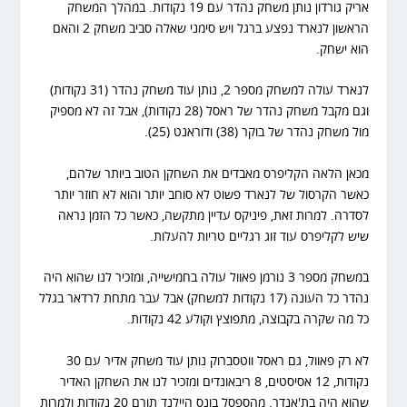
אריק גורדון נותן משחק נהדר עם 19 נקודות. במהלך המשחק
הראשון לנארד נפצע ברגל ויש סימני שאלה סביב משחק 2 והאם
הוא ישחק.
לנארד עולה למשחק מספר 2, נותן עוד משחק נהדר (31 נקודות)
וגם מקבל משחק נהדר של ראסל (28 נקודות), אבל זה לא מספיק
מול משחק נהדר של בוקר (38) ודוראנט (25).
מכאן הלאה הקליפרס מאבדים את השחקן הטוב ביותר שלהם,
כאשר הקרסול של לנארד פשוט לא סוחב יותר והוא לא חוזר יותר
לסדרה. למרות זאת, פיניקס עדיין מתקשה, כאשר כל הזמן נראה
שיש לקליפרס עוד זוג רגליים טריות להעלות.
במשחק מספר 3 נורמן פאוול עולה בחמישייה, ומזכיר לנו שהוא היה
נהדר כל העונה (17 נקודות למשחק) אבל עבר מתחת לרדאר בגלל
כל מה שקרה בקבוצה, מתפוצץ וקולע 42 נקודות.
לא רק פאוול, גם ראסל ווטסברוק נותן עוד משחק אדיר עם 30
נקודות, 12 אסיסטים, 8 ריבאונדים ומזכיר לנו את השחקן האדיר
שהוא היה בת'אנדר. מהספסל בונס היילנד תורם 20 נקודות ולמרות