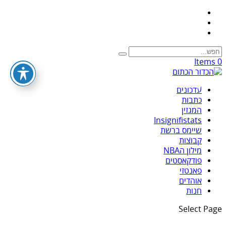
0 Items
עדכונים
כתבות
המגזין
Insignifistats
שיימס ברשת
קבוצות
מילון הNBA
פודקאסטים
פאנטזי
אוהדים
חנות
Select Page