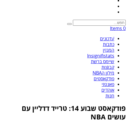
0 Items
עדכונים
כתבות
המגזין
Insignifistats
שיימס ברשת
קבוצות
מילון הNBA
פודקאסטים
פאנטזי
אוהדים
חנות
פודקאסט שבוע 14: טרייד דדליין עם
עושים NBA