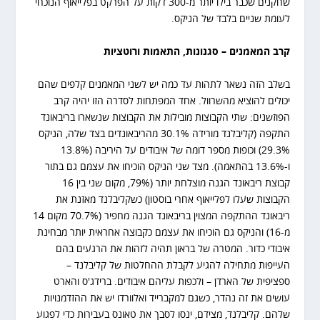
שחקנים שכבר בילו יותר מ-300 דקות על הפרקט בפלייאוף הנוכחי
לעומת שניים בלבד של הניקס.
קרב המאמנים – סגנונות, התאמות ורוטציות
בשלב הזה נשאר לתהות עד כמה יש לשני המאמנים קלפים שהם
יכולים להוציא מהשרוול. אחד המפתחות לסדרה הזו יהיה קרב
הפוזשנים: שתי הקבוצות מובילות את הקבוצות שנשארו בריבאונד
התקפה (קליבלנד מורידה 30.1% מהריבאונדים בצד שלה, הניקס
29.3%) וכופות מספר דומה של איבודים על היריבה (13.8%
ו-13.6% בהתאמה). מצד שני הניקס הוכיחו את עצמם גם בתור
קבוצת ריבאונד הגנה מוצלחת יותר (79%, מקום שני בין 16
הקבוצות שעלו לפלייאוף אחרי בוסטון) כשקליבלנד מאזנת את
ריבאונד ההתקפה המצוין בריבאונד הגנה מחפיר (70.7% מקום 14
מ-16) והניקס גם הוכיחו את עצמם כקבוצה אחראית יותר מבחינת
איבודי כדור. המטרה של בראון תהיה לזהות את הרגעים בהם
העייפות מתחילה להגיע לקבלת ההחלטות של קליבלנד –
ספציפית של הארדן – ולכפות עליהם איבודים. ברידג'ס והארט
עושים את זה נהדר, כשגם למקברייד ואלוורדו יש את ההזדמנויות
שלהם. קליבלנד, מצידם, ינסו לסבך את טאונס בעבירות כדי לפגוע