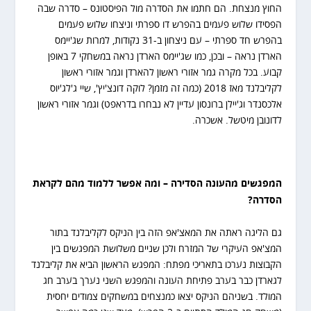
החוץ מנצחת. הם חתמו את הסדרה מול הפיסטונס – סדרה שבה
הפסידו שלוש פעמים בהפרש דו ספרתי וניצחו שלוש פעמים
בהפרש חד ספרתי – עם ניצחון ב-31 נקודות, למרות שג'יימס
הארדן נראה – ובכן, כמו שג'יימס הארדן נראה במשחקי 7 באופן
קבוע. בכל מקרה גמר אזורי ראשון להארדן וגמר אזורי ראשון
לקליבלנד מאז 2018 (כמה זה מזמן? לוקה דונצ'יץ', שיי ג'לג'יוס
אלכסנדר וג'יילן ברונסון עדיין לא נבחרו בדראפט) וגמר אזורי ראשון
לדונובן מיטשל. אשכרה.
המפגשים מהעונה הסדירה – ומה אפשר ללמוד מהם לקראת
הסדרה?
גם הליגה ראתה את המאצ'אפ הזה בין הניקס לקליבלנד בתור
המצ'אפ העיקרי של המזרח ולכן שניים משלושת המפגשים בין
הקבוצות נערכו בתאריכי מפתח: המפגש הראשון הביא את קליבלנד
לגארדן כבר בערב פתיחת העונה והמפגש השני נערך בערב חג
המולד. בשניהם הניקס יצאו כמנצחים במשחקים צמודים יחסית