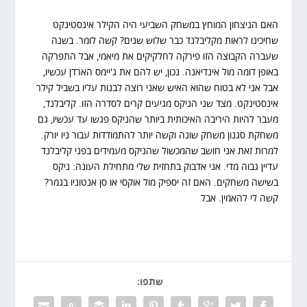
האם הניצחון המוחץ במשחק השביעי היה הקילר אינסטינקט
שחיכינו לראות מקליבלנד כבר שלוש שנים? קשה לומר. בשנה
שעברה הקבוצה הזו פירקה לחלקיקים את מיאמי, אבל התפרקה
באופן דומה מול אינדיאנה. נכון, יש להם את ג'יימס הארדן עכשיו,
אבל אני לא בטוח שהוא האיש שאני רוצה לבנות עליו בשביל קילר
אינסטינקט. מצד שני הניקס מגיעים קרים לסדרה הזו. קליבלנד,
מעבר להיות היריבה האיכותית ביותר שהניקס פגשו עד עכשיו, גם
משחקת סגנון משחק שונה וקשה יותר להתמודדות עבור ניו יורק.
למרות זאת אני חושב שהמכשול שהניקס מעמידים בפני קליבלנד
עדיין גבוה מדי. אני אדבוק בתחזית שלי מתחילת העונה: ניקס
בשישה משחקים. האם זה יספיק מול אוקסי או סן אנטוניו בגמר?
קשה לי להאמין. אבל
שתפו: