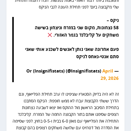
והמוכנות ביותר לגמר האזורי באמת נפגשות. הנה לדוגמה התחזית
שלי מ'קבוצה ביום' לפני תחילת העונה לגבי הניקס
ניקס –
58 נצחונות, מקום שני במזרח וניצחון בשישה
משחקים על קליבלנד בגמר האזורי.
פעם אחרונה שאני נותן לאנשים לשכנע אותי שאני
סתם אנטי-נאחס לניקס
April
— Or (Insignifistats) (@Insignifistats)
29, 2026
זה לא היה בדיוק הסנאריו שציפינו לו ערב תחילת הפלייאוף, וגם
הדרך ששתי הקבוצות עברו לא ממש חופפת: הניקס הסתבכו
בתחילת הסיבוב הראשון מול ההוקס ואז יצאו לשבעה נצחונות
רצופים שסימנו אותם בתור הקבוצה החמה של המזרח. קליבלנד
התחילה את הפלייאוף עם מאזן 6-0 בבית ו-0-5 בחוץ, לפני שסיימה
את הסדרה מול דטרויט עם שלושה משחקים רצופים בהם קבוצת