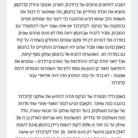
הצבע לחיתוכים מרובים של ברידג'ס, הארט, אנונובי וג'ורדן קלרקסון
והוציא את הכדור מהידיים של ברונסון, מה שאיפשר לו לנצל את
תשומת הלב שהוא דורש מההגנה כדי ליצור עוד שטחים פנויים
בהתקפה של הניקס. לקליבלנד אין איזה שומר ייעודי להתמודד עם
הכוכבים, וסביר להניח שברונסון יראה מולו לא מעט מגינים שונים.
בסדרה מול דטרויט דין וייד ומקס שטרוס התחלקו בשמירה על קייד
באופן כמעט שווה וסביר שהם יהיו השומרים העיקריים על ברונסון
גם בסדרה הזו. האפשרות להביא אל ברונסון שחקן נוסף קיימת,
אבל לאור יכולת קבלת ההחלטות של הארט וברידג'ס – שהביאו את
ה'פלאש' לאזור קו העונשין כוסת לחץ מול השמירות הכפולות לרמת
אומנות – לא ברור עד כמה הפתרון הזה יהיה אידיאלי עבור
קליבלנד.
באופן כללי המטרה של הניקס תהיה להתיש את שחקני קליבלנד
בהגנה כמה שיותר. הקאבס הגיעו לגמר האזורי אחרי שתי סדרות
של שבעה משחקים, בעוד הניקס שיחקו עד עכשיו עשרה, כולל
כמה משחקים חד צדדיים. המשמעות היא שג'יימס הארדן בן ה-36
שיחק עד כה יותר מ-50% דקות לעומת ג'יילן ברונסון (524 לעומת
347) ודונובן מיטשל רק מעט פחות. סך הכל לקליבלנד יש שישה