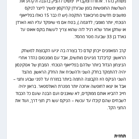
משחק נהדר. אלוורדו ומקברייד ימשיכו להציק בהגנה ולקלוע את
השלשות החופשיות בזמן שג'ורדן קלרקסון ימשיך לייצר לניקס
פוזשנים חדשים מריבאונד התקפה (יש לו כבר 15 כאלו בפלייאוף
הנוכחי, יותר מוומבי, לדוגמה.), בטח אם מי שיופקד עליו הוא הארדן
או שחקן אחר שלא רגיל לזה שהוא צריך לעשות בוקס אאוט על
גארד בן 33 שבעה מטר מהסל.
קרב המאמנים ייבחן קודם כל בצורה בה יגיעו הקבוצות למשחק
הראשון: קליבלנד מגיעים מותשים, אבל עם מומנטום נהדר אחרי
הניצחון הגדול ביותר שלהם בפלייאוף הנוכחי. המבחן של אטקינסון
יהיה להתמקד בחלק השני ולהשכיח את החלק הראשון. מהצד
השני הניקס היו הקבוצה החמה ביותר במזרח עד לפני שבוע וחצי –
אבל אז יצאו לחופשה ארוכה יותר מפגרת האולסטאר. בראון יהיה
חייב להביא אותם ממוקדים, לא שאננים ועם הבנה שעם כל הכבוד
לשבחים שהם קיבלו עד עכשיו – הניקס עשו רק חצי דרך, ועוד את
החצי הקל.
תחזית