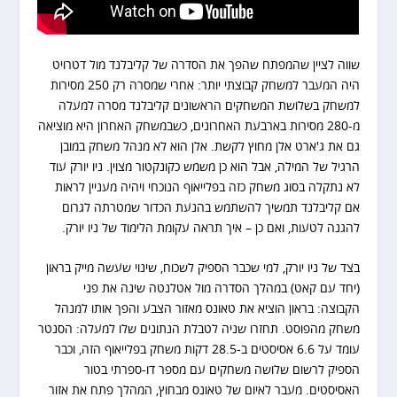
שווה לציין שהמפתח שהפך את הסדרה של קליבלנד מול דטרויט
היה המעבר למשחק קבוצתי יותר: אחרי שמסרה רק 250 מסירות
למשחק בשלושת המשחקים הראשונים קליבלנד מסרה למעלה
מ-280 מסירות בארבעת האחרונים, כשבמשחק האחרון היא מוציאה
גם את ג'ארט אלן מחוץ לקשת. אלן הוא לא מנהל משחק במובן
הרגיל של המילה, אבל הוא כן משמש כקונקטור מצוין. ניו יורק עוד
לא נתקלה בסוג משחק כזה בפלייאוף הנוכחי ויהיה מעניין לראות
אם קליבלנד תמשיך להשתמש בהנעת הכדור שמטרתה לגרום
להגנה לטעות, ואם כן – איך תראה עקומת הלימוד של ניו יורק.
בצד של ניו יורק, למי שכבר הספיק לשכוח, שינוי שעשה מייק בראון
(יחד עם קאט) במהלך הסדרה מול אטלנטה שינה את פני
הקבוצה: בראון הוציא את טאונס מאזור הצבע והפך אותו למנהל
משחק מהפוסט. תחזרו שניה לטבלת הנתונים שלו למעלה: הסנטר
עומד על 6.6 אסיסטים ב-28.5 דקות משחק בפלייאוף הזה, וכבר
הספיק לרשום שלושה משחקים עם מספר דו-ספרתי בטור
האסיסטים. מעבר לאיום של טאונס מבחוץ, המהלך פתח את אזור