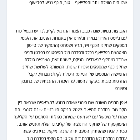
שלו היה מוצלח יותר והפלייאוף – טוב, תיכף נגיע לפלייאוף
הקבוצות בנויות שונה סביב הצמד המרכזי: לקליבלנד יש מכפיל כוח
עם ג'יימס הארדן בגארד וג'ארט אלן בעמדות הפנים. את העומק
מספקים שחקני הכנף וייד, מריל ושטרוס (התפקיד של טייסון
הצטמצם בפלייאוף בכלל ובסדרה מול הפיסטונס בפרט) ודניס
שרודר כמחליף לגארדים. הניקס, לעומת זאת, מצרפים סוללת
שחקני כנף שמספקים איכויות שונות. המשותף לשלושת שחקני
החמישיה הנוספים של הניקס: היכולת לקלוע מבחוץ, לקבל
החלטות טובות ובעיקר לחפות על היכולת ההגנתית של ברונסון
וטאונס.
אופן הבניה השונה שם סימני שאלה בנוגע למצ'אפים שנראה בין
הקבוצות. בסדרה ההיא ב-2023 הניקס היו בנויים שונה לגמרי. הם
שמרו על מיטשל עם לא מעט שמירות כפולות והסתמכו על הקליעה
המפוקפקת של שחקני הרוטציה של קליבלנד שלא תעניש אותם.
סביר להניח שהפתרון הפעם יהיה שונה: מיקאל ברידג'ס עשה
עבודה נהדרת ולא מדוברת דיה על טייריס מקסי בסדרה מול