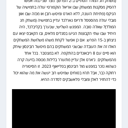
(משחק חג המולד הסתיים ב-2 הפרש). מצד שני כמה אפשר
להסיק מסקנות ממשחק שבו אריאל הוקפורטי עולה בחמישיה של
הניקס (פתיחת העונה, ללא הארט ומיטש-רוב) או מכזה שבו אוון
מובלי עולה מהספסל ודריוס גארלנד עדיין בחמישיה (משחק חג
המולד)? שאלה טובה. המפגש השלישי, שנערך בקליבלנד, היה
היחיד שבו שתי הקבוצות הגיעו בסגלים מלאים, ובו הקאבס יצאו עם
ניצחון ב-15 הפרש. אם כן אפשר לקחת משהו משלושת המשחקים
האלו זה את העובדה שבשני המשחקים בהם מיטשל רובינסון שיחק
הוא סיים עם 8 ריבאונדים בהתקפה. לא במצטבר. בכל אחד
מהמשחקים. ג'ארט אלן עדיין מתעורר בלילות מכוסה בזיעה קרה
כשהוא נזכר במפגש מול רובינסון בפלייאוף 2023. זו הסיטוריה
רחוקה כבר, אבל תהיו בטוחים שמיטש רוב יעשה את מה שהוא יכול
כדי להחזיר לאלן ומובלי פלאשבקים לסדרה ההיא.