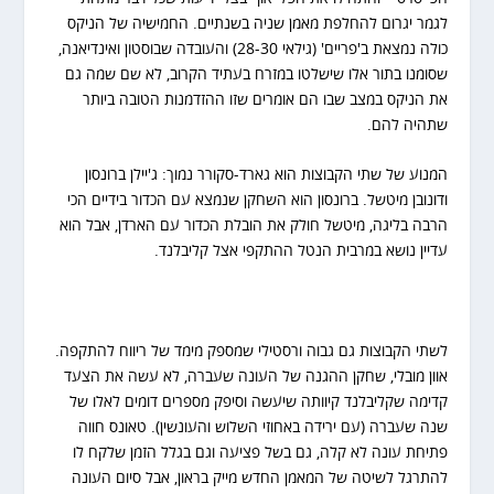
לגמר יגרום להחלפת מאמן שניה בשנתיים. החמישיה של הניקס
כולה נמצאת ב'פריים' (גילאי 28-30) והעובדה שבוסטון ואינדיאנה,
שסומנו בתור אלו שישלטו במזרח בעתיד הקרוב, לא שם שמה גם
את הניקס במצב שבו הם אומרים שזו ההזדמנות הטובה ביותר
שתהיה להם.
המנוע של שתי הקבוצות הוא גארד-סקורר נמוך: ג'יילן ברונסון
ודונובן מיטשל. ברונסון הוא השחקן שנמצא עם הכדור בידיים הכי
הרבה בליגה, מיטשל חולק את הובלת הכדור עם הארדן, אבל הוא
עדיין נושא במרבית הנטל ההתקפי אצל קליבלנד.
לשתי הקבוצות גם גבוה ורסטילי שמספק מימד של ריווח להתקפה.
אוון מובלי, שחקן ההגנה של העונה שעברה, לא עשה את הצעד
קדימה שקליבלנד קיוותה שיעשה וסיפק מספרים דומים לאלו של
שנה שעברה (עם ירידה באחוזי השלוש והעונשין). טאונס חווה
פתיחת עונה לא קלה, גם בשל פציעה וגם בגלל הזמן שלקח לו
להתרגל לשיטה של המאמן החדש מייק בראון, אבל סיום העונה