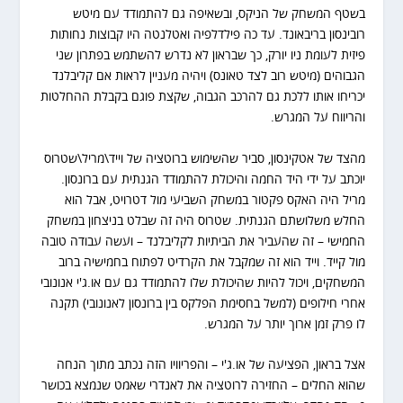
בשטף המשחק של הניקס, ובשאיפה גם להתמודד עם מיטש
רובינסון בריבאונד. עד כה פילדלפיה ואטלנטה היו קבוצות נחותות
פיזית לעומת ניו יורק, כך שבראון לא נדרש להשתמש בפתרון שני
הגבוהים (מיטש רוב לצד טאונס) ויהיה מעניין לראות אם קליבלנד
יכריחו אותו ללכת גם להרכב הגבוה, שקצת פוגם בקבלת ההחלטות
והריווח על המגרש.
מהצד של אטקינסון, סביר שהשימוש ברוטציה של וייד\מריל\שטרוס
יוכתב על ידי היד החמה והיכולת להתמודד הגנתית עם ברונסון.
מריל היה האקס פקטור במשחק השביעי מול דטרויט, אבל הוא
החלש משלושתם הגנתית. שטרוס היה זה שבלט בניצחון במשחק
החמישי – זה שהעביר את הביתיות לקליבלנד – ועשה עבודה טובה
מול קייד. וייד הוא זה שמקבל את הקרדיט לפתוח בחמישיה ברוב
המשחקים, ויכול להיות שהיכולת שלו להתמודד גם עם או.ג'י אנונובי
אחרי חילופים (למשל בחסימת הפלקס בין ברונסון לאנונובי) תקנה
לו פרק זמן ארוך יותר על המגרש.
אצל בראון, הפציעה של או.ג'י – והפריוויו הזה נכתב מתוך הנחה
שהוא החלים – החזירה לרוטציה את לאנדרי שאמט שנמצא בכושר