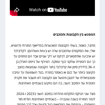
המפגש בין הקבוצות והכוכבים
מדובר, כאמור, בשתי הקבוצות המוכשרות בפלייאוף המזרחי (להוציא,
אולי, את הסיקסרס שלכוכבים שלה יש בעיות משלהם). לקליבלנד
יש ארבעה אולסטארים, לניקס יש 'רק' שניים אבל הם מחפים על
כך עם רוטציית שחקני כנף עמוקה. הצירוף של גיימס הארדן בן
ה-36 בדדליין סימן את קליבלנד בתור הקבוצה שנמצאת במצב
הקיצוני ביותר של 'בום או באסט' במזרח. בצל השמועות על עזיבה
פוטנציאלית של דונובן מיטשל אם הקבוצה לא תשבור את תקרת
הזכוכית של הסיבוב השני, בה הם נתקעו בשנתיים האחרונות.
מצד שני הניקס התקדמו מהדחה בסיבוב השני ב2023 ו-2024
לגמר המזרח בשנה שעברה – בשנתיים האחרונות הודחו מול
הפייסרס – והתחילו את הפלייאוף בצל ידיעות שכל דבר מתחת