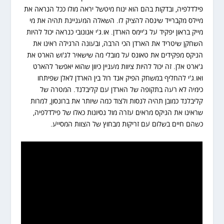
פילדלפיה, ובדקות בהם הוא ינוח מיטשל יראה מולו ככל הנראה את
מיילס מקברייד שינסה להציק לו. השאלה המעניינת תהיה את מי
מייק בראון יפקיד על ג'יימס הארדן. או.ג'י אנונובי כנראה יכול להיות
השחקן שיטריד את הארדן הכי הרבה, ובעונה הרגילה ראינו את
הניקס מפקידים את טאונס על מובלי מה שישאיר לג'וש הארט את
ג'ארט אלן. זה יכול להיות ציוות מעניין כיוון שהוא יאפשר להארט
ואו.ג'י להחליף במשחק הפיק אנד רול בין הארדן לאלן שפיתחו
כימיה לא רעה בתקופה של הארדן עם קליבלנד. המטרה של
קליבלנד כמובן תהיה לנסות ולצוד כמה שיותר את ברונסון, למרות
שראינו את הניקס מראים עזרה מול נסיונות כאלו של פילדלפיה,
כשהם חיים בשלום עם זריקות מבחוץ של הצוות המסייע.