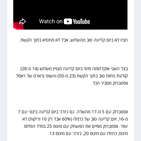
רוביו לא ביום קליעה טוב מהשלוש, אבל לא מחטיא בתוך הקשת.
בצד השני אוקלהומה סיטי ביום קליעה מצויין משלוש (14 מ-28)
קולעת פחות טוב בתוך הקשת (23 מ-50) והשוט צ'ארט של ראסל
ווסטברוק מסביר הכל
ווסטברוק עם 5 מ-17 מהשדה. גם ג'ורג' ביום קליעה בינוני עם 7
מ-16, ויום קליעה טוב של כרמלו (60% אבל רק 10 זריקות) לא
עוזר. ווסטברוק מסיים את המשחק עם מינוס 25 במדד הפלוס
מינוס, כרמלו עם מינוס 20, ג'ורג' עם מינוס 13.