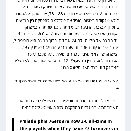
קולעים רק 10 מ-18, ובמקום שיהיו ביתרון דו ספרתי, הם לא ידעו
לברוח. ברבע השלישי פילי ממשיכה את המשחק המפוזר. 1:40
לסיום הרבע השלישי מיאמי מובילה 83 – 73, אבל ארסן אילאיסובה
קולע 6 נקודות רצופות ומוריד את פילדלפיה להפסקה בין הרבעים
בחסרון 4 בלבד. הרבע הרביעי מתחיל כמו שהתחיל במשחק
הקודם, פילדלפיה רצה. היא סוגרת ריצת 14 – 0 ועולה ליתרון 4.
עד הריצה של פילי היו לה 24 איבודים, בתוך הריצה היא הוסיפה 2,
אבל ב-10 הדקות האחרונות של הרבע הרביעי היא מנקה את
המשחק שלה ולא מאבדת כדורים. מיאמי נתקעת בהתקפה
העומדת ולמעט דויין וייד שקולע 12 ברבע, אף אחד אחר לא מצליח
ליצר נקודות. בצד השני סימונס מצוין
https://twitter.com/sixers/status/98780081395432244
4
רדיק מקבל יותר מדי מבטים חופשיים, וגם כשפילדלפיה מחטיאה,
היא לוקחת 7 ריבאונדים בהתקפה. ככה מיאמי לא יכולה לנצח.
Philadelphia 76ers are now 2-0 all-time in
the playoffs when they have 27 turnovers in