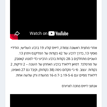
אחרי מחצית ראשונה צמודה, דייויס קולע 19 ברבע השלישי, הולידיי
מוסיף 13, בדרך לרבע של 42 נקודות של הפליקנס ויתרון 13.
השניים מתחלקים ב-28 נקודות ברבע הרביעי כדי למנוע קאמבק
של פורטלנד. דמיאן לילארד ברבע האחרון של העונה – 2 זריקות, 2
נקודות. עצוב. סי ג'י מקלום ניסה (38 נקודות), וקיבל גם 27 מאמינו,
לילארד מסיים
עם 19-5-6 ב-7 מ-16 מהשדה ורק שלשה אחת.
אנתוני דייויס מחכה לווריורס