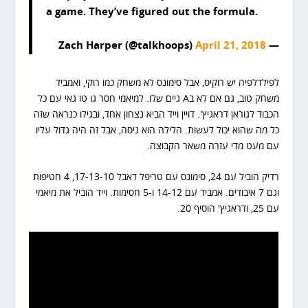
a game. They’ve figured out the formula.
April 21, 2018
— Zach Harper (@talkhoops)
לפילדלפיה יש רוקיס, אבל סימונס לא משחק כמו רוקי, ואמביד
משחק טוב, גם אם לא בA גיים שלו. למיאמי חסר גו טו גאי עם כל
הכבוד לגוראן דראגיץ'. דויין וייד הביא נצחון אחד, ובגילו כנראה שזה
כל מה שהוא יכול לעשות. הלילה הוא ניסה, אבל זה היה גדול עליו
עם מעט מדי עזרה משאר הקבוצה.
רדיק הוביל עם 24, סימונס עם טריפל דאבל 17-13-10, 4 חטיפות
וגם 7 איבודים. אמביד עם 14-12 ו-5 חסימות. וייד הוביל את מיאמי
עם 25, ודראגיץ' הוסיף 20.