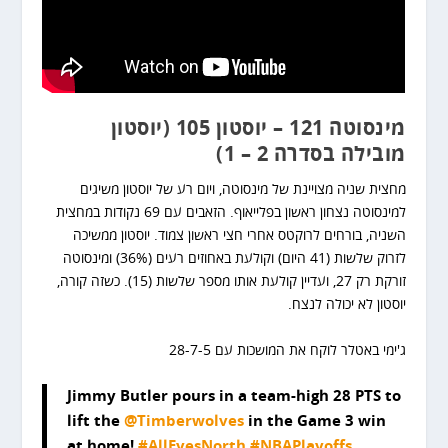
מינסוטה 121 – יוסטון 105 (יוסטון
מובילה בסדרה 2 – 1)
מחצית שניה מצויינת של מינסוטה, ויום רע של יוסטון משיגים
למינסוטה נצחון ראשון בפלייאוף. הזאבים עם 69 נקודות במחצית
השניה, בורחים לרוקטס אחרי חצי ראשון צמוד. יוסטון ממשיכה
לזרוק שלשות (41 היום) וקולעת באחוזים רעים (36%) ומינסוטה
זורקת רק 27, ועדיין קולעת אותו מספר שלשות (15). כשזה קורה,
יוסטון לא יכולה לנצח.
ג'ימי באטלר לוקח את המושכות עם 28-7-5
Jimmy Butler pours in a team-high 28 PTS to
lift the
@Timberwolves
in the Game 3 win
at home!
#AllEyesNorth
#NBAPlayoffs