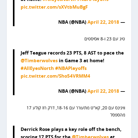
pic.twitter.com/sXVtbMuBgF
April 22, 2018
— NBA (@NBA)
טיג עם 23 ו-8 אסיסטים
Jeff Teague records 23 PTS, 8 AST to pace the
@Timberwolves
in Game 3 at home!
#AllEyesNorth
#NBAPlayoffs
pic.twitter.com/Sho54VRMM4
April 22, 2018
— NBA (@NBA)
וויגינס עם 20, קא"ט מתעורר עם 18-16, דרק רוז קולע 17
מהספסל
Derrick Rose plays a key role off the bench,
scoring 17 PTS for the
@Timberwolves
at