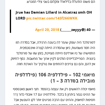
הם פשוט התעללו בלילארד ומקלום בשני צידי המגרש.
Jrue has Damian Lillard in Alcatraz smh OH
LORD
pic.twitter.com/14Sf266WKK
April 20, 2018
— 40 (@zayyy_______)
לפורטלנד היה עומק שעזר לה בעונה הרגילה, אבל בסדרה הזו
היה חסר משמעות, כיוון שהסדרה הייתה קצרה ואינטנסיבית.
החמישיה של ניו אורלינס הייתה מצויינת, בזמן שזו של פורטלנד
בינונית. הטריילבלייזרס הולכים לקיץ ארוך של מחשבות. כסף לחיזוק
אין להם, והם גם צריכים להחתים את נורקיץ' על הארכת חוזה.
מיאמי 102 – פילדלפיה 106 (פילדלפיה
מובילה בסדרה 3 – 1)
מיאמי יכולה להאשים רק את עצמה בהפסד. חצי ראשון פאנטסטי
של ההיט נגמר ביתרון 5 בלבד. פילדלפיה עם 17 איבודי כדור (11
חטיפות למיאמי), וההיט עם הרבה מגיעים יותר לקו העונשין אבל