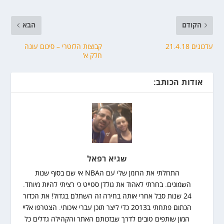
הקודם
הבא
עדכונים 21.4.18
קבוצות הלוטרי – סיכום עונה
חלק א'
אודות הכותב:
שגיא רפאל
התחלתי את הרומן שלי עם הNBA אי שם בסוף שנות
השמונים. בחרתי לאהוד את גולדן סטייט כי רציתי להיות מיוחד.
24 שנות סבל אחרי אותה בחירה זה השתלם בגדול! את הכדור
הכתום פתחתי ב2013 כדי ליצר תוכן עברי איכותי. הצטרפו אליי
המון שותפים טובים לדרך שבזכותם האתר והקהילה גדלים כל