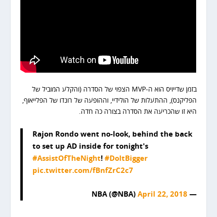
בזמן שדייויס הוא ה-MVP הצפוי של הסדרה (והקלע המוביל של
הפליקנס), ההתעלות של הולידיי, וההופעה של רונדו של הפלייאוף,
היא זו שהכריעה את הסדרה בצורה כה חדה.
Rajon Rondo went no-look, behind the back
to set up AD inside for tonight's
#AssistOfTheNight
!
#DoItBigger
pic.twitter.com/fBnfZrC2c7
April 22, 2018
— NBA (@NBA)