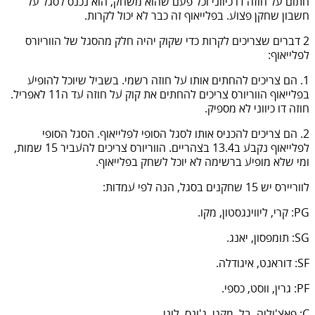
חתום על חוזה דו כיווני וכל פעם שהוא משחק, הוא נכנס לסגל על
חשבון שחקן פצוע. בפלייאוף זה כבר לא יכול לקרות.
2 דברים שצריכים לקרות כדי שקוק יהיה חלק מהסגל של הווריורס
לפלייאוף:
1. הם צריכים להחתים אותו על חוזה רשמי. בשביל שיוכל להופיע
בפלייאוף הווריורס צריכים להחתים את קוק על חוזה עד ה11 לאפריל.
חוזה דו כיווני לא מספיק.
2. הם צריכים להכניס אותו לסגל הסופי לפלייאוף. הסגל הסופי
לפלייאוף נקבע ב13.4 בצהריים. הווריורס צריכים להעביר 15 שמות,
ומי שלא מופיע ברשימה לא יוכל לשחק בפלייאוף.
לווריירס יש 15 שחקנים בסגל, הנה לפי עמדות:
PG: קרי, ליווינגסטון, מקו.
SG: תומפסון, יאנג.
SF: דוראנט, איגודלה.
PF: גרין, ווסט, כספי.
C: פאצ'וליה, בל, מקגי, ג'ונס, לוני.