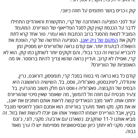
קוק ו-כריס בושר חתומים על חוזה כיווני.
עוד לפני הפציעה האחרונה של קרי, התקשורת והאוהדים התחילו
לדבר על הכנסת קווין קוק לסגל הפלייאוף של הווריורס. המועמד
המוביל לצאת מהסגל ברוב הכתבות הוא עמרי. טור אחד קרא לתת
לקוק את
המקום של ניק יאנג
. הפציעה החדשה של קרי, הופכת את
השאלה לבוערת יותר. אם קודם נראה שלווריורס יש מספיק זמן
להבריא עכשיו זה כבר גבולי, והם זקוקים יותר לשחקן כמו קוק. הוא לא
קרי, ואפילו לא קרוב. ועדיין נראה שהוא צריך להיות ברוסטר. אז מה
האופציות של הווריורס?
קודם כל בוא נראה מי בטוח בסגל: קרי, תומפסון, דוראנט, גרין,
איגודלה, ליווינגסטון, פאצ'וליה, ווסט, בל. השישיה הראשונה היא
הבסיס של הקבוצה. פאצ'וליה ו-ווסט הם חלק חשוב מהגרעין. בל
צעיר מבטיח עם חוזה זול להמשך, מה שאומר שאין סיכוי שהווריורס
יחתכו אותו. לאור מצב הגארדים קשה לראות אותם חותכים את יאנג,
או את מקו. מקו מאוד מוערך בווריורס. הוא אמנם הופך לחופשי מוגבל
בקיץ, אבל הווריירס ישמחו להשאיר אותו אם יוכלו לעשות זאת בזול. זה
מביא אותנו ל-11 שחקנים. נשארנו עם ארבעה: מקגי, לוני, ג'ונס
וכספי. מקגי לא יחתך כיוון שבסיטואציות מסויימות יש לו ערך מאוד
גבוה.