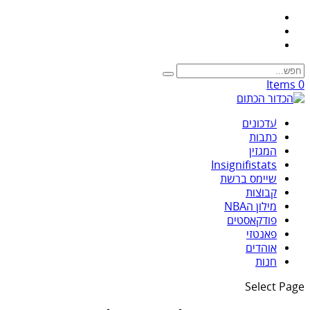
0 Items
עדכונים
כתבות
המגזין
Insignifistats
שיימס ברשת
קבוצות
מילון הNBA
פודקאסטים
פאנטזי
אוהדים
חנות
Select Page