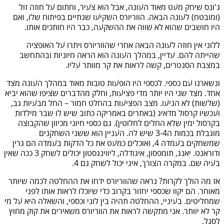
ג'ונס שיחק מעט מאוד העונה, אבל הוא צעיר, וחתום על חוזה זול
(ומובטח) לעונה הבאה. הווריורס השקיעו שנתיים בפיתוח שלו, ואם
היו חושבים שהוא לא שווה את ההשקעה, כבר היו חותכים אותו.
ללוני אין חוזה לעונה הבאה אחרי שהווריורס ויתרו על האופציה
שהייתה להם. עדיין, במהלך העונה הוא הראה חיוניות ובהתחשב
במצבת הסנטרים, קשה לראות את קר מוותר עליו.
ונשארנו עם כספי. לכספי היו הופעות טובות מאוד במהלך העונה מצד
אחד. מצד שני היו יותר מדי פציעות, וחלק מהדברים שציפו שהוא יביא
(שלשות) לא הגיעו. מצב הפציעות בהחלט חמור – החל מבעיות גב,
ועכשיו קרסול מדאיג (באתרים באמריקה כתוב שיש לו שבר מילדות
בקרסול ימין שלא החלים לחלוטין). גם כספי חיוני מכיוון שהקבוצה
מוגבלת בכמות ה3-4 שיש לה. העניין הוא ששני השחקנים
שמשחקים בעמדה 4, ואוכלים כמעט את כל הדקות בעמדה הם גרין
ודוראנט. יאנג, תומפסון, איגודלה, ליווינגסטון יכולים לשחק 3 ככה שאין
בעיה שם. במקרה הצורך, איגי יכול לשחק גם 4.
אז מה הולך לקרות? נראה שהווריורס ידחו את ההחלטה לכמה שיותר
מאוחר. הם יקוו שכספי יחזור בקרוב כדי שיוכלו לראות אותו לפני
שמחליטים. בעיניי, ההחלטה תהיה בין לוני וכספי, והשאלה היא על מי
קר לא יוותר. אני מתקשה לראות את הווריורס משאירים את קוק מחוץ
לסגל.