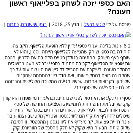
האם כספי יזכה לשחק בפלייאוף ראשון
העונה?
פורסם על ידי
שגיא רפאל
|
מרץ 25, 2018
|
בזמן שישנתם
,
כתבות
|
ב-8 עונות בליגה, עמרי כספי עדיין ללא הופעת פלייאוף. הקבוצה
היחידה בה כספי שיחק שהגיעה לפלייאוף הייתה יוסטון, והוא לא
שותף באף משחק. החתימה בגולדן סטייט הלהיבה את הדמיון והפכה
את אופציית הפלייאוף לקרובה מתמיד. כספי עבר לא מעט מכשולים
במהלך העונה, בעיקרם את הטרייד דד ליין שם היו שמועות על כך
שהקבוצה רוצה להחליף אותו, ואת הדד ליין להחתמת שחקנים
ששיחקו בקבוצות אחרות. עכשיו מגיעה המשוכה השלישית והגבוהה
מכולם – הפציעה של סטף קרי.
סטף קרי נקע את הקרסול לפני שבועיים, ובהיעדרו מי שפרח הוא קווין
קוק, שקיבל את המפתחות לחמישיה. הפציעה החדשה של סטף
הופכת אותו לגבולי לפלייאוף. הגארדים היחידים בסגל של הווריורס
שיכולים להחליף את קרי הם ליווינגסטון ופטריק מקו, שבעצמו עובר
עונה רוויית פציעות. קר מעדיף את ליווינגסטון מהספסל. זו הסיבה
שקוק פותח. הבעיה היא שקוק לא חלק מהסגל של הווריורס. קוק