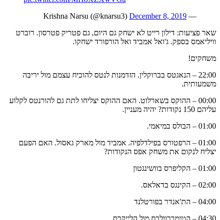
December 8, 2019
— Krishna Narsu (@knarsu3)
שאר פציעות: דילון רייט לא ישחק גם היום, גם פטריק פטרסון. רוברט
וויליאמס בספק. ג'ואל אמביד ואל הורפורד ישחקו.
משחקים!
22:00 – הנאגטס בברוקלין. הזדמנות לנטס להוכיח עצמם מול יריבה
משמעותית.
00:00 – ההוקס בשארלוט. האם ההוקס יצליחו לתת גם להורנטס לקלוע
עליהם 150 נקודות? יהיה מעניין.
01:00 – הבולס במיאמי.
01:00 – הרפטורס בפילדלפיה. אמביד מול מארק גאסול. האם הפעם
יצליח לנקום את משחק אפס הנקודות?
01:00 – הקליפרס בוושינגטון
02:00 – הקינגס בדאלאס.
04:00 – הת'אנדר בפורטלנד
04:30 – הטימברוולבס מול הלייקרס.