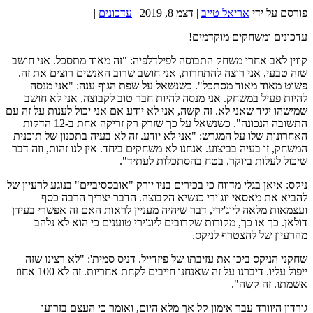
פורסם על ידי
אריאל טייב
|
דצמ 8, 2019
|
עדכונים
|
עדכונים ומשחקים מוקדמים!
קווין לאב אחרי משחק התבוסה לפילדלפיה: "זה מאוד מתסכל. אני חושב
שזה טבעי, אני רוצה להתחרות, אני חושב שרוב האנשים רוצים את זה.
פשוט מאוד מאוד מסתכל". כשנשאל על שפת הגוף ענה: "אני מנסה
להיות פעיל במשחק. אני מנסה להיות חבר טוב לקבוצה, אני לא חושב
שמישהו יגיד שאני לא. זה קשה, אני לא יודע אם אני יכול לענות על זה עם
התשובה הנכונה". כשנשאל על כך שזרק רק זריקה אחת ב-12 הדקות
האחרונות שלו על המגרש: "אני לא יודע. זה לא בעיה בתכנון של תוכנית
המשחק, זו בעיה בביצוע. אנחנו לא משחקים ביחד. אין לנו זהות, וזה דבר
שיכול לעלות ביוקר, בטח בהסתכלות לעתיד".
ניקס: איאן בגלי מדווח כי בכירים בניו יורק "אובססיביים" בנוגע לרעיון של
להביא את מאסאי יוג'ירי כנשיא הקבוצה. הדבר יצריך הרבה כסף
ועצמאות מלאה ליוג'ירי, דבר שיהיה מעניין לראות האם זה אפשרי בעידן
דולאן. כך או כך, מקורות שקרובים ליוג'ירי טוענים כי הוא לא נלהב
מהרעיון של להצטרף לניקס.
שחקני הניקס ביכו את עזיבתו של פיזדייל. דניס סמית': "לא רצינו שזה
ייפול עליו. דיברנו על זה שאנחנו חייבים לקחת אחריות. זה לא 100 אחוז
אשמתו. זה קשה".
גורדון היוורד עבר אימון קל אך מלא היום, ואומר כי העצם בזרועו