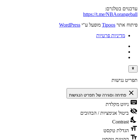
עדכנוים בטלגרם:
https://t.me/NBAorangeball
פיתוח אתר
Tipoos
מופעל ע"י
WordPress
מדיניות פרטיות
תפריט נגישות
close
פתיחה וסגירה של תפריט הנגישות
keyboard
ניווט מקלדת
visibility_off
ביטול אנימציות / הבהובים
nights_stay
Contrast
format_size
הגדלת טקסט
text_fields
הקטנת טקסט