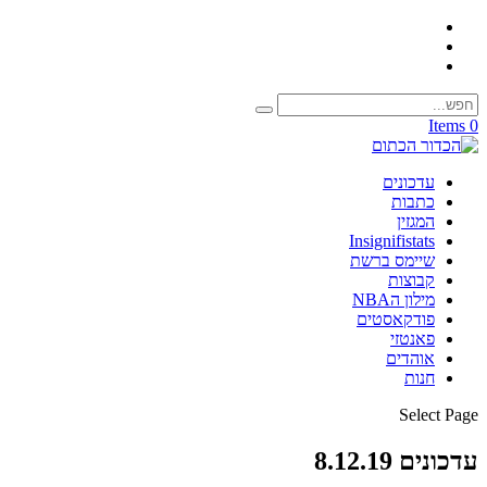
0 Items
עדכונים
כתבות
המגזין
Insignifistats
שיימס ברשת
קבוצות
מילון הNBA
פודקאסטים
פאנטזי
אוהדים
חנות
Select Page
עדכונים 8.12.19