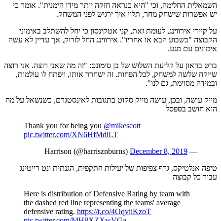
השמאלית החלימה, וכי "היא כנראה חזקה יותר מידו הימנית". אומר כי
יש אפשרות שישחק מחר, תלוי איך ירגיש לפני המשחק.
על קיירי אירווינג, לעומת זאת, קני אטקינסון כי יחל להשתלב באימוני
הקבוצה "בשבוע הבא או אחריו". אירווינג החל לזרוק, אך עדיין לא עשה
אימונים עם מגע.
ברט בראון על קליעת השלוש של בן סימונס: "זה מה שאני רוצה. אני רוצה
שייקח שלשה למשחק, לכל הפחות. זה ישחרר אותו, ויפתח לו עולמות,
ובמידה מסוימת, גם לנו".
מייק עושה, ובכן, עושה מייק סקוט בתגובות לאינסטגרם, כשנשאל על מה
הוא חושב בספסל
Thank you for being you
@mikescott
pic.twitter.com/XN6HfMdiLT
December 8, 2019
— Harrison (@harrisznburns)
טיפה אנלטיקס, גרף צפיפות של יעילות התקפית, הגנתית ונט רייטינג
עבור כל קבוצה
Here is distribution of Defensive Rating by team with
the dashed red line representing the teams' average
defensive rating.
https://t.co/4OqviiKzoT
pic.twitter.com/MH8XZXwVGa