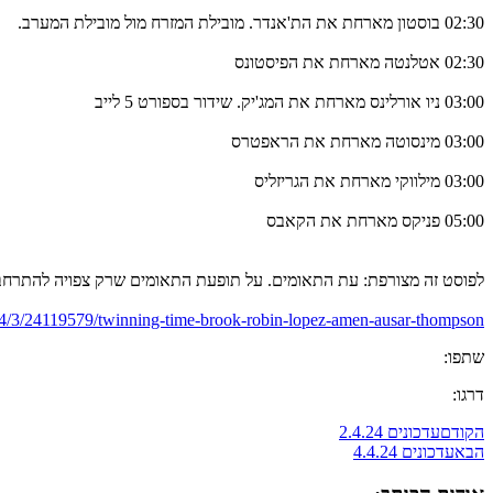
02:30 בוסטון מארחת את הת'אנדר. מובילת המזרח מול מובילת המערב.
02:30 אטלנטה מארחת את הפיסטונס
03:00 ניו אורלינס מארחת את המג'יק. שידור בספורט 5 לייב
03:00 מינסוטה מארחת את הראפטרס
03:00 מילווקי מארחת את הגריזליס
05:00 פניקס מארחת את הקאבס
לפוסט זה מצורפת: עת התאומים. על תופעת התאומים שרק צפויה להתרחב ב
/4/3/24119579/twinning-time-brook-robin-lopez-amen-ausar-thompson
שתפו:
דרגו:
הקודם
עדכונים 2.4.24
הבא
עדכונים 4.4.24