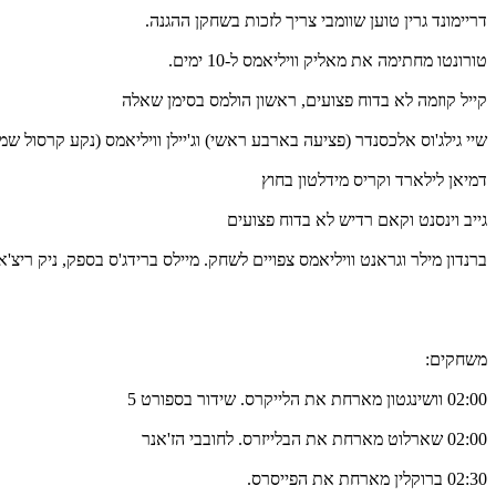
דריימונד גרין טוען שוומבי צריך לזכות בשחקן ההגנה.
טורונטו מחתימה את מאליק וויליאמס ל-10 ימים.
קייל קוזמה לא בדוח פצועים, ראשון הולמס בסימן שאלה
שיי גילג'וס אלכסנדר (פציעה בארבע ראשי) וג'יילן וויליאמס (נקע קרסול ש
דמיאן לילארד וקריס מידלטון בחוץ
גייב וינסנט וקאם רדיש לא בדוח פצועים
ברנדון מילר וגראנט וויליאמס צפויים לשחק. מיילס ברידג'ס בספק, ניק ריצ'
משחקים:
02:00 וושינגטון מארחת את הלייקרס. שידור בספורט 5
02:00 שארלוט מארחת את הבלייזרס. לחובבי הז'אנר
02:30 ברוקלין מארחת את הפייסרס.