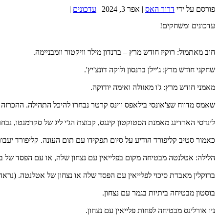
פורסם על ידי
דרור האס
|
אפר 3, 2024
|
עדכונים
|
עדכונים ומשחקים!
חוב מאתמול: רוקיז חודש מרץ – ברנדון מילר וויקטור וומבניימה.
שחקני חודש מרץ: ג'יילן ברנסון ולוקה דונצ'יץ'.
מאמני חודש מרץ: ג'ו מאזולה ואימה יודוקה.
שאמס מדווח שצ'אונסי בילאפס ווינס קרטר נבחרו להיכל התהילה. ההכרז
לינדסי הארדינג מאמנת הסטוקטון קינגס, קבוצת הג'י ליג של סקרמנטו, נבחר
כאמור סטיב קליפורד הודיע על סיום תפקידו עם תום העונה. קליפורד יעבו
הלילה: אטלנטה מבטיחה מקום בפלייאין עם נצחון שלה, או עם הפסד של בר
ברוקלין מאבדת סיכוי לפלייאין עם הפסד שלה או נצחון של אטלנטה. (נרא
בוסטון מבטיחה ביתיות בגמר עם נצחון.
ניו אורלינס מבטיחה לפחות פלייאין עם נצחון.