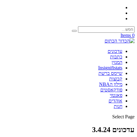
0 Items
עדכונים
כתבות
המגזין
Insignifistats
שיימס ברשת
קבוצות
מילון הNBA
פודקאסטים
פאנטזי
אוהדים
חנות
Select Page
עדכונים 3.4.24