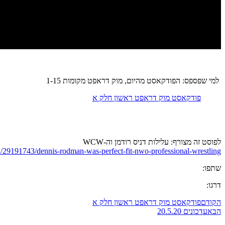
למי שפספס: הפודקאסט מהיום, מוק דראפט מקומות 1-15
פודקאסט מוק דראפט ראשון חלק א
לפוסט זה מצורף: עלילות דניס רודמן וה-WCW
/29191743/dennis-rodman-was-perfect-fit-nwo-professional-wrestling
שתפו:
דרגו:
הקודם
פודקאסט מוק דראפט ראשון חלק א
הבא
עדכונים 20.5.20