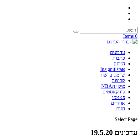
0 Items
עדכונים
כתבות
המגזין
Insignifistats
שיימס ברשת
קבוצות
מילון הNBA
פודקאסטים
פאנטזי
אוהדים
חנות
Select Page
עדכונים 19.5.20