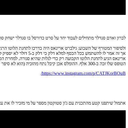
לברון ואדם סנדלר מתחילים לעבוד יחד על סרט כדורסל בו סנדלר ישחק סו
אך זה אמר לו להשתמש בכל הכסף למלא דלק כי דלק ב-5 דולר לא יספיק לו, ובמקום זה שיתן לו חלק מהכסף שיזכה בלוטו.
ארינאס הגיע לתחנת הלוטו הקבועה רק כדי לגלות שהיא סגורה. למחרת ה
הטופס שלו זכה ב-300 אלף. ההומלס אכן קיבל נתח מהזכיה (הוא לא סיפר כמה)
https://www.instagram.com/p/CATJKorBOuB/
אתמול שיתפנו קטע מהתכנית עם ג'ון סטוקטון מספר על מי מזכיר לו את עצ