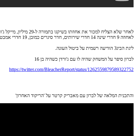
לאחר שלא הצליח למכור את אחוזתו בשיקגו בתמורה ל-29 מיליון, מייקל ג'ורדן חותף בחצי את המחיר וכרגע היא מוצעת למכירה ב-14.855 מיליון. (אגב לא ברור אם מכוון אבל 5+5+8+4+1=23)
לאחוזה 9 חדרי שינה 14 חדרי שירותים, חדר סיגרים כמובן, 19 חדרי אמבטיה, מגרש טניס, בריכת שחייה וכמובן: אולם כדורסל.
ליגת הביג3 הודיעה רשמית על ביטול העונה.
לברון סיפר על המשחק שהיה לו עם ג'ורדן כשהיה בן 16
https://twitter.com/BleacherReport/status/1262559879589322752
והתכנית המלאה של לברון עם מאבריק קרטר על 'הריקוד האחרון'