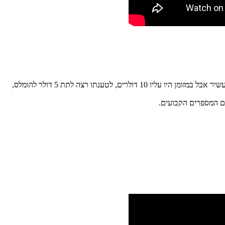
ולסיפור המטורף של השבוע: גילברט ארינאס היה בדרכו לתחנת הלוטו הרגילה לקנות כרטיסי לוטו, בדרך עצר בתחנת דלק ופגש הומלס. ארינאס אמנם עשיר אבל במזומן היו עליו 10 דולרים, לטענתו רצה לתת 5 דולר להומלס,
ם המספרים הקבועים.