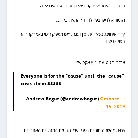
טי ג'יי וורן אמר שפניקס פישלו בטרייד עם אינדיאנה.
ויקטור אולדיפו צפוי לחזור להתאמן בקרוב.
קיירי אירווינג נשאל על סין וענה: "יש מספיק דיכוי באמריקה" וזה
הפוקוס שלו.
אנדרו בוגוט עם ציוץ אקטואלי
Everyone is for the “cause” until the “cause”
costs them $$$$$…….
October
— Andrew Bogut (@andrewbogut)
15, 2019
34% מהשדה
חוזרים בפרק שמנתח את המהלכים האחרונים