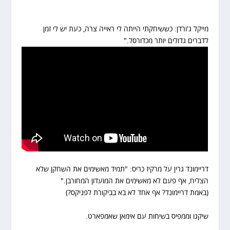
מייקל ג'ורדן: כששיחקתי הייתה לי ראייה צרה, כעת יש לי זמן
לדברים גדולים יותר מכדורסל."
דריימונד גרין על מרקיז כריס: "תמיד מאשימים את השחקן שלא
הצליח, אף פעם לא מאשימים את המועדון המחורבן."
(באמת דריימונד? אף אחד לא בא בביקורת לפניקס?)
שיקגו וממפיס בשיחות עם אימאן שאמפארט.