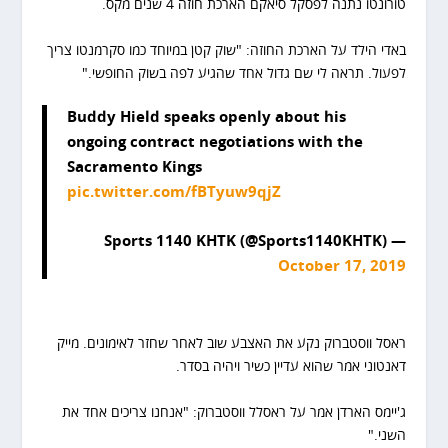
טורונטו נתנה לפסקל סיאקם הארכת חוזה 4 שנים מקס.
באדי הילד על הארכת החוזה: "שוק קטן במיוחד כמו סקרמנטו צריך
לפעול. תראה לי שם גדול אחד שהגיע לפה בשוק החופשי."
Buddy Hield speaks openly about his
ongoing contract negotiations with the
Sacramento Kings
pic.twitter.com/fBTyuw9qjZ
— Sports 1140 KHTK (@Sports1140KHTK)
October 17, 2019
ראסל ווסטברוק נקע את האצבע שוב לאחר שחזר לאימונים. מייק
דאנטוני אמר שהוא עדיין כשיר ויהיה בסדר.
ג'יימס הארדן אמר על ראסלל ווסטברוק: "אנחנו צריכים אחד את
השני."