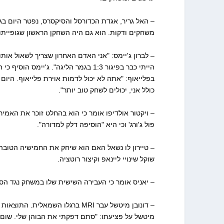
משחקים ודקות. הוא גם היה השחקן הראשון שגופייתו
הייתי כבר בפיגור 1:3 בגמר הליגה".
בפלייאוף: "אתה לא יכול לדמות אוירת פלייאוף. היום
כולל אני, יכולים לשחק טוב יותר".
– ויקטור אולדיפו אומר כי הוא בהחלט זוכר את האמיר
פול ג'ורג' וכי היא "הוסיפה דלק למדורה".
– טיירון לו נשאל האם הוא שיחק את החמישיה הטובה ב
שוקל שינויי ליינאפ וקיצור רוטציה.
– יאניס אומר כי העבירה השישית שלו במשחק נגד הס
– דונובן מיטשל עבר MRI ברגלו ה
מיטשל על פציעתו: "סתם דפקתי את הבוהן שלי. שום ד