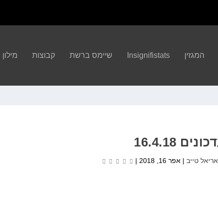
המגזין
Insignifistats
שיימס ברשת
קבוצות
מילון הBA
ונים 16.4.18
ריאל טייב
|
אפר 16, 2018
|