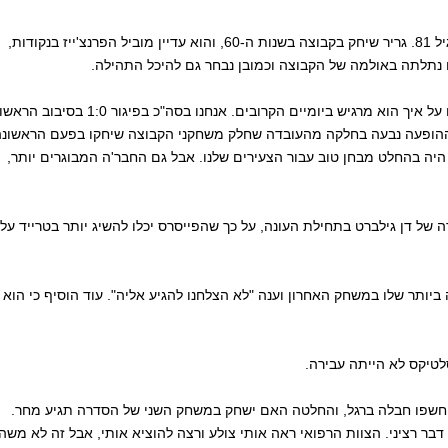
– האל גריר, אגדת הכדורסל והסיקסרס, נפטר היום בגיל 81. גריר שיחק בקבוצה בשנות ה-60, והוא עדיין מוביל הפרנצ'ייז בנקודות,
 נתלתה באולמה של הקבוצה וכמובן נבחר גם להיכל התהילה.
– לברון ג'יימס: "אני האדם האחרון שצריך לשאול אותו על איך הוא מרגיש ביומיים הקרובים. אנחנו בסה"כ בפיגור 1:0 בסי
 ג'יימס הוסיף כי ההופעה נבעה בחלקה מהעובדה שחלק משחקני הקבוצה שיחקו בפעם הראשונ
 היה בהחלט מבחן טוב עבור הצעירים שלנו. אבל גם החבר'ה המבוגרים יותר,
ה של דן גילברט בתחילת העונה, על כך שהפייסרס יכלו להשיג יותר בטרייד על
יותר שלו במשחק האחרון וענה "לא הצלחנו להגיע אליה". עוד הוסיף כי הוא
לטיקס לא הייתה עבירה.
שמאלית. התוצאות חשפו חבלה ברגל, והחלטה האם ישחק במשחק השני של הסדרה תגיע מחר.
בר רציני. הצוות הרפואי ראה אותי צולע ורצה להוציא אותי, אבל זה לא משהו