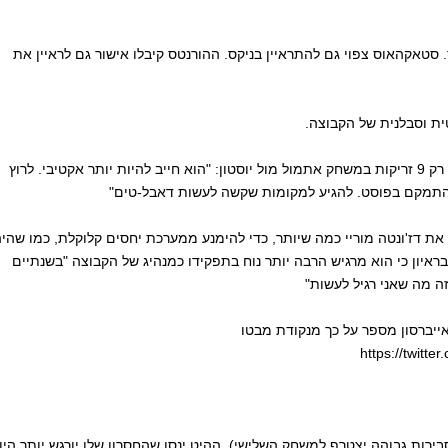
. סטאקהאוס צפוי גם להתראיין בניקס. ההורנטס קיבלו אישור גם לראיין את
טית וסבלנית של הקבוצה.
– טום ת'יבאודו על העובדה שקארל-אנתוני טאונס זרק רק 9 זריקות במשחק אתמול מול יוסטון: "הוא חייב להיות יותר אקטיבי. לרוץ
 להתמקם בפוסט. להגיע למקומות שקשה לעשות דאבל-טים"
ן את דז'ונטה מוריי כמה שיותר, כדי להימנע ממערכת יחסים קלוקלת, כמו שהי
בראיון כי הוא מרגיש הרבה יותר נוח בתפקידו כמנהיג של הקבוצה "בשנתיים
זה מה שאני רגיל לעשות"
 אלן אייברסון מספר על כך מנקודת מבטו
https://twit