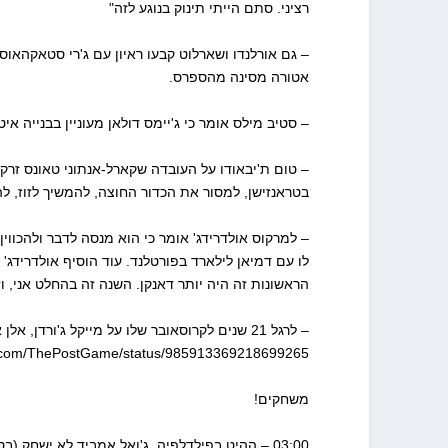
רציני. סתם הייתי תינוק בנוגע לזה"
– גם אורלנדו ושארלוט קבעו ראיון עם ג'רי סטאקהאוס
אטורה מסינה מהספרס.
– סטיב מילס אומר כי ג'יימס דולאן מעוניין בבנייה אי
בטראנזישן, למסור את הכדור החוצה, להמשיך לזוז,
– למרקוס אולדרידג' אומר כי הוא מנסה לדבר ולהכווי
לו עם דמיאן לילארד בפורטלנד. עוד הוסיף אולדרידג' 
הראשונות זה היה יותר דאנקן. השנה זה בהחלט אני, ו
– לרגל 21 שנים לקרוסאובר שלו על מייקל ג'ורדן,
ter.com/ThePostGame/status/985913369218699265
משחקים!
03:00 – ההיט בפילדלפיה. ג'ואל אמביד לא ישחק (בסבירות גבוהה יצטרף למשחק השלישי), ההיט ינסו שהחסרון שלו יורגש יותר היום.