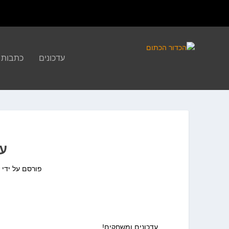
עדכונים
כתבות
עדכ
פורסם על ידי
א
עדכונים ומשחקים!