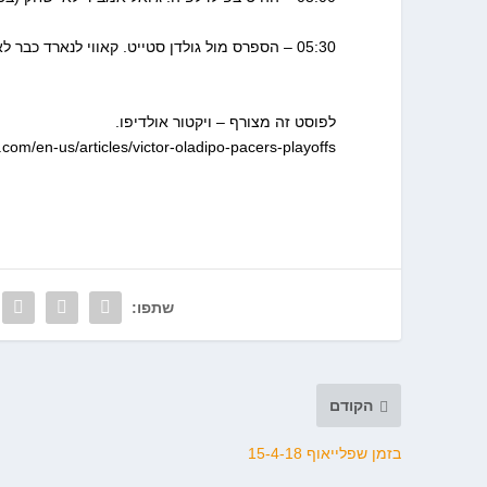
05:30 – הספרס מול גולדן סטייט. קאווי לנארד כבר לא ישוב העונה, נקווה למשהו צמוד יותר מפעם קודמת. שידור בספורט5.
לפוסט זה מצורף – ויקטור אולדיפו.
.com/en-us/articles/victor-oladipo-pacers-playoffs
שתפו:
הקודם
בזמן שפלייאוף 15-4-18