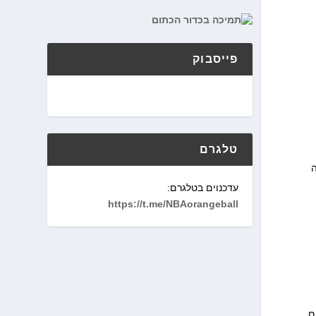
פייסבוק
טלגרם
ה
עדכנוים בטלגרם:
https://t.me/NBAorangeball