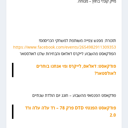
מייק קונלי בחוץ – מנוחה.
תזכורת: מפגש צפייה משותפת למשחקי הכריסמס!
https://www.facebook.com/events/2654982911309353
הפודקאסט מהשבוע לייקרס דאלאס והבחירות שלנו לאולסטאר
פודקאסט: דאלאס, לייקרס ומי אנחנו בוחרים
לאולסטאר?
פודקאסט הפנטאזי מהשבוע – חוגג יום הולדת שנתיים
פודקאסט הפנטזי DTD פרק 78 – רד עלה עלה ורד
2.0