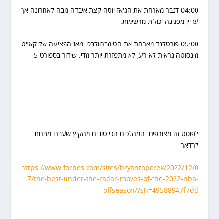
04:00 דנבר מארחת את הג'אז יוטה קצת איבדה גובה לאחרונה אך
עדיין מפגינה יכולות מרשימות.
05:00 פורטלנד מארחת את הטימברוולבס. מאז הפציעה של קא"ט
מינסוטה נראית לא רע, לא מתפזרת יותר מדי. שידור בספורט 5
לפוסט זה מצורפים: המהלכים הכי טובים מהקיץ שעברו מתחת
לרדאר
https://www.forbes.com/sites/bryantoporek/2022/12/0
7/the-best-under-the-radar-moves-of-the-2022-nba-
offseason/?sh=49588947f7dd