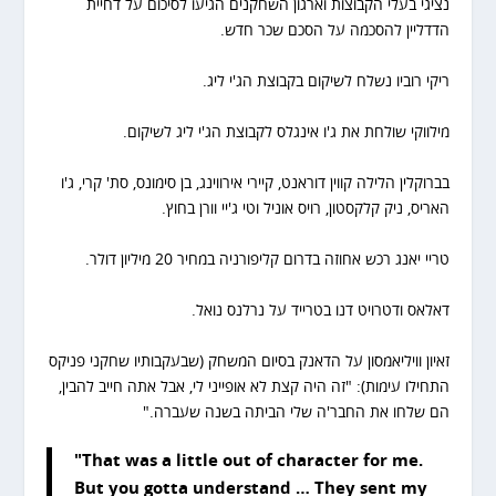
נציגי בעלי הקבוצות וארגון השחקנים הגיעו לסיכום על דחיית
הדדליין להסכמה על הסכם שכר חדש.
ריקי רוביו נשלח לשיקום בקבוצת הג'י ליג.
מילווקי שולחת את ג'ו אינגלס לקבוצת הג'י ליג לשיקום.
בברוקלין הלילה קווין דוראנט, קיירי אירווינג, בן סימונס, סת' קרי, ג'ו
האריס, ניק קלקסטון, רויס אוניל וטי ג'יי וורן בחוץ.
טריי יאנג רכש אחוזה בדרום קליפורניה במחיר 20 מיליון דולר.
דאלאס ודטרויט דנו בטרייד על נרלנס נואל.
זאיון וויליאמסון על הדאנק בסיום המשחק (שבעקבותיו שחקני פניקס
התחילו עימות): "זה היה קצת לא אופייני לי, אבל אתה חייב להבין,
הם שלחו את החבר'ה שלי הביתה בשנה שעברה."
"That was a little out of character for me.
But you gotta understand … They sent my