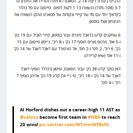
הרביעי בעזרת ריצת 2-18, הסאנס לא ויתרו והורידו את היתרון עד
ל-3 (105-108) כנשארו 1:13 דקות לסיום. טייטום עם סל נהדר
בקלאץ' יחד עם סל של קיירי ונקודות של סמארט מהקו השאירו את
הניצחון אצל בוסטון.
6 שחקנים קלעו בדאבל פיגרס עבור בוסטון, קיירי הוביל עם 19 נק'
ו-5 אס', מרכוס מוריס הוסיף 17 נק' ו-8 ריב', ג'ייסון טייטום עם 15
נק', 6 ריב', 2 חט' ו-2 חס', אל הורפורד עם דאבל דאבל של 14 נק'
ו-11 אס' (שיא קריירה).
דווין בוקר קלע 38 נק' עבור הסאנס, טייסון צ'נדלר הוסיף דאבל
דאבל של 14 נק' ו-18 ריב', טי ג'יי וורן קלע 19 נק' אליהן הוסיף 7
ריב' ו-4 חט'.
Al Horford dishes out a career-high 11 AST as
@celtics
become first team in
#NBA
to reach
20 wins!
pic.twitter.com/WTmmWEBsfG