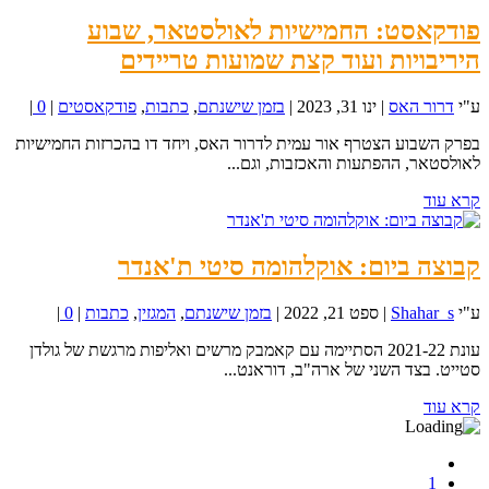
פודקאסט: החמישיות לאולסטאר, שבוע
היריבויות ועוד קצת שמועות טריידים
ע"י
דרור האס
|
ינו 31, 2023
|
בזמן שישנתם
,
כתבות
,
פודקאסטים
|
0
|
בפרק השבוע הצטרף אור עמית לדרור האס, ויחד דו בהכרזות החמישיות
לאולסטאר, ההפתעות והאכזבות, וגם...
קרא עוד
קבוצה ביום: אוקלהומה סיטי ת'אנדר
ע"י
Shahar_s
|
ספט 21, 2022
|
בזמן שישנתם
,
המגזין
,
כתבות
|
0
|
עונת 2021-22 הסתיימה עם קאמבק מרשים ואליפות מרגשת של גולדן
סטייט. בצד השני של ארה"ב, דוראנט...
קרא עוד
1