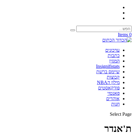
0 Items
עדכונים
כתבות
המגזין
Insignifistats
שיימס ברשת
קבוצות
מילון הNBA
פודקאסטים
פאנטזי
אוהדים
חנות
Select Page
ת'אנדר