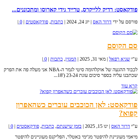
פודקאסט: רדיק ללייקרס, טרייד גידי קארוסו ומתכוננים...
פורסם על ידי
דרור האס
|
יונ 24, 2024
|
כתבות
,
פודקאסטים
|
0
|
סם הקוסם
ע"י
שגיא רפאל
|
מאי 31, 2025
|
המגזין
,
כתבות
|
0
|
לכבוד ההגעה של אוקלהומה סיטי לגמר ה-NBA אני מעלה פה את הפרק
שכתבנו עליה בספר סיכום עונת 23-24 ('18...
קרא עוד
פודקאסט: לאן הכוכבים עוברים כשהאפרון
קפוא?
ע"י
דרור האס
|
ינו 15, 2025
|
בזמן שישנתם
,
כתבות
,
פודקאסטים
|
0
|
מיאמי מעוניינת להיפטר מג'ימי באטלר, הפליקנס מעוניינים להיפטר