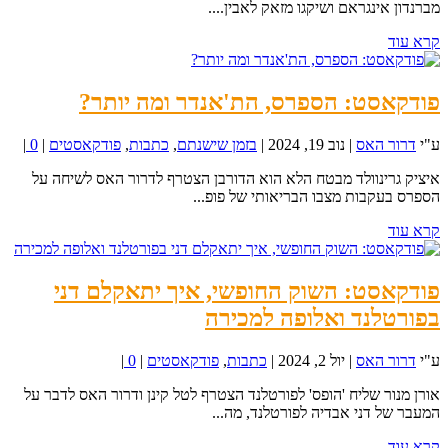
מברנדון אינגראם ושיקגו מזאק לאבין....
קרא עוד
פודקאסט: הספרס, הת'אנדר ומה יותר?
ע"י
דרור האס
|
נוב 19, 2024
|
בזמן שישנתם
,
כתבות
,
פודקאסטים
|
0
|
איציק גרינוולד מבטח הלא הוא הדורבן הצטרף לדרור האס לשיחה על
הספרס בעקבות מצבו הבריאותי של פופ...
קרא עוד
פודקאסט: השוק החופשי, איך יתאקלם דני
בפורטלנד ואלופה למכירה
ע"י
דרור האס
|
יול 2, 2024
|
כתבות
,
פודקאסטים
|
0
|
אורן מנור שליח 'הופס' לפורטלנד הצטרף לטל קינן ודרור האס לדבר על
המעבר של דני אבדיה לפורטלנד, מה...
קרא עוד