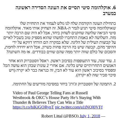
6. אוקלהומה סיטי תסיים את העונה הסדירה ראשונה
במערב
בתחילת העונה הקודמת שלח לנו גולש לעמוד את התחזית שלו
שאוקלהומה סיטי תגיע לגמר ה-NBA. זה הצחיק אותי מאוד. אוקלהומה
סיטי הביאה שלושה שחקנים לשחק ביחד, אבל לא היה שם הרבה יותר
מזה. השלושה לא באמת התחברו למשהו שהוא מספיק טוב בשביל לאיים
על קבוצות העילית של הליגה. שלא במקרה הם הודחו דווקא על ידי
ההיפך מהם, קבוצה שיש בה הרבה פחות כשרון, אבל היא יחידה לוחמת,
והסכום של כולם שווה יותר ממה שהם שווים כבודדים. אז מה השתנה?
1. עוד שנה, עוד התעופפות בסיבוב ראשון. ראסל ווסטברוק הוא אחד
האנשים התחרותיים שיש בליגה. אם אחרי 2 עונות שבהן הוא עושה הכל
ומפסיד בסיבוב ראשון הוא עוד לא הבין, זה כנראה כבר לא יקרה (ויש
סיכוי סביר שזה לא יקרה).
2. התמונה של ווסטברוק וג'ורג' ביחד במסיבה מודיעים על החתימה.
Video of Paul George Telling Fans at Russell
Westbrook & OKC’s House Party He’s Staying With
Thunder & Believes They Can Win a Title
https://t.co/hiKiGORynT
pic.twitter.com/u1iNQI0VFf
July 1, 2018
— Robert Littal (@BSO)