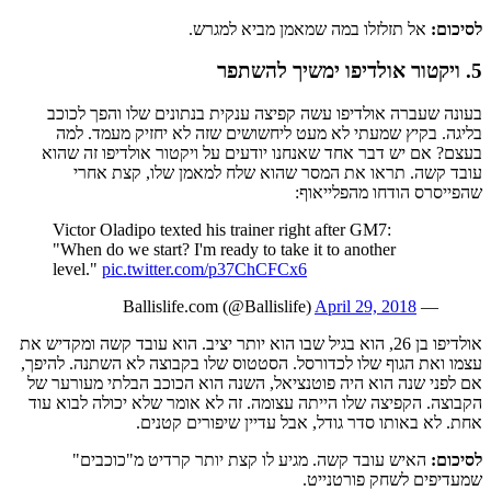
לסיכום:
אל תזלזלו במה שמאמן מביא למגרש.
5. ויקטור אולדיפו ימשיך להשתפר
בעונה שעברה אולדיפו עשה קפיצה ענקית בנתונים שלו והפך לכוכב
בליגה. בקיץ שמעתי לא מעט ליחשושים שזה לא יחזיק מעמד. למה
בעצם? אם יש דבר אחד שאנחנו יודעים על ויקטור אולדיפו זה שהוא
עובד קשה. תראו את המסר שהוא שלח למאמן שלו, קצת אחרי
שהפייסרס הודחו מהפלייאוף:
Victor Oladipo texted his trainer right after GM7:
"When do we start? I'm ready to take it to another
level."
pic.twitter.com/p37ChCFCx6
April 29, 2018
— Ballislife.com (@Ballislife)
אולדיפו בן 26, הוא בגיל שבו הוא יותר יציב. הוא עובד קשה ומקדיש את
עצמו ואת הגוף שלו לכדורסל. הסטטוס שלו בקבוצה לא השתנה. להיפך,
אם לפני שנה הוא היה פוטנציאל, השנה הוא הכוכב הבלתי מעורער של
הקבוצה. הקפיצה שלו הייתה עצומה. זה לא אומר שלא יכולה לבוא עוד
אחת. לא באותו סדר גודל, אבל עדיין שיפורים קטנים.
לסיכום:
האיש עובד קשה. מגיע לו קצת יותר קרדיט מ"כוכבים"
שמעדיפים לשחק פורטנייט.