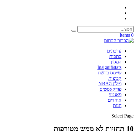
0 Items
עדכונים
כתבות
המגזין
Insignifistats
שיימס ברשת
קבוצות
מילון הNBA
פודקאסטים
פאנטזי
אוהדים
חנות
Select Page
10 תחזיות לא ממש מטורפות