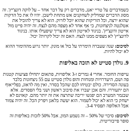
כשמדברים על טריי יאנג, מדברים רק על דבר אחד – על לוקה דונצ'יץ'. זה
מסוג הדברים שמדליק לשחקנים אש מתחת לישבן. יהיו לו את כל הדקות
שהוא ירצה, וכל הזריקות שהוא יוכל לזרוק. הוא לא צריך להוביל את
אטלנטה לניצחונות, כי אף אחד לא מצפה מהם לנצח. זה יהיה פייט מול
אייטון ודונצ'יץ'. בניגוד לאייטון הוא לא צריך שיפעילו אותו. בניגוד
לדונצ'יץ' לא מצפים ממנו לנצח. האם זה יכול לקרות? יכול.
לסיכום:
שנה שעברה הימרתי על בול או מונק. יותר גרוע מההימור ההוא
לא יכול להיות.
9. גולדן סטייט לא תזכה באליפות
עייפות החומר. אחרי 4 גמרים ו-3 אליפויות, פתאום יתחילו פציעות קטנות
פה ושם, היעדרויות ומנוחות והופ גולדן סטייט עם 55 ניצחונות בלבד
בעונה הסדירה. כולם יבטיחו לכם שהכל בסדר, ואין מה לדאוג, בפלייאוף
הם יתעוררו. והם אכן יעברו את סיבוב ראשון ושני בלי הפסדים. אלא
שבגמר המערב הם יפגשו יריבה שתרצה את זה יותר מהם. קאזינס לא
ישחק כי הוא לא יכול לשמור. הוא יעשה בלאגן ויפרק הכל. זה יהיה צמוד
אבל האלופה תפסיד 3-4.
לסיכום:
סיכוי של 50% – זה נשמע המון, אבל 50% לזכות באליפות זה
סופר פייבוריטית.