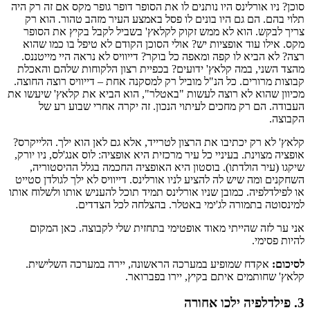
סוכן? ניו אורלינס היו נותנים לו את הסופר דופר גופר מקס אם זה רק היה
תלוי בהם. הם גם היו בונים לו פסל באמצע העיר מזהב טהור. הוא רק
צריך לבקש. הוא לא ממש זקוק לקלאץ' בשביל לקבל בקיץ את הסופר
מקס. אילו עוד אופציות יש? אולי הסוכן הקודם לא טיפל בו כמו שהוא
רצה? לא הביא לו קפה ומאפה כל בוקר? דייוויס לא נראה היי מייטננס.
מהצד השני, במה קלאץ' ידועים? בכפיית רצון הלקוחות שלהם והאכלת
קבוצות מרורים. כל הנ"ל מוביל רק למסקנה אחת – דייוויס רוצה החוצה.
מכיוון שהוא לא רוצה לעשות "באטלר", הוא הביא את קלאץ' שיעשו את
העבודה. הם רק מחכים לעיתוי הנכון. זה יקרה אחרי שבוע רע של
הקבוצה.
קלאץ' לא רק יכתיבו את הרצון לטרייד, אלא גם לאן הוא ילך. הלייקרס?
אופציה מצוינת. בעיניי כל עיר מרכזית היא אופציה: לוס אנג'לס, ניו יורק,
שיקגו (עיר הולדתו). בוסטון היא האופציה החכמה בגלל ההיסטוריה,
השחקנים ומה שיש לה להציע לניו אורלינס. דייוויס לא ילך לגולדן סטייט
או לפילדלפיה. כמובן שניו אורלינס תמיד תוכל להעניש אותו ולשלוח אותו
למינסוטה בתמורה לג'ימי באטלר. בהצלחה לכל הצדדים.
אני ער לזה שהייתי מאוד אופטימי בתחזית שלי לקבוצה. כאן המקום
להיות פסימי.
לסיכום:
אקדח שמופיע במערכה הראשונה, יירה במערכה השלישית.
קלאץ' שחותמים איתם בקיץ, יירו בפברואר.
3. פילדלפיה ילכו אחורה