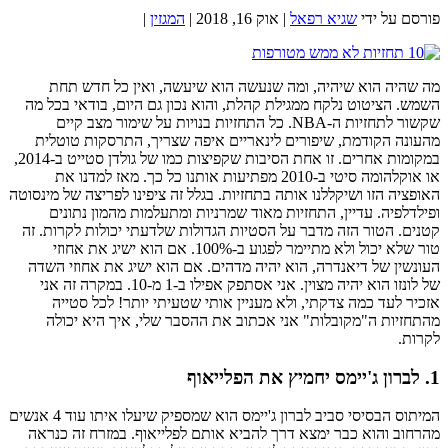
פורסם על ידי
שגיא רפאל
|
אוק 16, 2018
|
המגזין
|
מה שהיה הוא שיהיה, ומה שנעשה הוא שיעשה, ואין כל חדש תחת
השמש. הציטוט נלקח ממגילת קהלת, והוא נכון גם היום, בודאי בכל מה
שקשור לתחזיות ה-NBA. כל התחזיות בנויות על שימור מצב קיים
מהעונה הקודמת, שיפורים לינאריים איפה שצריך, התרסקות טוטלית
במקומות אחרים. זו אחת הסיבות שקפיצות כמו של גולדן סטייט ב-2014,
או אוקלהומה סיטי ב-2010 מפתיעות אותנו כל כך. מאז למדנו את
האופציה הזו ושיקללנו אותה בתחזיות. בגלל זה ציפינו לפריצה של מינסוטה
ופילדלפיה. עדיין, התחזיות מאוד שמרניות ומתעלמות מהמון נתונים
קטנים. הטור הזה מדבר על הסטיות הגדולות שלדעתי יכולות לקרות. זה
טור שלא יכול ולא מתיימר לפגוע ב-100%. אם הוא ישיג את אחוזי
העונשין של דיאנדרה, הוא יהיה מדהים. אם הוא ישיג את אחוזי השדה
של לונזו הוא יהיה מצוין. אני אסתפק אפילו ב-1 מ-10. במקרה זה אני
אזכיר לעד כמה צדקתי, ולא מעניין אותי שטעיתי יותר! לכל סטייה
מהתחזיות ה"מקובלות" אני אכתוב את ההסבר שלי, איך היא יכולה
לקרות.
1. לברון ג'יימס יחמיץ את הפלייאוף
המיתוס הבסיסי סביב לברון ג'יימס הוא שמספיק שיעלו איתו עוד 4 אנשים
מהרחוב והוא כבר ימצא דרך להביא אותם לפלייאוף. במזרח זה כנראה