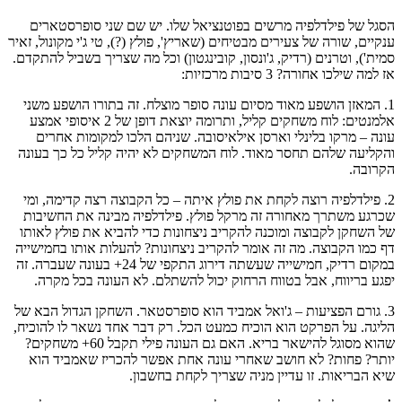
הסגל של פילדלפיה מרשים בפוטנציאל שלו. יש שם שני סופרסטארים
ענקיים, שורה של צעירים מבטיחים (שאריץ', פולץ (?), טי ג'י מקונול, זאיר
סמית'), וטרנים (רדיק, ג'ונסון, קובינגטון) וכל מה שצריך בשביל להתקדם.
אז למה שילכו אחורה? 3 סיבות מרכזיות:
1. המאזן הושפע מאוד מסיום עונה סופר מוצלח. זה בתורו הושפע משני
אלמנטים: לוח משחקים קליל, ותרומה יוצאת דופן של 2 איסופי אמצע
עונה – מרקו בלינלי וארסן אילאיסובה. שניהם הלכו למקומות אחרים
והקליעה שלהם תחסר מאוד. לוח המשחקים לא יהיה קליל כל כך בעונה
הקרובה.
2. פילדלפיה רוצה לקחת את פולץ איתה – כל הקבוצה רצה קדימה, ומי
שכרגע משתרך מאחורה זה מרקל פולץ. פילדלפיה מבינה את החשיבות
של השחקן לקבוצה ומוכנה להקריב ניצחונות כדי להביא את פולץ לאותו
דף כמו הקבוצה. מה זה אומר להקריב ניצחונות? להעלות אותו בחמישייה
במקום רדיק, חמישייה שעשתה דירוג התקפי של 24+ בעונה שעברה. זה
יפגע בריווח, אבל בטווח הרחוק יכול להשתלם. לא העונה בכל מקרה.
3. גורם הפציעות – ג'ואל אמביד הוא סופרסטאר. השחקן הגדול הבא של
הליגה. על הפרקט הוא הוכיח כמעט הכל. רק דבר אחד נשאר לו להוכיח,
שהוא מסוגל להישאר בריא. האם גם העונה פילי תקבל 60+ משחקים?
יותר? פחות? לא חושב שאחרי עונה אחת אפשר להכריז שאמביד הוא
שיא הבריאות. זו עדיין מניה שצריך לקחת בחשבון.