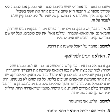
משהו בתמונה הזו אומר לי שיש ביניהם הבנה. אני בספק אם ההבנה היא
שג'ורג' מספר 2. ההבנה היא שהם צריכים אחד את השני בשביל
להתקדם. איך משלבים את המשחק של שניהם? היה להם קיץ שלם
לעבוד על זה.
3. אין כרמלו, יש עומק. כרמלו יותר הפריע מעזר. במקומו הגיע שרודר,
והביאו גם את לואאו-קאברה, ונרלנס נואל. אין שם כוכבים, אבל יש שם
המון שחקנים רעבים שרוצים להצליח.
לסיכום:
מהמר על ראסל שישנה את דרכיו.
7. דאלאס תגיע לפלייאוף
כן, זו כנראה התחזית הכי קלושה ותלושה עד כה. אז למה בעצם שזה
יקרה? למה שקבוצה חלשה כמו דאלאס שצירפה את דונצ'יץ' ודיאנדרה
ג'ורדן בזמן שהלייקרס עם לברון לא יגיעו? כוחו של מאמן. למאבריקס יש
את אחד מחמשת המאמנים הטובים בליגה. כל זמן שהם לא בטנקינג, הוא
יודע להוציא מהקבוצה יותר מסך החלקים שלו. עם מנהל משחק נהדר כמו
דונצ'יץ' כולם אמורים ליהנות. אני אישית מאמין שדיאנדרה תחת קרלייל
יהיה שחקן הגנה טוב יותר.
לסיכום
: קלוש, אני מודע לזה.
8. טריי יאנג יזכה בתואר רוקי העונה