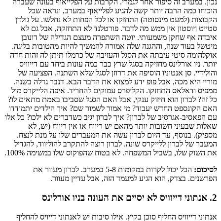
נכון. במערב זה סיפור אחר לגמרי. הקרבות על הפלייאוף בעונה שעברה
הוכיחו כמה הרבה יותר קשה להגיע לפלייאוף במערב, ונראה שכל
הקבוצות (למעט מינסוטה) התחזקו או לכל הפחות לא נחלשו. על גולדן
סטייט ויוסטון אין ממש מה לדבר. פורטלנד לא התחזקה, אבל גם לא
איבדה אף שחקן משמעותי. יוטה השתפרה מעצם הגדילה של דונובן
מיטשל בעוד שנה, וההגנה שלה אמורה להמשיך להיות מהטובות בליגה.
אוקלהומה סיטי עיבתה את הסגל והעזיבה של כרמלו תיתן לה זהות חדה
יותר. ניו אורלינס מחזיקה בסגל שרץ כבר כמה עונות ביחד עם דייוויס
והולידיי. סן אנטוניו הוסיפה את דרוזן לסגל שלא השתנה. הפציעה של
מוריי היא מכה, אבל פופ ידע למצוא את הדבר הבא. דנבר גדלה בשנה.
ממפיס ודאלאס התחזקו. הקליפרס עמוקים להחריד. איפה הלייקרס מול
כל זה? לברון הוא חיזוק ענקי, אבל האם הסגל שסביבו באמת מתאים לו?
האם הקונספט החדש יעבוד? מי אמור לשמור שם? איך הילדים יתמודדו
עם הפאסיב-אגרסיב של לברון? איך לברון יגיב כשדברים לא ילכו? כל אלו
שאלות שבעיני חשובות יותר מהאם יש ריווח או אין ריווח (יש, לא
מספיק). בנוסף, עד היום לברון עשה את המעברים שלו על מנת לנצח.
המעבר של לברון ללייקרס שונה. לברון רוצה להתקרב להוליווד, להגדיל
את השוק שלו, בשביל המשפחה. לא בטוח שהפוקוס שלו במשימה 100%.
לסיכום:
הכל יכול לקרות במקומות 5-8 במערב. לברון מעוור את
הפרשנים. בצדק, הוא הגיע למעמד הזה, אבל עדיין מעוור.
2. אנתוני דייוויס לא יסיים את העונה בניו אורלינס
אנתוני דייוויס החליף סוכן בקיץ. אילו סיבות יש לאנתוני דייויס להחליף