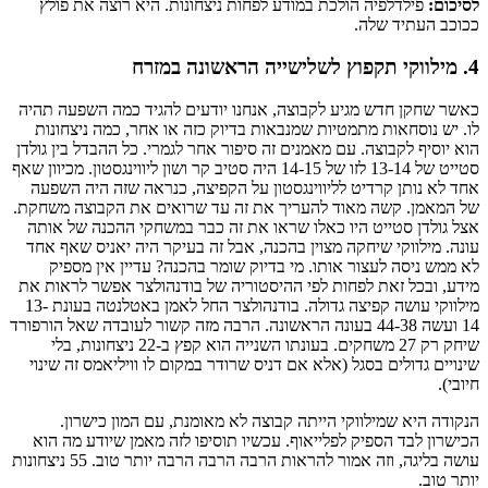
לסיכום:
פילדלפיה הולכת במודע לפחות ניצחונות. היא רוצה את פולץ
ככוכב העתיד שלה.
4. מילווקי תקפוץ לשלישייה הראשונה במזרח
כאשר שחקן חדש מגיע לקבוצה, אנחנו יודעים להגיד כמה השפעה תהיה
לו. יש נוסחאות מתמטיות שמנבאות בדיוק כזה או אחר, כמה ניצחונות
הוא יוסיף לקבוצה. עם מאמנים זה סיפור אחר לגמרי. כל ההבדל בין גולדן
סטייט של 13-14 לזו של 14-15 היה סטיב קר ושון ליווינגסטון. מכיוון שאף
אחד לא נותן קרדיט לליווינגסטון על הקפיצה, כנראה שזה היה השפעה
של המאמן. קשה מאוד להעריך את זה עד שרואים את הקבוצה משחקת.
אצל גולדן סטייט היו כאלו שראו את זה כבר במשחקי ההכנה של אותה
עונה. מילווקי שיחקה מצוין בהכנה, אבל זה בעיקר היה יאניס שאף אחד
לא ממש ניסה לעצור אותו. מי בדיוק שומר בהכנה? עדיין אין מספיק
מידע, ובכל זאת לפחות לפי ההיסטוריה של בודנהולצר אפשר לראות את
מילווקי עושה קפיצה גדולה. בודנהולצר החל לאמן באטלנטה בעונת 13-
14 ועשה 44-38 בעונה הראשונה. הרבה מזה קשור לעובדה שאל הורפורד
שיחק רק 27 משחקים. בעונתו השנייה הוא קפץ ב-22 ניצחונות, בלי
שינויים גדולים בסגל (אלא אם דניס שרודר במקום לו וויליאמס זה שינוי
חיובי).
הנקודה היא שמילווקי הייתה קבוצה לא מאומנת, עם המון כישרון.
הכישרון לבד הספיק לפלייאוף. עכשיו תוסיפו לזה מאמן שיודע מה הוא
עושה בליגה, וזה אמור להראות הרבה הרבה הרבה יותר טוב. 55 ניצחונות
יותר טוב.