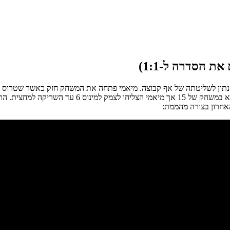
הנאגטס ברבע השני בהובלת שחקני הספסל העלתה את הנאג