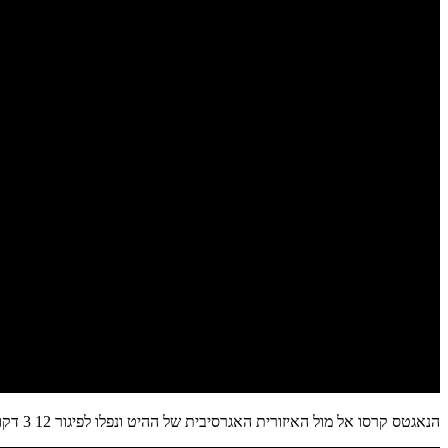
הנאגטס קרסו אל מול האיזורית האגרסיבית של ההיט ונפלו לפיגור 12 3 דקות לסיום המשחק.כאן הגיע התור של הנאגטס לרוץ. מארי התעורר והוביל ריצת 13:4 כולל שתי שלשות אדירות: