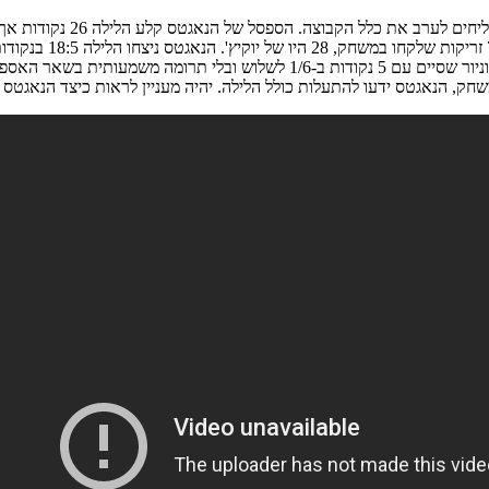
שחק, הנאגטס ידעו להתעלות כולל הלילה. יהיה מעניין לראות כיצד הנאגטס