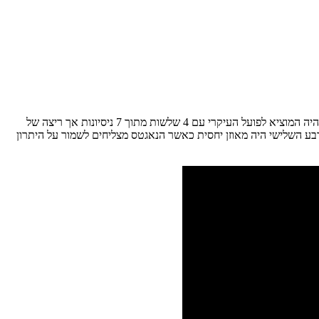
בניגוד למשחק הראשון, המשחק השני היה גדוש בריצות ותהפוכות ולא היה נתון לשליטתה של אף קבוצה. מיאמי פתחה את המשחק חזק כאשר שטרוס היה המוציא לפועל העיקרי עם 4 שלשות מתוך 7 ניסיונות אך ריצה של
טס ליתרון שיא במשחק של 15 אך מיאמי הצליחו לצמק למינוס 6 עד השריקה למחצית. הרבע השלישי היה מאוזן יחסית כאשר הנאגטס מצליחים לשמור על היתרון