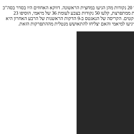
מהצד של דנבר צריכים למצוא פתרונות לאיזורית של מיאמי ולהבין כיצד מצליחים לערב את כלל הקבוצה. הספסל של הנאגטס קלע הלילה 26 נקודות אך 20 נקודות מהן הגיעו במחצית הראשונה. דווקא האחוזים היו בסדר בסה"כ
כאשר הנאגטס מסיימים עם 39% מחוץ לקשת ו-52% מהשדה אך מתוך 75 זריקות שלקחו במשחק, 28 היו של יוקיץ'. הנאגטס ניצחו הלילה 18:5 בנקודות ממתפרצת, קלעו 50 נקודות בצבע לעומת 36 של מיאמי, הוסיפו 23
נקודות כתוצאה מאיבודים ובכל זאת הפסידו. בלט בחולשתו מייקל פורטר ג'וניור שסיים עם 5 נקודות ב-1/6 לשלוש ובלי תרומה משמעותית בשאר האספקטים. הקריסה של הנאגטס ב-9 הדקות הראשנות של הרבע האחרון היא
 יגיעו למיאמי והאם יצליחו להתאושש מנטלית מההתפרקות הזאת.