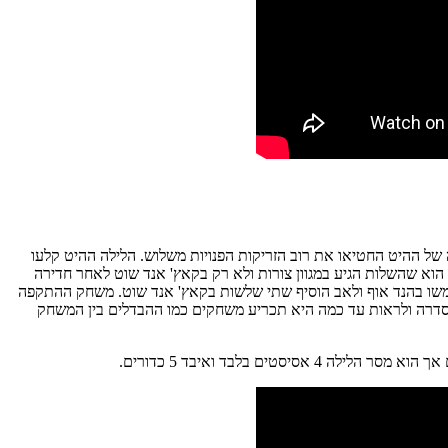
ן בפלייאוף בעיקר בזכות ערב קליעה מוצלח יותר מחוץ לקשת מאשר במשחק הראשון. במשחק 1 שחקני המשנה של ההיט החטיאו את רוב הזריקות הפנויות משלוש. הלילה ההיט קלעו
 שחקנים במיאמי קלעו 2 שלשות לפחות כאשר וינסנט ושטרוס סיימו עם 4 שלשות כל אחד. היופי הוא שהשלות הגיע במגוון צורות ולא רק בקאץ' אנד שוט לאחר חדירה
רובינסון ושטרוס בעיקר השתמשו בהנד אוף ולאב הוסיף שתי שלשות בקאץ' אנד שוט. משחק ההתקפה
הסדרה ולראות עד כמה היא תכריע משחקים כמו ההבדלים בין המשחק