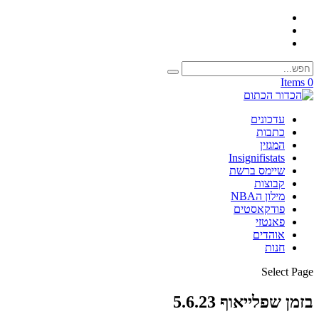
0 Items
עדכונים
כתבות
המגזין
Insignifistats
שיימס ברשת
קבוצות
מילון הNBA
פודקאסטים
פאנטזי
אוהדים
חנות
Select Page
בזמן שפלייאוף 5.6.23