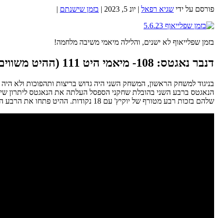
פורסם על ידי
שגיא רפאל
|
יונ 5, 2023
|
בזמן שישנתם
|
בזמן שפלייאוף לא ישנים, והלילה מיאמי משיבה מלחמה!
דנבר נאגטס: 108- מיאמי היט 111 (ההיט משווים את הסדרה ל-1:1)
שלהם בזכות רבע מטורף של יוקיץ' עם 18 נקודות. ההיט פתחו את הרבע האחרון בצורה מהממת: