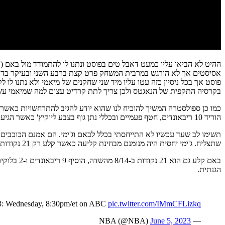
אסיסטים אך לא הורגש במרבית המשחק פרט קצת ברבע השני ובעיקר בדקות 
בקרסיה התקפית של הנאגטס ולכן צריך לתת קרדיט עצום למה שמיאמי עש
הוריד 10 ריבאונדים, חטף פעמיים ובכללי נתן גוף בצבע ליוקיץ' כאשר הגיע לעזור מהצד החלש.
תשימו לב שעד עכשיו לא התייחסתי בכלל לבאם וג'ימי. הם אמנם הכוכבי
שתצליח. ג'ימי יחסית היה מנומנם מבחינת קליעה כאשר קלע רק 21 נקודות ב-7/19 מהשדה אבל מסר 9 אסיסטים, סיפק סלים חושבים במאני טיים ושמר נפלא את גמ'אל מארי.
באם קלע ג
הגנתית.
 Wednesday, 8:30pm/et on ABC
pic.twitter.com/IMmCFLizkq
June 5, 2023
— NBA (@NBA)