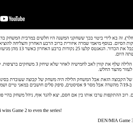
הסיום. בנוסף מיאמי שמרה איזורית ברוב הרבע האחרון והצליחה להוציא 
תה היום.
ם של הקבוצה הזאת אבל המשחק הלילה היה משחק של קבוצה שעובדת בסינרג
ם הוא 21 נקודות ב-8/14 מהשדה, הוסיף 9 ריבאונדים ו-2 בלוקים. רוב ההתקפות ערבו אותו בין אם חסם, יצא 
wins Game 2 to even the series!
DEN/MIA Game 3: