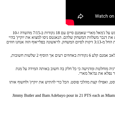
ההיט לא הביאו עליו כמעט דאבל טים בפוסט ונתנו לו להתמודד מול באם (וזלר). זה בא לידי ביטוי בכך ששחקני המשנה היו חלשים במרבית המשחק בדגש על ג'מאל מארי שאמנם סיים עם 18 נקודות ב-7/15 מהשדה ו-10
את דנבר משלוות המשחק שלהם. הנאגטס ניסו למצוא את יוקיץ' בהיי
פוסט אך בכל ניסיון כזה עטו עליו מיד שני שחקנים של מיאמי ולא נתנו לו לקבל את הכדור. הנאגטס קלעו 25 נקודות ברבע האחרון כאשר 13 מהן מגיעות החל מ-3:13 דקות לסיום המשחק. לראשונה בפלייאוף הזה אנחנו חוזים
כמו כן ספולסטרה המשיך להוכיח לנו שהוא יודע להגיב להתרחשויות כאשר הלילה שלף את קווין לאב לחמישיה לאחר שלא שיחק 3 משחקים ברציפות. לאב אמנם קלע 6 נקודות באחוזים רעים אך הוסיף 2 שלשות חשובות,
יה מוחלטת ומדגישה כי כל חלק בה חשוב באותה המידה על מנת
להנד אוף, ניהל משחק בהיי פוסט, ואפילו קצת מהלכי פוסט. הכל כדי להתיש את יוקיץ' ולחשוף אותו
Jimmy Butler and Bam Adebayo pour in 21 PTS each as Miami 