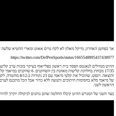
אך בפוזשן האחרון, מייקל מאלון לא לקח טיים אאוט ומארי החטיא שלשה
https://twitter.com/DefPenSports/status/1665548895437438977
והוצאה. וינסט, ש
של מיאמי מלא בחסימות חיתוכים ותנועה ללא כדור אבל הכל מתכנס לערב
הראשון לשני.
בצד השני של המגרש ההיט קיבלו החלטה שהם נותנים לניקולה יוקיץ' להיות סקורר. הסרבי סיים עם 41 נקודות ב-16/28 מהשדה בתוספת 11 ריבאונדים אך