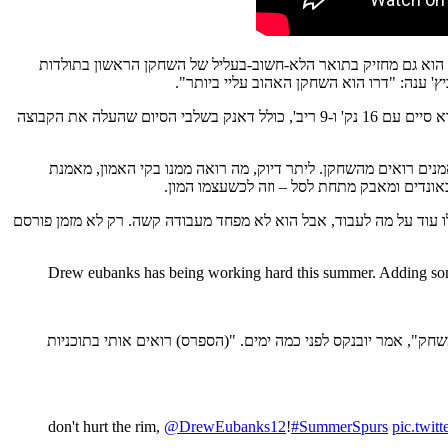
'י-ליג של סן אנטוניו, אוסטין ספרס, שם שיחק כ-25 דק', קלע 16.3 נק' וקטף 7.7 ריבאונדים למשחק. הוא גם מחזיק בתואר הלא-חשוב-בעליל של השחקן הראשון בתולדות
' ענה: "דרו הוא השחקן האהוב עליי ביותר".
כך או כך, למשחקי הקיץ יובנקס בא רעב כדי להוכיח שהוא שווה יותר מהחוזה הדו-צדדי שעליו חתם עם הספרס. הלילה, בהפסד של הקבוצה לפיניקס הוא סיים עם 16 נק' ו-9 ריב', כולל דאנק בשלבי הסיום שהעלה את הקבוצה
ים רואים מהשחקן. ליתר דיוק, מה רואה ממנו בקי האמון, מאמנת
אונדים ומאבק מתחת לסל – וזה לכשעצמו המון.
לו עוד על מה לעבוד, אבל הוא לא מפחד מעבודה קשה. רק לא מזמן פורסם
Drew eubanks has being working hard this summer. Adding so
שחק", אמר יובנקס לפני כמה ימים. "(הספרס) רואים אותי בתוכניות
don't hurt the rim,
@DrewEubanks12
!
#SummerSpurs
pic.twi