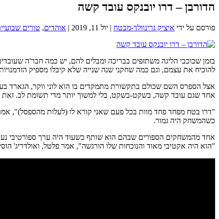
הדורבן – דרו יובנקס עובד קשה
פורסם על ידי
איציק גרינוולד-מבטח
|
יול 11, 2019
|
אוהדים
,
טורים שבועיי
בזמן שכוכבי הליגה משתזפים בבריכה ומבלים להם, יש כמה חבר'ה שעובדים
להוכיח את עצמם, וגם כמה שחקני שנה שנייה שלא קיבלו מספיק הזדמנויות
אחד שגם עובד קשה, בשקט-בשקט, בלי למשוך יותר מדי תשומת לב. זאת אומרת, בלי למש
"דרו בטח מפחד פחד מוות בכל פעם שאני קורא לו (לעלות מהספסל)", אמר
כשהמשחק היה גמור.
"הוא היה אקטיבי מאוד והנוכחות שלו הורגשה", אמר פלטל, ואולדריג' הו