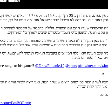
במקביל, יובנקס קיבל דקות משמעותיות בקבוצת הג
ון באותו יום. עד כמה לא חשוב? לכתב ששאל אותו מה דעתו על כך, פופוביץ
, גם כאן הנקודות לא באמת חשובות. חשובה הנוכחות על המגרש ומה המאמנ
וא עושה נכון את הדברים הבסיסיים – חסימות לפיק אנד רול, חסימות לריב
ר שגם העונה הוא יבלה המון ימים בקבוצת הג'י-ליג וימשיך להשתפשף. יש 
ים שאר הסנטרים בליגה:
me range to his game!!
@DrewEubanks12
@spurs
pic.twitter.com/
רק רוצה לשחק הגנה כמו שהם רוצים שנשחק הגנה, ואני רוצה ללמוד עוד את המ
ני הולך לתת הכול".
ם לו.
tter.com/d3mBOEenip