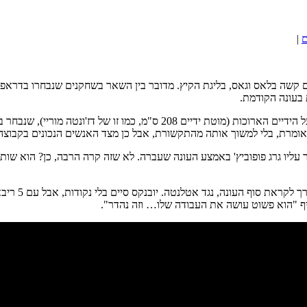
ם
|
 קשה בלאס וגאס, בליגת הקיץ. מדובר בין השאר בשחקנים שנבחרו בדראפט ה
 בעונה הקודמת.
אצל הספרס השם שכולם בתקשורת מתמקדים בו הוא לוני ווקר, הגארד בעל הידיי
וך אותה מהתקשורת, אבל כן מצד האנשים הנכונים בקבוצה. זהו הסנטר הלבן והצנום בן 
 עליו גרג פופוביץ' באמצע העונה שעברה. לא שזה קרה הרבה, כן? הוא שו
אחד מהמשחקי
סיף "הוא פשוט עושה את העבודה שלו… וזה נהדר".