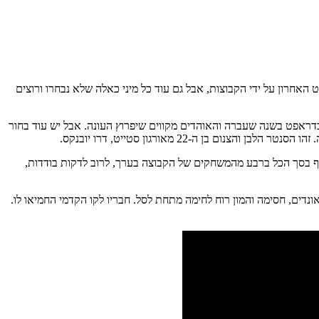
אחרון על ידי הקבוצות, אבל גם עוד כל מיני כאלה שלא נבחרו ורוצים
ם הארוכות (מוטת ידיים 208 ס"מ, כמו זו של דז'ונטה מוריי), שנבחר בדראפט בשנה שעברה והאוהדים מקווים שיפרוץ העונה. אבל יש עוד בחור
ה-22 מאורגון סטייט, דרו יובנקס.
תף בסך הכל ברבע מהמשחקים של הקבוצה בערך, לרוב לדקות בודדות,
ם הספורים שבהם הוא שותף כשעוד היה ערך ספורטיבי נערך לקראת סוף העונה, נגד אטלנטה. יובנקס סיים בלי נקודות, אבל עם 5 ריבאונדים, חסימה והמון רוח לחימה מתחת לסל. חבריו לקו הקדמי החמיאו לו.