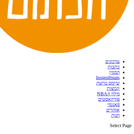
עדכונים
כתבות
המגזין
Insignifistats
שיימס ברשת
קבוצות
מילון הNBA
פודקאסטים
פאנטזי
אוהדים
חנות
Select Page