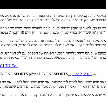
הספרס ששיחק גם במדי קבוצת הג'י-ליג וגם במדי הקבוצה הבוגרת של המועד
ליתרון (זה שבווידאו בסוף הטור). משחק לפני זה הוא קלע 19 וקטף 7 בניצחון על טורונטו, ובאופן כללי העמיד מספרים יציבים לאורך כל המשחקים.
אבל אל תתנו לתוצאות ולמספרים להטעות אתכם. כמו ב"של מי השורה הזו"
הקבוצה בליגת הקיץ, ואם לשפוט לפי דברים שאמרה לכתבים, היא מרוצה. ה
כמובן שיובנקס רחוק מלהיות הסנטר הפותח של הספרס. גם לא המחליף. סבי
סרטון שלו עובד על הקליעה משלוש, במטרה להתפתח לכיוון שאליו מתפתח
x4mGUNUEeo
June 2, 2019
— All IN ONE SPORTS (@ALLINONESPORTS_)
"אני יודע שאני יכול לסיים ליד הטבעת. אני יודע שאני יכול לקלוע. אני 
שלהם לטווח הארוך, ואני רק מנסה לתת אמון במה שהם רוצים שאעשה… א
מי יודע, אולי, אם הוא ימשיך לתת הכול ולעבוד קשה, יום אחד זה עוד ישתל