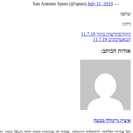
July 11, 2019
— San Antonio Spurs (@spurs)
שתפו:
דרגו:
הקודם
חדשות בוקר 11.7.19
הבא
עדכונים 11.7.19
אודות הכותב:
איציק גרינוולד-מבטח
תל אביבי מלידה, ירושלמי בנשמה, אוהד סן אנטוניו קצת יותר מ-20 שנה. מנהל את דף הפייסבוק "הדורבן" ומתעסק כל היום במילים לפרנסה (בתרגום ועריכה).