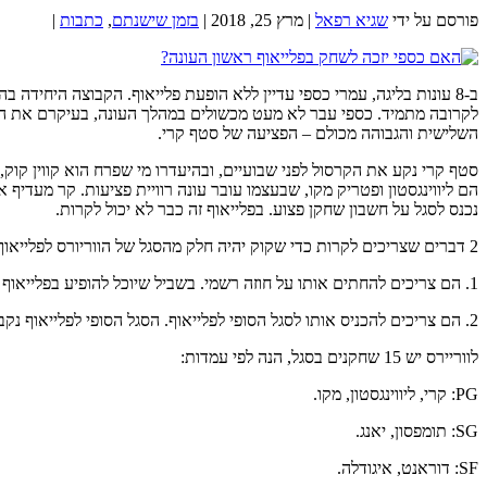
פורסם על ידי
שגיא רפאל
|
מרץ 25, 2018
|
בזמן שישנתם
,
כתבות
|
ב-8 עונות בליגה, עמרי כספי עדיין ללא הופעת פלייאוף. הקבוצה היחיד
לקרובה מתמיד. כספי עבר לא מעט מכשולים במהלך העונה, בעיקרם את הטר
השלישית והגבוהה מכולם – הפציעה של סטף קרי.
סטף קרי נקע את הקרסול לפני שבועיים, ובהיעדרו מי שפרח הוא קווין קו
הם ליווינגסטון ופטריק מקו, שבעצמו עובר עונה רוויית פציעות. קר מעדיף 
נכנס לסגל על חשבון שחקן פצוע. בפלייאוף זה כבר לא יכול לקרות.
2 דברים שצריכים לקרות כדי שקוק יהיה חלק מהסגל של הווריורס לפלייאוף:
1. הם צריכים להחתים אותו על חוזה רשמי. בשביל שיוכל להופיע בפלייאוף הווריורס צריכים להחתים את קוק על חוזה עד ה11 לאפריל. חוזה דו כיווני לא מספיק.
2. הם צריכים להכניס אותו לסגל הסופי לפלייאוף. הסגל הסופי לפלייאוף נקבע ב13.4 בצהריים. הווריורס צריכים להעביר 15 שמות, ומי שלא מופיע ברשימה לא יוכל לשחק בפלייאוף.
לווריירס יש 15 שחקנים בסגל, הנה לפי עמדות:
PG: קרי, ליווינגסטון, מקו.
SG: תומפסון, יאנג.
SF: דוראנט, איגודלה.