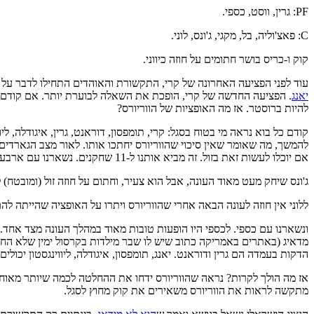
PF: גרין, ווסט, כספי.
C: פאצ'וליה, בל, מקגי, ג'ונס, לוני.
קוק ו-כריס בושר חתומים על חוזה כיווני.
עוד לפני הפציעה האחרונה של קרי, התקשורת והאוהדים התחילו לדבר על 
יאנג
. הפציעה החדשה של קרי, הופכת את השאלה לבוערת יותר. אם קודם נראה
להיות ברוסטר. אז מה האופציות של הווריורס?
קודם כל בוא נראה מי בטוח בסגל: קרי, תומפסון, דוראנט, גרין, איגודלה, ל
להמשך, מה שאומר שאין סיכוי שהווריורס יחתכו אותו. לאור מצב הגארדים 
אם יוכלו לעשות זאת בזול. זה מביא אותנו ל-11 שחקנים. נשארנו עם ארבעה: מקגי, לוני, ג'ונס וכספי. מקגי לא יחתך כיוון שבסיטואציות מסויימות יש לו ערך מאוד גבוה.
ג'ונס שיחק מעט מאוד העונה, אבל הוא צעיר, וחתום על חוזה זול (ומובטח)
ללוני אין חוזה לעונה הבאה אחרי שהווריורס ויתרו על האופציה שהייתה ל
ונשארנו עם כספי. לכספי היו הופעות טובות מאוד במהלך העונה מצד אחד. 
הדקות בעמדה הם גרין ודוראנט. יאנג, תומפסון, איגודלה, ליווינגסטון יכולים לשחק 3 ככה שאין בעיה שם. במקרה הצורך, איגי יכול
אז מה הולך לקרות? נראה שהווריורס ידחו את ההחלטה לכמה שיותר מאוחר. ה
מתקשה לראות את הווריורס משאירים את קוק מחוץ לסגל.