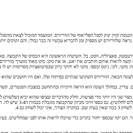
הכנסת קווין קוק לסגל הפלייאוף של הווריורס. המועמד המוביל לצאת מהסג
 שלווריורס יש מספיק זמן להבריא עכשיו זה כבר גבולי, והם זקוקים יותר ל
יווינגסטון, פאצ'וליה, ווסט, בל. השישיה הראשונה היא הבסיס של הקבוצה. פא
קשה לראות אותם חותכים את יאנג, או את מקו. מקו מאוד מוערך בווריורס.
 לעונה הבאה. הווריורס השקיעו שנתיים בפיתוח שלו, ואם היו חושבים שהוא
הם. עדיין, במהלך העונה הוא הראה חיוניות ובהתחשב במצבת הסנטרים, קשה
מצד שני היו יותר מדי פציעות, וחלק מהדברים שציפו שהוא יביא (שלשות) ל
 לשחק גם 4.
ם יקוו שכספי יחזור בקרוב כדי שיוכלו לראות אותו לפני שמחליטים. בעיניי,