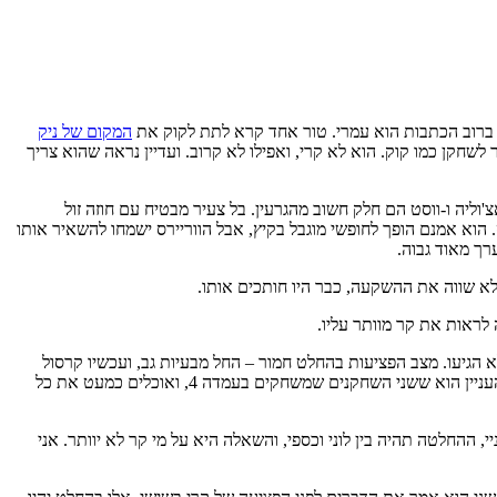
ל ברוב הכתבות הוא עמרי. טור אחד קרא לתת לקוק את
המקום של ניק
שחקן כמו קוק. הוא לא קרי, ואפילו לא קרוב. ועדיין נראה שהוא צריך
צ'וליה ו-ווסט הם חלק חשוב מהגרעין. בל צעיר מבטיח עם חוזה זול
 הוא אמנם הופך לחופשי מוגבל בקיץ, אבל הווריירס ישמחו להשאיר אותו
 לא שווה את ההשקעה, כבר היו חותכים אותו.
 לראות את קר מוותר עליו.
א הגיעו. מצב הפציעות בהחלט חמור – החל מבעיות גב, ועכשיו קרסול
מדאיג (באתרים באמריקה כתוב שיש לו שבר מילדות בקרסול ימין שלא החלים לחלוטין). גם כספי חיוני מכיוון שהקבוצה מוגבלת בכמות ה3-4 שיש לה. העניין הוא ששני השחקנים שמשחקים בעמדה 4, ואוכלים כמעט את כל
 ההחלטה תהיה בין לוני וכספי, והשאלה היא על מי קר לא יוותר. אני