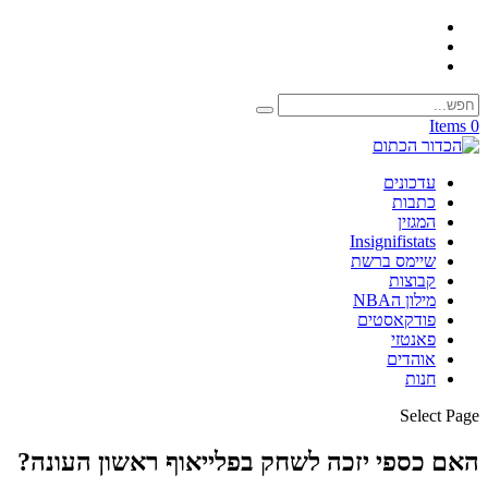
0 Items
עדכונים
כתבות
המגזין
Insignifistats
שיימס ברשת
קבוצות
מילון הNBA
פודקאסטים
פאנטזי
אוהדים
חנות
Select Page
האם כספי יזכה לשחק בפלייאוף ראשון העונה?