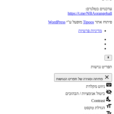
עדכנוים בטלגרם:
https://t.me/NBAorangeball
פיתוח אתר
Tipoos
מופעל ע"י
WordPress
מדיניות פרטיות
תפריט נגישות
close
פתיחה וסגירה של תפריט הנגישות
keyboard
ניווט מקלדת
visibility_off
ביטול אנימציות / הבהובים
nights_stay
Contrast
format_size
הגדלת טקסט
text_fields