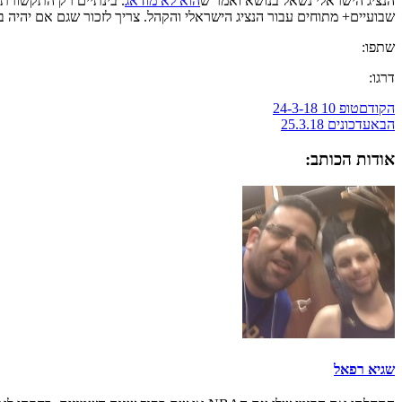
הנציג הישראלי נשאל בנושא ואמר ש
הוא לא מודאג
. בינתיים רק התקשורת 
שבועיים+ מתוחים עבור הנציג הישראלי והקהל. צריך לזכור שגם אם יהיה 
שתפו:
דרגו:
הקודם
טופ 10 24-3-18
הבא
עדכונים 25.3.18
אודות הכותב:
שגיא רפאל