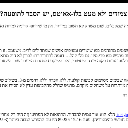
צמודים ולא מעט בלו-אאוטס, יש הסבר לתופעה?
מה שמקבלים. שום משחק לא חשוב במיוחד, אין מי שידחוף קדימה למרות זא
ופטים מתנהגים כמו שוטרים ומעיפים אנשים שמתחילים לריב. משעמם. זו תחי
ה מרגיש כמו פרי-סיזן. גם בלי קהל… דוגמה לתחרותיות: לברון לא היה מתא
 עונות בקנה מידה היסטורי, ואת הלייקרס לצמרת המערב שוב. השאר עדיין בחו
דווקא בפלייאוף האחרון היה
 מוותרות על משחקים מוקדם. מרגיש שחלק מהקבוצות עדין לא הסירו את ה
רה.
insign