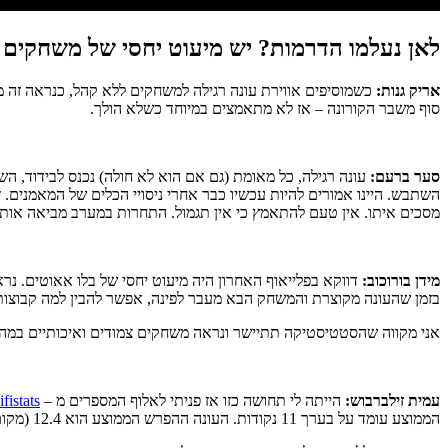
לאן נעלמו הדרמות? יש מיעוט יחסי של משחקים 
אריק גנות:
כשמוסיפים אווירת עונה רגילה למשחקים ללא קהל, כנראה זה 
סוף משבר הקורונה – אז לא מתאמצים במיוחד כשלא הולך.
סער ברעם:
עונה רגילה, כל מאומת (גם אם הוא לא חולה) נכנס לבידוד, הש
השתבש. היינו אמורים להיות עכשיו כבר אחרי ניסויי הכלים של המאמנים. ז
מסכים איתו. אין טעם להתאמץ כי אין תגמול. התחרות במערב מביאה אותו לעוד
מידן בורוכוב:
בזמן שהעונה מקוצרת והמשחק הבא מעבר לפינה, אפשר להבין למה קבוצות
אני מקווה שהסטטיסטיקה תתיישר ונראה משחקים צמודים ואיכותיים במה
עמית זילברבוש:
הייתה לי תחושה כזו אז פניתי לאלוף המספרים מ –
ifistats
הממוצע עומד על בערך 11 נקודות. העונה ההפרש הממוצע הוא 12.4 (מקום חמישי בהיסטוריה). עונת 15-16 ו89-90 היו עם ההפרש הגבוה ביותר (12.93).