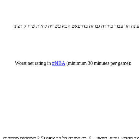
ונה הזו עבור בחירה גבוהה בדרפאט הבא עשוייה להיות שיחוק רציני
Worst net rating in
#NBA
(minimum 30 minutes per game):
בלי איבאקה וגאסול הראפטורס קצרים, פאוול מאכזב והראפטורס שמשחקים מחוץ לאולמם הביתי (כשממילא אין קהל) נראים מנפגעות העיקריות מהמצב החדש. עדיין, במאזן 6-1, כשהמזרח כל כך צפוף (2.5 משחקים מהמקום