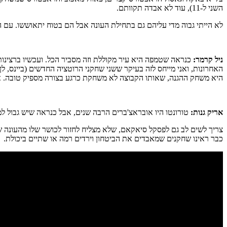
השני ל-11), עוד לא אבדה תקוותם.
לא הייתי גבוה מדי עליהם גם בתחילת העונה אבל הם בטוח יתאוששו. עם הפל
ניל קרמר:
האחרונות, ואני מייחס לזה בעיקר ששני שחקני הרוטציה החדשים (ביינס, ל
היא משחק ההגנה, שאותו הקבוצה לא משחקת כרגע בצורה מספיק טובה. אני
אריק גנות:
טורונטו היו אובראצ'ברים הרבה שנים, אבל כנראה שיש גבול למה אפשר לקחת מהם ועדיין לצפות לקבל קבוצת טו
צריך לשים לב גם לפסקל סיאקאם, שלא מצליח לחזור לכושר שלו מהעונה שע
כבר ראינו שחקנים שמאבדים את הביטחון וירדים רמה או שתיים ביכולת.