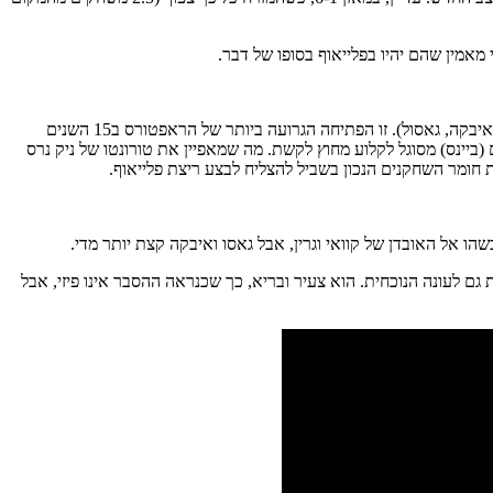
 מאמין שהם יהיו בפלייאוף בסופו של דבר.
כנראה שטמפה היא עיר מקוללת וזה מסביר הכל. ועכשיו ברצינות – הקבוצה איבדה את צמד הספרדים שלה, שחקני מפתח מעונת האליפות (איבקה, גאסול). זו הפתיחה הגרועה ביותר של הראפטורס ב15 השנים
(ביינס) מסוגל לקלוע מחוץ לקשת. מה שמאפיין את טורונטו של ניק נרס
חומר השחקנים הנכון בשביל להצליח לבצע ריצת פלייאוף.
ם לעונה הנוכחית. הוא צעיר ובריא, כך שכנראה ההסבר אינו פיזי, אבל