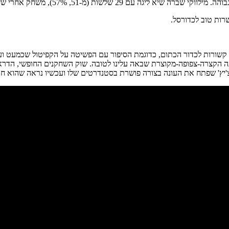
 (מ-51, 57%), משחק אחרי שזעזעו עם 7 מ-38 (18%).
רות טוב לכדורסל.
א קשורות לכדור הכתום, כדוגמת הסיפור עם הפשיטה על הקפיטול שכמעט ו
קצרה-צפופה-מקוצרת שבאה עלינו לטובה. שוק השחקנים החופשי, הדראפט ו
תח את העונה בצורה פושרת בסטנדרטים שלו ועכשיו נראה שהוא חוזר ter than ever