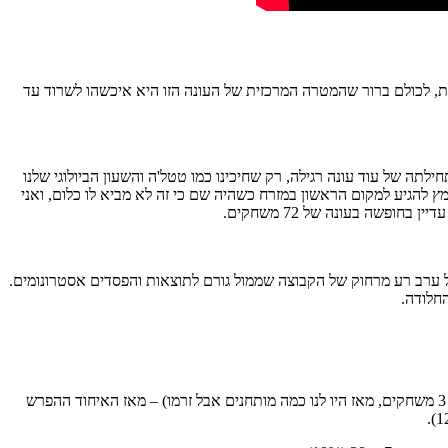
ת, לכולם ברור שהמטרה המרכזית של העונה הזו היא איכשהו לשרוד עד
לתה של עוד עונה רגילה, רק שחיכינו כמו טטל'ה והשעון הביולוגי שלנו
מץ להגיע למקום הראשון במזרח כשהיה שם כי זה לא מביא לו כלום, ואני
פשה בעונה של 72 משחקים.
 מיעוט יחסי של בלו אאוטים. נראה שבימים מסוימים קבוצות קולעות ללא הכרה וללא רחמים מ-3, בשילוב של ערב רע מרחוק של הקבוצה שממול גורם לתוצאות והפסדים אסטרונומים.
חלודה.
הלא הוא אור עמית להבהיר. התוצאות לא הפתיעו (זה היה רק אחרי 3 משחקים, מאז היו לנו כמה מותחנים אבל זרמו) – מאז האיחוד ההפרש