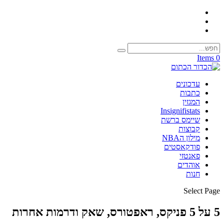
0 Items
עדכונים
כתבות
המגזין
Insignifistats
שיימס ברשת
קבוצות
מילון הNBA
פודקאסטים
פאנטזי
אוהדים
חנות
Select Page
5 על 5 פניקס, ראפטורס, שאק ודרמות אחרות