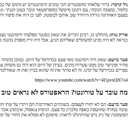
ניל קרמר:
ברור שלאחד מהסנטרים הכי טובים ודומיננטיים יש מקום של כבו
כלומר, במצבה הנוכחי, עם דונובן מיטשל כסופרסטאר וגובר כעוגן הגנתי -ו
בפעם האחרונה גורדון הייוורד עזב אותם לבוסטון, לפני כן היה את סיפור
אריק גנות:
כנראה לא היה מגיע למשקלים שאליהם הגיע, אבל היה זריז מספיק בהגנה כד
סער ברעם:
שאק היה דומיננטי מאי פעם בכדורסל של היום. כמובן בהנחה ו
מהיר ופינישר טוב ממנו עשרות מונים. בעידן של היום הוא היה גם משחק ע
בפריים בכדורסל של ימינו, זה לא סותר את זה שהוא בכיין ואת זה שאורלנד
https://www.youtube.com/watch?v=4I1pvsQH7o4
מה עובר על טורונטו? הראפטורס לא נראים טוב
סער ברעם:
הם לא יחזרו לעצמם. בשנתיים האחרונות הם ויתרו על שתי ח
המשומנת של ניק נרס שהתרגלנו לראות. סיאקם לא ממלא את החור של קוואי והם חייבים מס' 1 כאופציה התקפית ועוד וטרן שרוצה טבעת. שחקנים שדומים לג'וליוס רנדל, ג'ארט