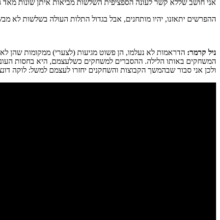
אני חושב שללא קשר לעונה הספציפית השלשות מביאות איתן שונות מאד גבוהה. מילווקי שברה שיא ליגה עם 29 שלשות
ההפרשים יתאזנו, יהיו מותחנים, אבל בגדול התלות העולה בשלשות לא מבש
ניל קרמר:
הדראמות לא נעלמו, הן פשוט מגיעות (לצערי) ממקומות שהן ל
המשחקים באותו הלילה. ההסברים למשחקים כשלעצמם, היא בחסות העונה ה
ולכן אני סבור שבהמשך הקבוצות והשחקנים יחזרו לעצמם למשל: לוקה דונצ'יץ' שפ