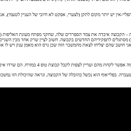
יי-אין יש יותר מקום לתקן (לצערי, אפקט לא חיובי של העניין לטעמי), אני
ן) מסתגלים לתפקידיהם החדשים בקבוצה. חשוב לציין שרק אחד מבין השניים 
 חושב שהם יצליחו לצאת מהמשבר הזה שכן נרס הוא מאמן ענק ויש לו את 
פ 4 במזרח. הם שרדו איכשהו אל האובדן של קוואי וגרין, אבל גאסו ואיבקה קצת יותר מדי.
ברה. בפלייאוף הוא נכשל בהובלה של הקבוצה, ונראה שהיכולת הזו נמשכת ג