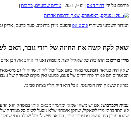
פורסם על ידי
דרור האס
|
ינו 9, 2021
|
טורים שבועיים
,
כתבות
|
המדור השבועי בשיתוף
פוסט אפ
והפעם מידן בורוכוב, סער ברעם, אריק גנ
שאק לקח קשה את החוזה של רודי גובר, האם לש
מידן בורוכוב:
התגובות של שאקיל קצת מוגזמות ואני די אוהב את הבן אדם.
שאק היה כנראה דומיננטי מאוד כיום אבל יכול להיות שהיה לו גם מיס-מאץ
הסנטרים הם פאוור פורוורדים של פעם, כמעט ואין מקום למשחק של 3 גבוהים שלפחות 2 מהם מסוגלים לנפק שלשות.
כנראה ששאק היה דומיננטי, אבל הוא היה תלוי בצוות סביבו.
עמית זילברבוש:
אם יש משהו שמאז ומתמיד מבאס אותי במשחק הוא ההעובדה
לא התחברתי מדי לשאקיל, שחקן אימתני שלא מסוגל לשים סל ממרחק של יות
שהוא עדיין היה עושה מספרים היום, כנראה שיש לו מזל שנולד מתי שנולד ו