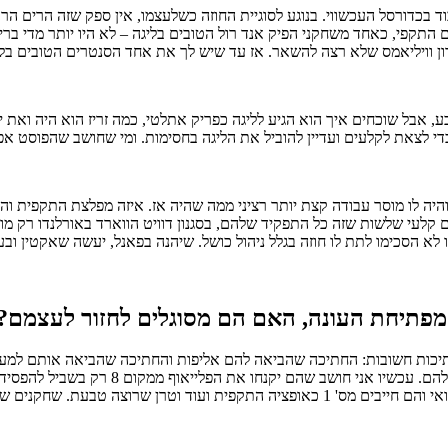
ד בכדורסל העכשווי. בנוגע לסוגיית החוזה כשלעצמו, אין ספק שזה הרים ה
גם התקפי, כאחד משחקני הפיק אנד רול הטובים בליגה – לא היו יותר מדי ב
 דרון וויליאמס שלא רצה להשאר. אז עד שיש לך את אחד הסנטרים הטובים בל
י לצאת לקלעים ועדיין להוביל את הליגה בחסימות. ומי שחושב שהפוסט אפ 
היה לו מוסר עבודה קצת יותר רציני ממה שהיה אז. איזה מפלצת התקפית והג
ם קלעי שלשות שזה כל התפקיד שלהם, בסגנון דוויט הווארד באורלנדו רק מו
ו לא הסכימו לתת לו חוזה בגלל ניהול כושל. שיהנה בפאנל, יעשה שאקטין ובע
 מפתיחת העונה, האם הם מסוגלים לחזור לעצמם?
תיכות חשובות: החתיכה שהביאה להם אליפות והחתיכה שהביאה אותם למעמד 
טובה במזרח שחוטפת כאפה מלברון כל פעם. הניס
 אלן וקולין סקסטון. החלקים החסרים בפאזל.