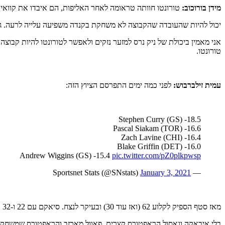
מידן בורוכוב:
טורונטו חוותה טראומה לאחר האליפות, הם איבדו את קוואי 
יכול להיות שהעובדה שהקבוצה לא משחקת בקנדה משפיעה עלייה לרעה. גם
אני מאמין ביכולת של ניק נרס למזער נזקים ולאפשר לטורונטו להיות קבוצ
טורונטו.
עמית זילברבוש:
לפני כמה ימים התפרסם הציוץ הזה:
Stephen Curry (GS) -18.5
Pascal Siakam (TOR) -16.6
Zach Lavine (CHI) -16.4
Blake Griffin (DET) -16.0
Andrew Wiggins (GS) -15.4
pic.twitter.com/pZ0plkpwsp
January 3, 2021
— Sportsnet Stats (@SNstats)
מאז סטף הספיק לקלוע 62 (ואז עוד 30) ובעיקר לנצח. סיאקם עם 22 ו-32 אבל עדיין – הפסדים.