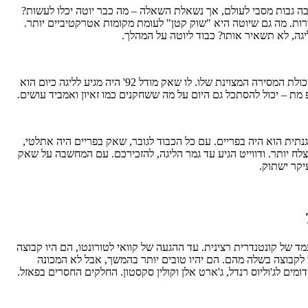
רבה גבות מסבי לעולם, אך נשאלת השאלה – מה כבר יוטה יכלו לעשות?
רירות. מה גם שיוטה היא "שוק קטן" לעומת מקומות אטרקטיביים יותר.
יגה, לא תשאיר אותו? כבוד ליוטה על המהלך.
בהחלט כן. רבים זוכרים את שאק כסנטר מפלצתי ודומיננטי בצבע, אבל שוכחים איך הוא הגיע לליגה כפריק אתלטי, כמה זריז הוא היה ואת יכולת המסירה המצוינת שלו. לו שאק מודל 92' היה מגיע לליגה כיום הוא
מת – יכול להסתכל גם היום על מה ששחקנים כמו זאיון ואמביד עושים.
נתית הוא היה בפריים. עם כל הכבוד לגובר, שאק בפריים היה אתלטי,
צלח יותר. ודווייט הגיע עד גמר הליגה, להזכירכם. עם המחשבה על שאק
יקר ישתוק.
של קונטנדרית רצינית. עד ההגעה של קוואי לטורונטו, הם היו קבוצה
יון (גאסול, איבקה) אבד להם. עכשיו אני חושב שהם יקנחו את הפלייאוף ממקום 8 רק בשביל להפסיד לקבוצה בשלה מהם. הם יהיו טובים יותר בהמשך, אבל לא המכונה