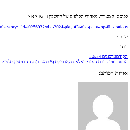
לפוסט זה מצורף: מאחורי הקלעים של החשבון NBA Paint
ba/story/_/id/40256932/nba-2024-playoffs-nba-paint-top-illustrations
שתפו:
דרגו:
הקודם
עדכונים 2.6.24
הבא
פריוויו סדרת הגמר: דאלאס מאבריקס (5 במערב) נגד הבוסטון סלטיקס (1 במזרח)
אודות הכותב: