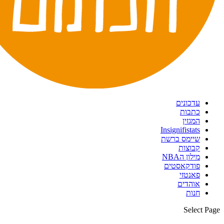
עדכונים
כתבות
המגזין
Insignifistats
שיימס ברשת
קבוצות
מילון הNBA
פודקאסטים
פאנטזי
אוהדים
חנות
Select Page