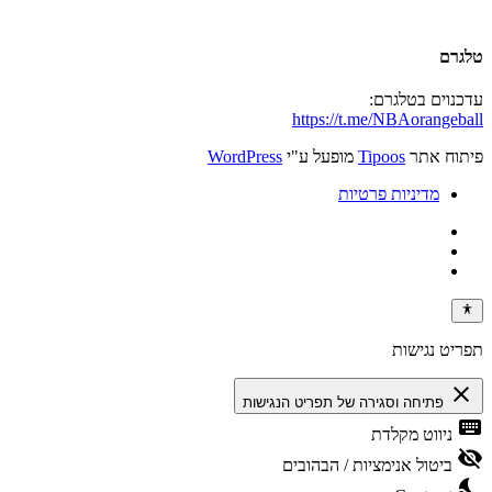
טלגרם
עדכנוים בטלגרם:
https://t.me/NBAorangeball
פיתוח אתר
Tipoos
מופעל ע"י
WordPress
מדיניות פרטיות
תפריט נגישות
close
פתיחה וסגירה של תפריט הנגישות
keyboard
ניווט מקלדת
visibility_off
ביטול אנימציות / הבהובים
nights_stay