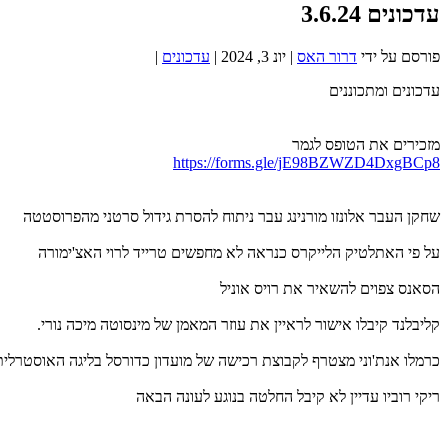
עדכונים 3.6.24
פורסם על ידי
דרור האס
|
יונ 3, 2024
|
עדכונים
|
עדכונים ומתכוננים
מזכירים את הטופס לגמר
https://forms.gle/jE98BZWZD4DxgBCp8
שחקן העבר אלונזו מורנינג עבר ניתוח להסרת גידול סרטני מהפרוסטטה
על פי האתלטיק הלייקרס כנראה לא מחפשים טרייד לרוי האצ'ימורה
הסאנס צפוים להשאיר את רויס אוניל
קליבלנד קיבלו אישור לראיין את עוזר המאמן של מינסוטה מיכה נורי.
כרמלו אנת'וני מצטרף לקבוצת רכישה של מועדון כדורסל בליגה האוסטרלית
ריקי רוביו עדיין לא קיבל החלטה בנוגע לעונה הבאה