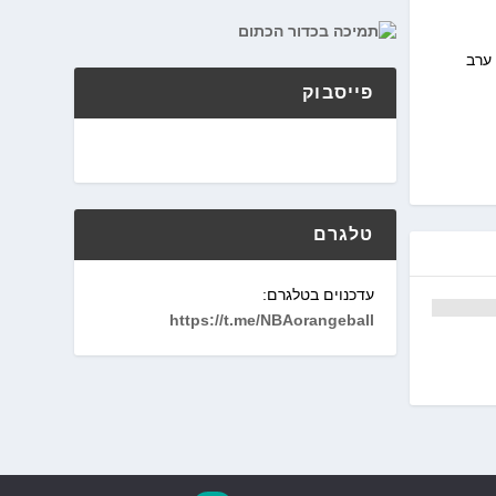
 ערב
פייסבוק
טלגרם
עדכנוים בטלגרם:
https://t.me/NBAorangeball