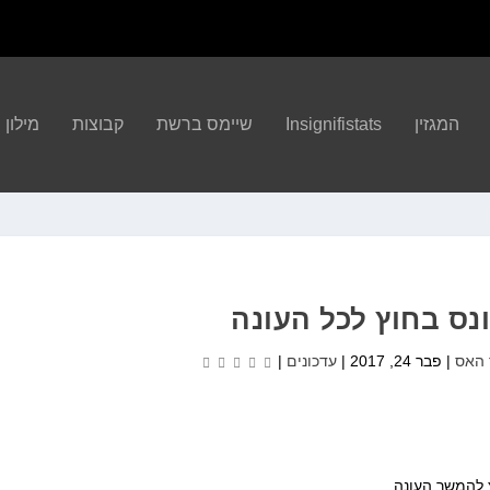
המגזין
Insignifistats
שיימס ברשת
קבוצות
מילון הBA
נס בחוץ לכל העונה
 האס
|
פבר 24, 2017
|
עדכונים
|
 להמשך העונה.