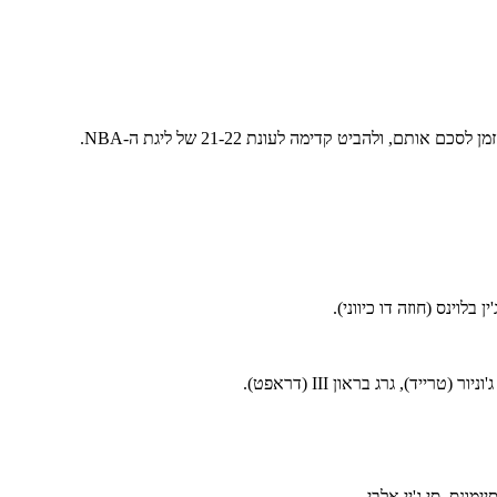
להביט קדימה לעונת 21-22 של ליגת ה-NBA.
 בלוינס (חוזה דו כיווני).
ד), גרג בראון III (דראפט).