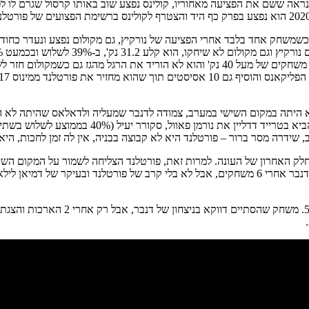
שמשחק אחד בלבד אחרי הפציעה של נורקיץ, גם מקולום נפצע ונעדר כחוד
עם תצוגות קליעה אדירות, כולל 15 משחקים של לפחות 30 נק' למשחק ו-3 משחקים של מעל 40 נ
א היתה במקום השישי במערב, צמודה לדנבר שמעליה ולדאלאס שהיתה לא ה
וניל אולשיי ידע שהוא חייב להמשיך לחזק את הקבוצה 
לק האחרון של העונה. למרות זאת, פורטלנד הצליחה לשמור על המקום השיש