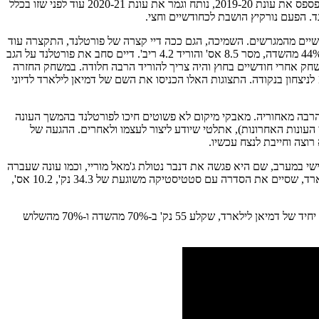
שניהם חזרו בזמן למשחקי הבועה באורלנדו. רק שבעוד נורקיץ נראה נהדר ונראה ששם את הפציעה מאחוריו, קולינס נפצע שוב באותו קרסול שגרם לו לפספס את עונת 2019-20, נותח וגמר את עונת 2020-21 עוד לפני שזו בכלל
שיים מהמגרשים. השמיכה, הגם ככה דיי קצרה של פורטלנד, התקצרה עוד
יותר. דמיאן לילארד נשאר כמעט לבד במערכה ובמשך 24 משחקים בהם גם נורקיץ וגם מקולום לא שיחקו, הוא קלע 31.2 נק', ב-39% לשלוש ובכמעט 44% מהשדה, מסר 8.5 אס' והוריד 4.2 ריב'. דיים סחב את פורטלנד על הגב
ק' והוא לא הוריד את הרגל מהגז גם כשמקולום חזר לשחק אחרי חודשיים בחוץ והיה צריך להוריד הרבה חלודה. במשחק החזרה
של מקולום, דיים תפר 50 נק', ב-46% לשלוש ו-65% מהשדה על הראש של הפליקאנס והוסיף גם 10 אסיסטים תוך שהוא מחזיר את פורטלנד ממינוס 17 לניצחון בנקודה. התצוגות האלו הכניסו את השם של דמיאן לילארד לדיוני
רבה מאחוריה. מאבקי מיקום לא פשוטים חיכו לפורטלנד בהמשך העונה
תוך כדי ריצה. הוא הביא בטרייד דדליין את נורמן פאוול, סקורר יעיל (40% בממוצע לשלוש בשתי העונות האחרונות), אתלטי שיודע ליצור לעצמו ולאחרים. ההגעה של
י במערב, שם היא פגשה את דנבר נטולת ג'מאל מוריי, וכמו עונה שעברה
גם העונה שתי הקבוצות סיפקו סדרה אדירה. הסדרה הסתיימה בניצחון של דנבר אחרי 6 משחקים, אבל לא בלי קרב של פורטלנד ובעיקר של דמיאן לילארד, שסיים את הסדרה עם סטטיסטיקה משוגעת של 34.3 נק', 10.2 אס',
אי אפשר לדבר על הסדרה בין דנבר ופורטלנד מבלי להזכיר את משחק מס' 5. משחק שהסתיים דווקא בניצחון של דנבר, אבל רק אחרי 2 הארכות והצגת יחיד של דמיאן לילארד, שקלע 55 נק' ב-70% מהשדה ו-70% מהשלוש