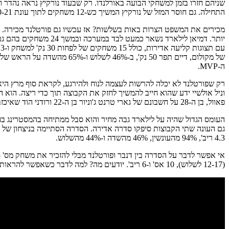
התחילה. גם חוסר המזל של נורקיץ המשיך כש-12 משחקים לתוך עונת 2020-21 הוא נפצע בפרק כף היד והצטרף לקולינס ברשימת הפצועים של פורטלנד. הפעם נורקיץ הושבת לכחודשיים וחצי.
מכירים את המשפט הצרות באות בשלשות? אז עכשיו גם פורטלנד מכירה. כ
ה-MVP.
רק שפורטלנד לא יכלה להרשות לעצמה לנוח ולהירגע, לקראת סוף מרץ הי
פאוול, בן ה-28 על חשבונם של גארי
טרנט ג'וניור בן ה-22 ורודני הוד שאיכזב, שידרה מסר ברור – פורטלנד היא לא קבוצה בבניה, אין לה זמן לחכות, היא רוצה וחייבת לנצח עכשיו.
העומס הגדול שהיה על לילארד גבה מחיר והוא סבל ממתיחה בהמסטרינג בח
4.3 ריב', 94% מהעונשין, 46% מהשדה ו-44% מהשלוש.
(12-17 לשלוש), 10 אס' ו-6 ריב'. יודעים מה? למה לדבר כשאפשר להראות.