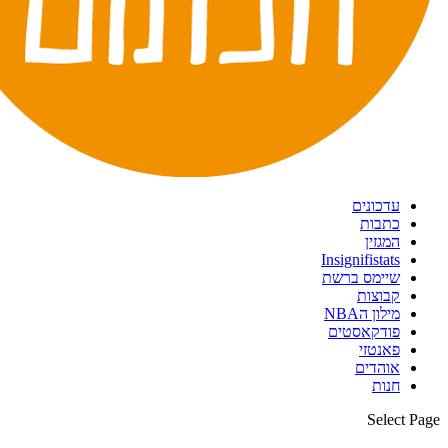
עדכונים
כתבות
המגזין
Insignifistats
שיימס ברשת
קבוצות
מילון הNBA
פודקאסטים
פאנטזי
אוהדים
חנות
Select Page