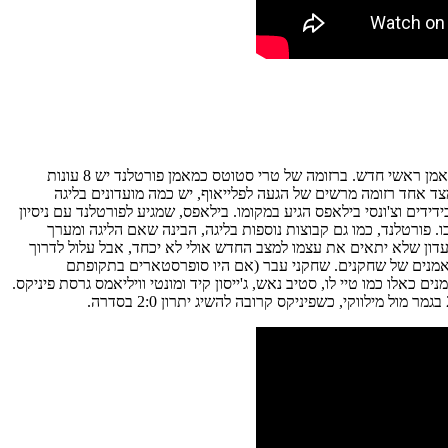
ברזומה של טרי סטוטס כמאמן פורטלנד יש 8 עונות
ד אחד רזומה מרשים של הגעה לפלייאוף, יש כמה מועדונים בליגה
דידים וצ'ונסי בילאפס הגיע במקומו. בילאפס, שמגיע לפורטלנד עם ניסיון
. פורטלנד, כמו גם קבוצות נוספות בליגה, הבינה שאם הליגה ומערך
דון שלא יתאים את עצמו למצב החדש אולי לא יכחד, אבל עלול לדרוך
יום, הליגה צריכה את הדור הבא של המאמנים – מאמנים של שחקנים. שחקני עבר (אם היו סופרסטארים בתקופתם
אלו כמו טיי לו, סטיב נאש, ג'ייסון קיד ומונטי וויליאמס גרסת פיניקס.