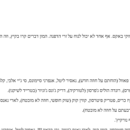
אף אחד לא יכול לנוח על זרי הדפנה. המון דברים קרו בקיץ, וזה הזמן לסכם אותם, ו
פאוול (הוחתם על חוזה חדש), נאסיר ליטל, אנפרני סיימונס, סי ג'יי אלבי, קלג'ין
, רונדה הוליס ג'פרסון (לטורקיה), דריק ג'ונס ג'וניור (בטרייד לשיקגו).
ס, פטריק פיטרסון, קווין קוק (שוק חופשי, חוזה לא מובטח), לארי נאנס ג'וניור (טריי
ארבעתם על חוזה לא מובטח).
 נורקיץ'.
 נאנס ג'וניור, גרג בראון III, נאסיר ליטל, אנפרני סיימונס, סי ג'יי אלבי.