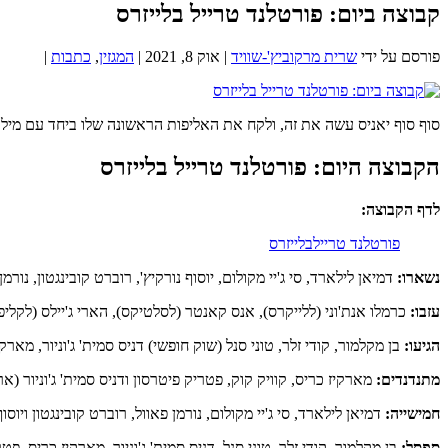
קבוצה ביום: פורטלנד טרייל בלייזרס
פורסם על ידי
שרית מרקוביץ'-שוויד
|
אוק 8, 2021
|
המגזין
,
כתבות
|
סוף סוף יאניס עשה את זה, ולקח את האליפות הראשונה שלו ביחד עם מילווקי באקס. 
הקבוצה היום: פורטלנד טרייל בלייזרס
לדף הקבוצה:
פורטלנד טריילבלייזרס
נשארו:
דמיאן לילארד, סי ג'יי מקולום, יוסוף נורקיץ', רוברט קובינגטון, נורמן 
עזבו:
כרמלו אנת'וני (ללייקרס), אנס קאנטר (לסלטיקס), הארי ג'יילס (לקליפרס)
הגיעו:
בן מקלמור, קודי זלר, טוני סנל (שוק חופשי) דניס סמית' ג'וניור, מארקיז כרי
מתנדנדים:
מארקיז כריס, קוויק קוק, פטריק פיטרסון ודניס סמית' ג'וניור (
חמישייה:
דמיאן לילארד, סי ג'יי מקולום, נורמן פאוול, רוברט קובינגטון ויוסוף
ספסל:
בן מקלמור, קודי זלר, טוני סנל, דניס סמית' ג'וניור, מארקיז כריס, פטריק פיטרסון, קווין קוק, לארי