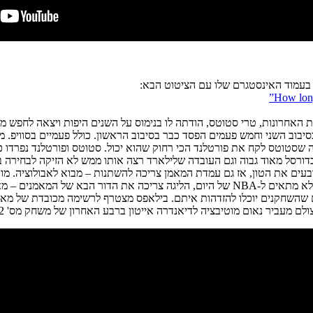
 בעמוד האינסטגרם שלו עם הציטוט הבא:
בוב השני וחמש פעמים הפסד כבר בסיבוב הראשון. כולל פעמיים בסוויפ. מצ
אה שסטוטס לקח את פורטלנד הכי רחוק שהוא יכול.
סטוטס ופורטלנד נפרדו כי
כדורסל מאוד גבוה וגם העובדה שלילארד רצה אותו ממש לא הזיקה לבחירה בו
ים את הטון, אז גם עמדת המאמן צריכה להשתנות – מבוא לאבולוציה. מוע
במקום עונה אחרי עונה. סגנון המשחק של הסטן ון גאנדיים של העולם כבר לא מתאים ל-NBA של ה
ם שהשחקנים יוכלו להזדהות איתם. בילאפס מצטרף לרשימה מכובדת של מאמנים כ
אנדרה אייטון ברבע האחרון של משחק מס' 2 בגמר מול מילווקי, כשפיניקס קרובה להשיג יתרון 2:0 בסדרה.