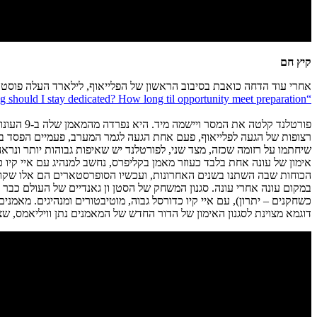
קיץ חם
אחרי עוד הדחה כואבת בסיבוב הראשון של הפלייאוף, לילארד העלה פוסט
“How long should I stay dedicated? How long til opportunity meet preparation”
פורטלנד קלטה את המסר ויישמה מיד. היא נפרדה מהמאמן שלה ב-9 העונות האחרונות, טרי סטוטס, הודתה לו בנימוס על השנים היפות ויצאה לחפש מאמן ראשי חדש.
רצופות של הגעה לפלייאוף, פעם אחת הגעה לגמר המערב, פעמיים הפסד בסי
שיחתמו על רזומה שכזה, מצד שני, לפורטלנד יש שאיפות גבוהות יותר ונר
אימון של עונה אחת בלבד כעוזר מאמן בקליפרס, נחשב למנהיג עם איי קיו 
הכוחות שבה השתנו בשנים האחרונות, ועכשיו הסופרסטארים הם אלו שקובע
כשחקנים – יתרון), עם איי קיו כדורסל גבוה, מוטיבטורים ומנהיגים. מאמני
דוגמא מצוינת לסגנון האימון של הדור החדש של המאמנים נתן וויליאמס, שצולם מעביר נאום מוטיבציה לדי