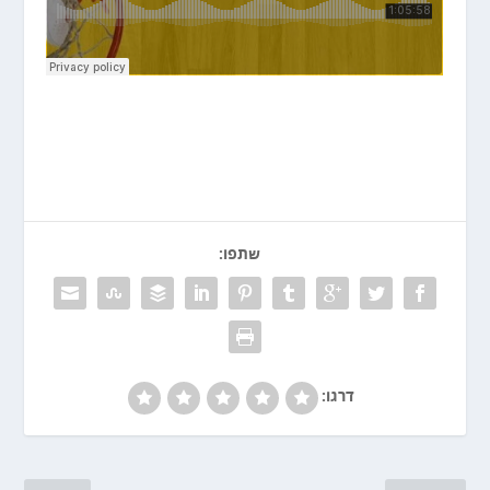
שתפו:
דרגו: