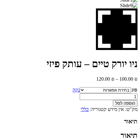
ניו יורק טיים – עותק פיזי
טווח
120.00
₪
–
100.00
₪
מחירים:
סוג
נקה
עד
כמות
של
הוספה לסל
ניו
מק"ט:
אין מידע
קטגוריה:
כללי
יורק
טיים
תיאור
-
עותק
תיאור
פיזי