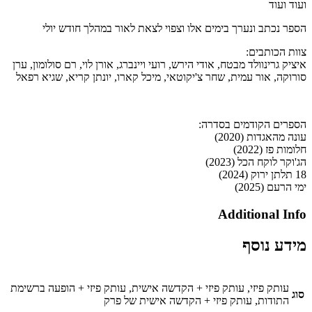
ועוד ועוד
הספר נכתב ונערך בימים אלו וצפוי לצאת לאור במהלך חודש יולי
צוות הכותבים:
איציק גרינוולד מבטח, אודי הירש, רועי ויינברג, אורן לוי, רם סולומון, ערן
סורוקה, אור עמית, שחר צ'יקוטאי, מיכל קארו, יונתן קריא, שגיא רפאל
הספרים הקודמים בסדרה:
עונה מהאגדות (2020)
חלומות פז (2022)
הג'וקר לוקח הכל (2023)
18 תלתן ירוק (2024)
ימי הרעם (2025)
Additional Info
מידע נוסף
עותק פיזי, עותק פיזי + הקדשה אישית, עותק פיזי + הופעה ברשימת
סוג
התודות, עותק פיזי + הקדשה אישית של פרק