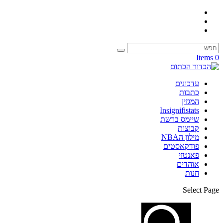
0 Items
עדכונים
כתבות
המגזין
Insignifistats
שיימס ברשת
קבוצות
מילון הNBA
פודקאסטים
פאנטזי
אוהדים
חנות
Select Page