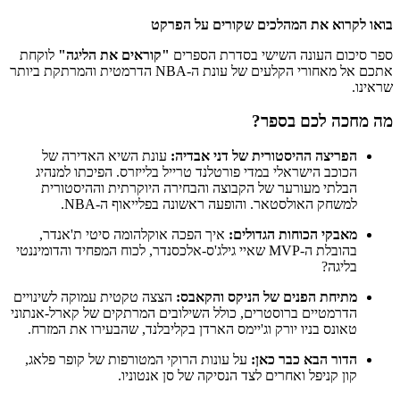
בואו לקרוא את המהלכים שקורים על הפרקט
ספר סיכום העונה השישי בסדרת הספרים
"קוראים את הליגה"
לוקחת
אתכם אל מאחורי הקלעים של עונת ה-NBA הדרמטית והמרתקת ביותר
שראינו.
מה מחכה לכם בספר?
הפריצה ההיסטורית של דני אבדיה:
עונת השיא האדירה של
הכוכב הישראלי במדי פורטלנד טרייל בלייזרס.
הפיכתו למנהיג
הבלתי מעורער של הקבוצה והבחירה היוקרתית וההיסטורית
למשחק האולסטאר.
והופעה ראשונה בפלייאוף ה-NBA.
מאבקי הכוחות הגדולים:
איך הפכה אוקלהומה סיטי ת'אנדר,
בהובלת ה-MVP שאיי גילג'ס-אלכסנדר, לכוח המפחיד והדומיננטי
בליגה?
מתיחת הפנים של הניקס והקאבס:
הצצה טקטית עמוקה לשינויים
הדרמטיים ברוסטרים, כולל השילובים המרתקים של קארל-אנתוני
טאונס בניו יורק וג'יימס הארדן בקליבלנד, שהבעירו את המזרח.
הדור הבא כבר כאן:
על עונות הרוקי המטורפות של קופר פלאג,
קון קניפל ואחרים לצד הנסיקה של סן אנטוניו.