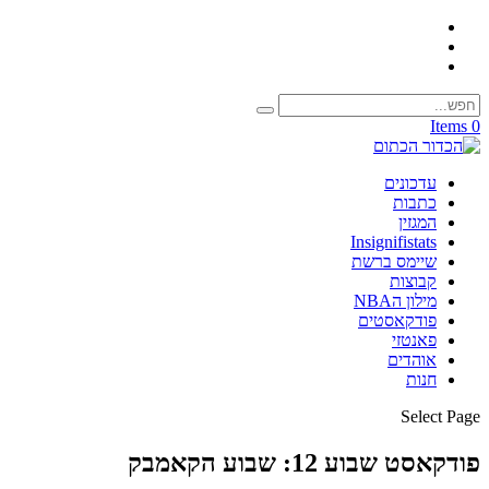
0 Items
עדכונים
כתבות
המגזין
Insignifistats
שיימס ברשת
קבוצות
מילון הNBA
פודקאסטים
פאנטזי
אוהדים
חנות
Select Page
פודקאסט שבוע 12: שבוע הקאמבק