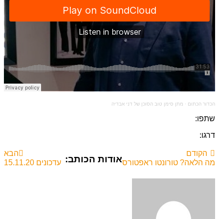
הכדור הכתום
·
מתן סימן טוב הסוכן של דני אבדיה
שתפו:
דרגו:
הקודם
הבא
אודות הכותב:
מה הלאה? טורונטו ראפטורס
עדכונים 15.11.20