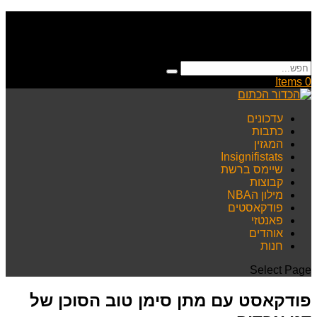
0 Items
עדכונים
כתבות
המגזין
Insignifistats
שיימס ברשת
קבוצות
מילון הNBA
פודקאסטים
פאנטזי
אוהדים
חנות
Select Page
פודקאסט עם מתן סימן טוב הסוכן של