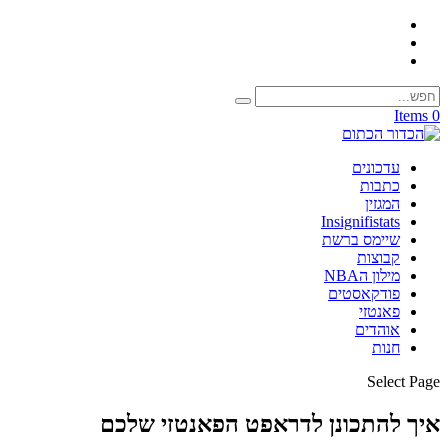
0 Items
עדכונים
כתבות
המגזין
Insignifistats
שיימס ברשת
קבוצות
מילון הNBA
פודקאסטים
פאנטזי
אוהדים
חנות
Select Page
איך להתכונן לדראפט הפאנטזי שלכם