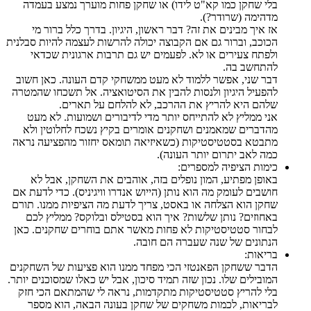
בלי שחקן כמו קא"ט לידו) או שחקן פחות מוערך נמצע בעמדה
מדהימה (שרודר?).
אז איך מבינים את זה? דבר ראשון, היגיון. בדרך כלל ברור מי
הכוכב, וברור גם אם הקבוצה יכולה להרשות לעצמה להיות סבלנית
ולפתח צעירים או לא. לפעמים יש גם תרבות ארגונית שכדאי
להתחשב בה.
דבר שני, אפשר ללמוד לא מעט ממשחקי קדם העונה. כאן חשוב
להפעיל היגיון ולנסות להבין את הסיטואציה. אל תשכחו שהמטרה
שלהם היא להריץ את ההרכב, לא להלחם על תארים.
אני ממליץ לא להתייחס יותר מדי לדיבורים ושמועות. לא מעט
מהדברים שמאמנים ושחקנים אומרים בקיץ נשכח לחלוטין ולא
מתבטא בסטטיסטיקות (כשאיזיאה תומאס יחזור מהפציעה נראה
כמה לאב יתרום יותר העונה).
כימות הציפיה למספרים:
באופן מפתיע, המון נופלים בזה, אוהבים את השחקן, אבל לא
חושבים לעומק מה הוא נותן (הייוש אנדרו וויגיניס). כדי לדעת אם
שחקן הוא הצלחה או באסט, צריך לדעת מה הציפיות ממנו. תורם
באחוזים? נותן שלשות? איך הוא בסטילס ובלוקס? ממליץ לכם
לבחור סטטיסטיקות לא פחות מאשר אתם בוחרים שחקנים. כאן
הנתונים של שנה שעברה הם חובה.
בריאות:
הדבר ששחקן הפאנטזי הכי מפחד ממנו הוא פציעות של השחקנים
המובילים שלו. נכון שזה תמיד סיכון, אבל יש כאלו שמסוכנים יותר.
בלי להריץ סטטיסטיקות מתקדמות, נראה לי שהמתאם הכי חזק
לבריאות, לכמות משחקים של שחקן בעונה הבאה, הוא מספר