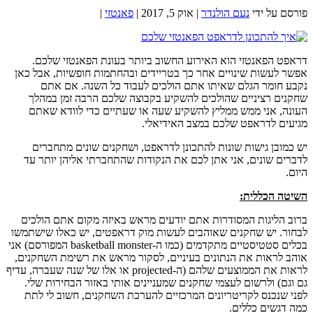
פורסם על ידי
נעם הולנדר
|
אוק 5, 2017
|
פאנטזי
|
דראפט הפאנטזי הוא האירוע החשוב ביותר בעונת הפאנטזי שלכם.
אפשר לעשות שינויים אחר כך בטריידים ובהחתמות חופשיות, אבל כאן
נקבע חומר הגלם שאיתו אתם הולכים לעבוד כל השנה. אם אתם
שחקנים רציניים שהולכים להשקיע בקבוצה שלכם הרבה זמן במהלך
העונה, אני ממש ממליץ להשקיע שעה או שעתיים כדי לוודא שאתם
מגיעים לדראפט שלכם במצב האידיאלי.
יש כמובן גישות שונות להתכונן לדראפט, ושחקנים שונים מתחברים
לדברים שונים, אני אתן לכם את הנקודות שהתחברתי אליהן יותר עד
היום.
השיטה הכללית:
ברוב הליגות המסודרות אתם יודעים מראש באיזה מקום אתם הולכים
לבחור. יש שחקנים שאוהבים לעשות מוק דראפטים, יש כאלו שישתמשו
בכלים סטטיסטיים מתקדמים (כמו ה-basketball monster המפורסם) אני
אוהב לראות את הנתונים בעיניים, לסקור מראש את רשימת השחקנים,
לראות את הממוצעים שלהם (ה-projected או אלו של שנה שעברה, עדיף
גם וגם) ולרשום לעצמי שחקנים שמעניינים אותי באזור הבחירות שלי.
לפני שנכנס לקריטריונים המרכזיים להערכת השחקנים, חשוב לי לתת
כמה דגשים כללים.