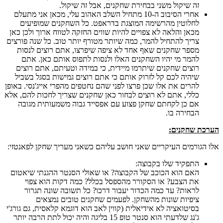
זה שיקול משני בבחירת שחקנים, אבל זה שיקול.
אחרי הסיבוב ה-10 מתחיל השלב האהוב עלי, מכאן אני מתעלם
לחלוטין מהרשימה המוצגת בדראפט. כל השחקנים שמופיעים
מכאן והלאה לא צפויים להיות שווים החזקה לטווח ארוך ולכן כאן
צריך להתחיל להמר, כמה שיותר מטורף יותר טוב. כל שנה פורצים
מספר שחקנים שאף אחד לא ציפה שיפרצו, אתם רוצים לנסות
להמר מי יהיו השחקנים האלו ולנסות לתפוס אותם כאן. אתם
רוצים שחקנים שיתרמו מיידית, כי במידה וטעיתם, אתם רוצים
שיהיה לכם קל לזרוק אותם כי אתם רוצים גמישות בסגל בשביל
להרים את אלו שכן פרצו לפני שהם נחטפים מהפרי אייג'נסי. באופן
כללי, אתם לא רוצים לבחור כאן שחקנים שצריך לחכות להם, אלא
אם כן לקחתם שחקן פצוע עם אפסייד גבוה משמעותית מגובה
הבחירה בו.
הערכת שחקנים:
אלו הגורמים העיקריים שאני חושב עליהם כשאני מעריך שחקן לפאנטזי:
התפקיד שלו בקבוצה:
האם הוא הכוכב של הקבוצה? או שאולי הסנטר ההגנתי שיאטום
את הצבע? או הסקורר מהספסל בכלל? כמה דקות הוא צפוי
לראות? עד כמה הכדור יעבור דרכו? כל תשובה שונה תגרור
ציפיות שונות מהשחקן. לפעמים שחקנים טובים נמצאים
בסיטואציה לא אידיאלית (קווין לאב הוא דוגמא קלאסית, גם גורג'י
ג'נג שלדעתי הוא סנטר טופ 15 בליגה והיה יכול לתת הרבה יותר