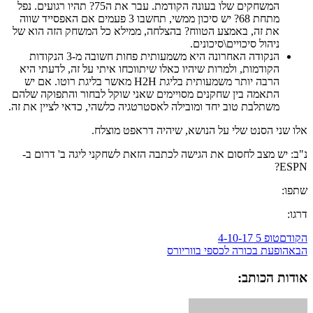
המשחקים שלו בעונה הקודמת. עבר את ה75? תהיו רגועים. נפל
מתחת 68? יש סיכון ממשי, תחשבו 3 פעמים אם האפסייד שווה
את זה, באמצע הטווח? בהצלחה, ממילא כל המשחק הזה הוא של
ניהול סיכויים\סיכונים.
הנקודה האחרונה היא משמעותית פחות חשובה מ-3 הנקודות
הקודמות, ולמרות שיהיו כאלו שיתווכחו איתי על זה, לדעתי היא
הרבה יותר משמעותית בליגת H2H מאשר בליגת רוטו. אם יש
התאמה בין שחקנים מסויימים שאני שוקל לבחור והתפוקה שלהם
משתלבת טוב יחד ומובילה לאסטרטגיה כלשהי, כדאי לציין את זה.
אלו שני הסנט שלי על הנושא, שיהיה דראפט מוצלח.
נ"ב: יש מצב לחסום את הגישה לכתבה הזאת לשחקני ליגה ב' דרום ב-
ESPN?
שתפו:
דרגו:
הקודם
טופ 5 4-10-17
הבא
הופעת בכורה לכספי בווריורס
אודות הכותב: