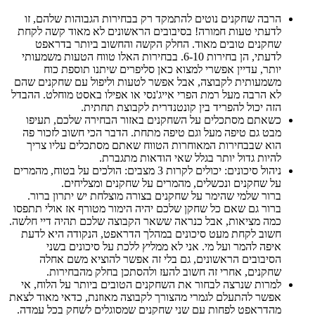
הרבה שחקנים נוטים להתמקד רק בבחירות הגבוהות שלהם, זו
לדעתי טעות חמורה! בסיבובים הראשונים לא מאוד קשה לקחת
שחקנים טובים מאוד. החלק הקשה והחשוב ביותר בדראפט
לדעתי, הן בחירות 6-10. בבחירות האלו טווח הטעות משמעותי
יותר, עדיין אפשרי למצוא כאן סליפרים שיתנו תוספת כוח
משמעותית לקבוצה, אבל אפשר לטעות וליפול עם שחקנים שהם
לא הרבה מעל רמת הפרי אייג'נסי או אפילו באסט מוחלט. ההבדל
הזה יכול להפריד בין קונטנדרית לקבוצת תחתית.
כשאתם מסתכלים על השחקנים באזור הבחירה שלכם, תעיפו
מבט גם טיפה מעל וגם טיפה מתחת. הדבר הכי חשוב לזכור פה
הוא שבבחירות המאוחרות הטווח שאתם מסתכלים עליו צריך
להיות גדול יותר בגלל שאי הודאות מתגברת.
ניהול סיכונים: יכולים לקרות 3 מצבים: הולכים על בטוח, מהמרים
על שחקנים ונכשלים, מהמרים על שחקנים ומצליחים.
ברור שלמי שהימר על שחקנים בצורה מוצלחת יש יתרון ברור.
ברור גם שאם כל שחקן שלכם יהיה הימור מטורף אז אולי תתפסו
כמה מציאות, אבל כנראה ששאר הקבוצה שלכם תהיה דיי חלשה.
חשוב לקחת מעט סיכונים במהלך הדראפט, הנקודה היא לדעת
איפה להמר ועל מי. אני לא ממליץ ללכת על סיכונים בשני
הסיבובים הראשונים, גם בלי זה אפשר להוציא משם אחלה
שחקנים, אחרי זה חשוב להעז ולהסתכן בחלק מהבחירות.
למרות שנרצה לבחור את השחקנים הטובים ביותר על הלוח, אי
אפשר להתעלם לגמרי מהצורך לקבוצה מאוזנת, כדאי מאוד לצאת
מהדראפט לפחות עם שני שחקנים שמסוגלים לשחק בכל עמדה.