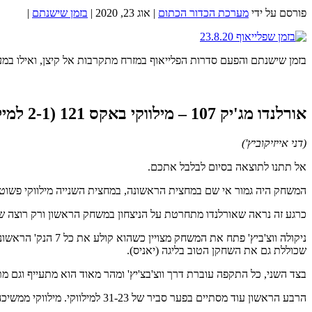
פורסם על ידי
מערכת הכדור הכתום
|
אוג 23, 2020
|
בזמן שישנתם
|
בזמן שישנתם והפעם סדרות הפלייאוף במזרח מתקרבות אל קיצן, ואילו במע
אורלנדו מג'יק 107 – מילווקי באקס 121 (2-1 למילווקי בסדרה)
(דני אייזיקוביץ')
אל תתנו לתוצאה בסיום לבלבל אתכם.
המשחק היה גמור אי שם במחצית הראשונה, במחצית השנייה מילווקי פשוט 
כרגע זה נראה שאורלנדו מתחרטת על הניצחון במשחק הראשון ורק רוצה שז
ניקולה ווצ'ביץ' פ
שכוללת גם את השחקן הטוב בליגה (יאניס).
בצד השני, כל התקפה עוברת דרך ווצ'בצ'יץ' ומהר מאוד הוא מתעייף וגם מ
הרבע הראשון עוד מסתיים בפער סביר של 31-23 למילווקי. מילווקי ממשיכה להיות דומיננטית, יאניס חוטף