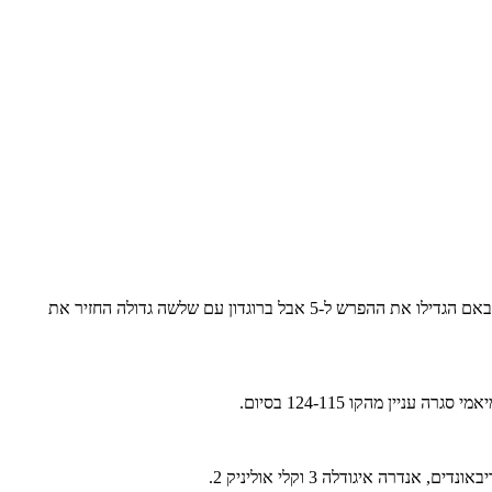
מיאמי הגיעו כבר ל-10 הפרש על אינדיאנה לא ויתרה. וורן, ברוגדון ואולדיפו דאגו לצמצם את ההפרש לשתים בלבד 4 דקות לסיום. 3 נקודות רצופות של באם הגדילו את ההפרש ל-5 אבל ברוגדון עם שלשה גדולה החזיר את