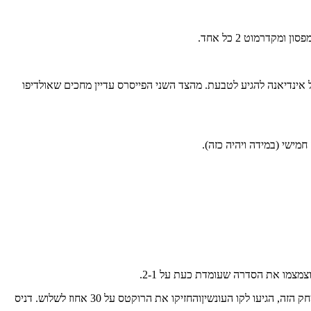
א הצליחו למנוע מהגארדים של אינדיאנה להגיע לטבעת. מהצד השני הפייסרס עדיין מחכים שאולדיפו
בשני המשחקים הראשונים התקשו הת'אנדר לקלוע בשל הגנת החילופים של יוסטון, אבל הבעיה העיקרית הייתה ההגנה שלהם. הם עשו את הצעד במשחק הזה, הגיעו לקו העונשיןוהחזיקו את הרוקטס על 30 אחוז לשלוש. דניס