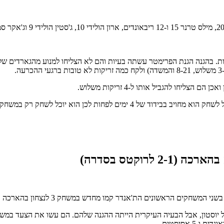
משיכה לשחק טוב כשבאטלר הוביל 4 שחקנים עם יותר מ-20 נקודות. בהגנה הגנת הפרימטר עשתה בעיות והם ל
ליחו להגביל אותו ל-4 זריקות משלוש.
א יוכל לשחק רק במשחק חמישי (במידה ויהיה כזה).
נדר קמו מחדש במשחק 3 לנצחון בהארכה וצמצמו את הסדרה שעומדת כעת על 2-1.