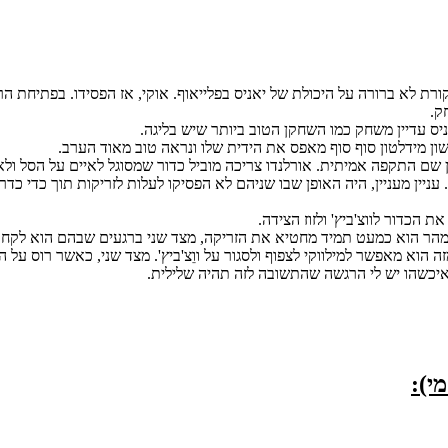
 לא ברורה על היכולת של יאניס בפלייאוף. אוקי, אז הפסידו. בפתיחת הר
ניס עדיין משחק כמו השחקן הטוב ביותר שיש בליגה.
ן מידלטון סוף סוף מאפס את הידית שלו ונראה טוב מאוד הערב.
ם התקפה אמיתית. אורלנדו צריכה מוביל כדור שמסוגל לאיים על הסל ולא ב
עניין מעניין, היה האופן שבו שניהם לא הפסיקו לעלות לזריקות תוך כדי כ
הכדור לווצ'ביץ' ולזוז הצידה.
 מהר הוא כמעט תמיד מחטיא את הזריקה, מצד שני ברגעים שבהם הוא לקח א
ה הוא מאפשר למילווקי לצפוף ולסגור על ווֵצ'ביץ'. מצד שני, כאשר רוס על 
 איכשהו יש לי הרגשה שהתשובה לזה תהיה שלילית.