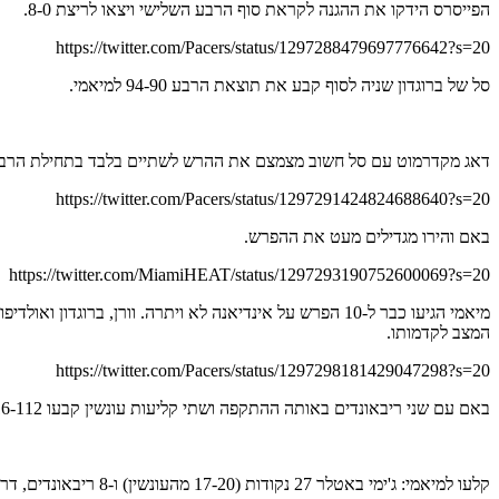
הפייסרס הידקו את ההגנה לקראת סוף הרבע השלישי ויצאו לריצת 8-0.
https://twitter.com/Pacers/status/1297288479697776642?s=20
סל של ברוגדון שניה לסוף קבע את תוצאת הרבע 94-90 למיאמי.
דאג מקדרמוט עם סל חשוב מצמצם את ההרש לשתיים בלבד בתחילת הרבע
https://twitter.com/Pacers/status/1297291424824688640?s=20
באם והירו מגדילים מעט את ההפרש.
https://twitter.com/MiamiHEAT/status/1297293190752600069?s=20
המצב לקדמותו.
https://twitter.com/Pacers/status/1297298181429047298?s=20
באם עם שני ריבאונדים באותה ההתקפה ושתי קליעות עונשין קבעו 116-112 דקה וחצי לסיום. מכאן אינדיאנה כבר לא הצליחו לחזור. וורן איבד כדור ומיאמי סגרה עניין מהקו 124-115 בסיום.
קלעו למיאמי: ג'ימי באטלר 27 נקודות (17-20 מהעונשין) ו-8 ריבאונדים, דראגיץ' 24, באם 22 ו-11 ריבאונדים, הירו 20, רובינסון 15, ג'י קראודר 11 ו-8 ריבאונדים, אנדרה איגודלה 3 וקלי אוליניק 2.