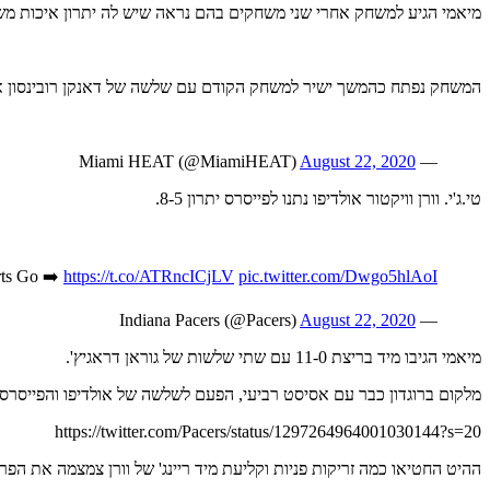
מיאמי הגיע למשחק אחרי שני משחקים בהם נראה שיש לה יתרון איכות משמע
המשחק נפתח כהמשך ישיר למשחק הקודם עם שלשה של דאנקן רובינסון א
August 22, 2020
— Miami HEAT (@MiamiHEAT)
טי.ג'י. וורן וויקטור אולדיפו נתנו לפייסרס יתרון 8-5.
ts Go ➡️
https://t.co/ATRncICjLV
pic.twitter.com/Dwgo5hlAoI
August 22, 2020
— Indiana Pacers (@Pacers)
מיאמי הגיבו מיד בריצת 11-0 עם שתי שלשות של גוראן דראגיץ'.
מלקום ברוגדון כבר עם אסיסט רביעי, הפעם לשלשה של אולדיפו והפייסרס צמצמו
https://twitter.com/Pacers/status/1297264964001030144?s=20
ההיט החטיאו כמה זריקות פניות וקליעת מיד ריינג' של וורן צמצמה את הפרש ל-2 בלבד. טיילר הירו ודראגיץ' עם 5 נקודות כל אחד הובילו את בסיום הרבע הראשון. 34-27 לה