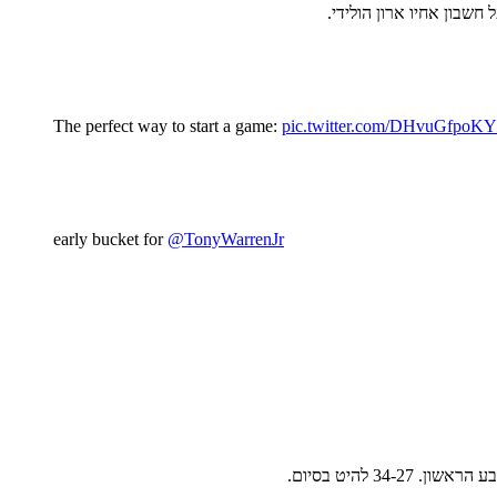
שבון אחיו ארון הולידי.
The perfect way to start a game:
pic.twitter.com/DHvuGfpoKY
early bucket for
@TonyWarrenJr