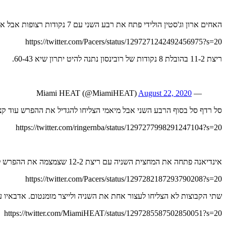
האחים ארון וג'סטין הולידי פתח את רבע השני עם 7 נקודות רצופות אבל אינדי לא הצליחה לעצור את מיאמי ושלשה של הירו הפכה את ההפרש לדו ספרתי.
https://twitter.com/Pacers/status/1297271242492456975?s=20
ריצת 11-2 בהובלת 8 נקודות של רובינסון נתנה להיט יתרון שיא 60-43.
August 22, 2020
— Miami HEAT (@MiamiHEAT)
סל רדף סל בסוף הרבע השני אבל מיאמי הצליחו להגדיל את ההפרש עוד קצת, ליאפ
https://twitter.com/ringernba/status/1297277998291247104?s=20
אינדיאנה פתחה את המחצית השניה עם ריצת 12-2 שצמצמה את ההפרש ל-8.
https://twitter.com/Pacers/status/1297282187293790208?s=20
שתי הקבוצות לא הצליחו לעצור אחת את השניה ולייצר מומנטום. אדבאיו עם
https://twitter.com/MiamiHEAT/status/1297285587502850051?s=20