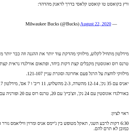
ורץ בקואסט טו קואסט קלאסי בדרך לדאנק מהדהד:
August 22, 2020
— Milwaukee Bucks (@Bucks)
מידלטון מתחיל לקלוע, מילווקי מהדקת עוד יותר את ההגנה וזה כבר יותר מדי לאורלנדו, שיורד
טרנס רוס ואוגוסטין מקבלים קצת דקות ביחד, ופתאום אורלנדו נראית קצת יותר טוב ואפילו מצליחה להוריד את הפ
מילווקי לוחצת על הרגל פעם אחרונה וסוגרת עניין 121-107.
יאניס עם 35 נק', 12-14 מהשדה, 2-3 מהשלוש, 11 ריב' ו 7 אס', מידלטון 17 נק' (3-7 מהשלוש), לופז 16, ובלדסו 14.
באורלנדו אוגוסטין עם 24 נק', ווצ'ביץ' עם 20, טרנס רוס עם 20 ופורניה עם 13.
ראוי לציון:
6:30 דקות לרבע השני, תאקל מטופש בין ג'יימס אניס ומרוין וויליאמס
כמובן לא תרם להם.