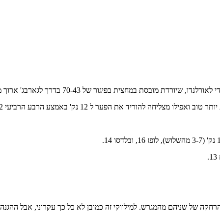
ת מובסת במחצית בפיגור של 70-43 בדרך לגארבג' ארוך מאוד.
ער ל 12 נק' באמצע הרבע הרביעי 104-92, אבל שם זה כמובן מסתיים.
 גורר הרחקה של שניהם מהמגרש. למילווקי זה כמובן לא כל כך עקרוני, אבל ה