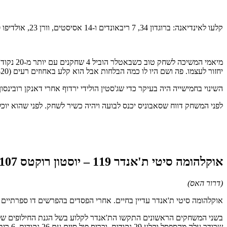
קלעו לאינדיאנה: ברוגדון 34, 7 ריבאונדים ו-14 אסיסטים, וורן 23, אולדיפו 20, מילס טרנר 15 ו-12 ריבאונדים, ארון הולידי 10, ג'סטין הולידי 9 וג'אקר סמפסון ומקדרמוט 2 כל אחד.
מיאמי ה
יחזור לעצמו. פה ושם היו לו כמה הבלחות אבל הוא קלע באחוזים רעים (3-20 משלוש, 8-21 והמשדה) ולקח כמה זריקות לא טובות ברגעי ההכרעה.
השינוי בחמישייה היה בעיקר כדי שג'סטין הולידי ירדוף אחרי דאנקן רובינסון ואכן הם הצ
לפני המשחק דווח שסאבוניס יכנס לבועה ויהיה כשיר לשחק. לפני שהוא יוכל לשחק הוא מחויב בבידוד של 4 ימים לפחות לכן הו
אוקלהומה סיטי ת'אנדר 119 – יוסטון רוקטס 107 בהארכה (2-1 לרוקטס בסדרה)
(דרור האס)
אוקלהומה סיטי ת'אנדר עדיין בחיים. אחרי הפסדים בהפרשים דו ספרתיים בשני המשחקים הראשונים הת'א
שרודר עלה מהספסל וקלע 29 נקודות, וכריס פול סיים עם 26 נקודות, 6 ריבאונדים ו-5 אסיסטים.