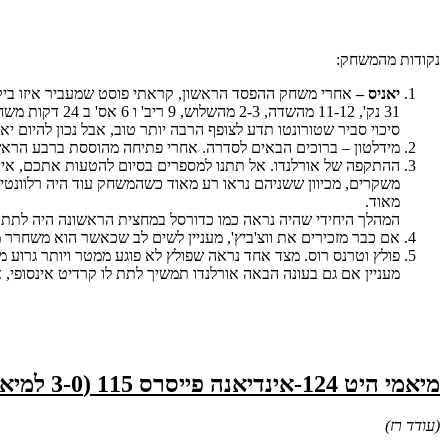
נקודות מהמשחק:
יאניס –
אחרי משחק ההפסד הראשון, קראתי פוסט שמעביר איזו ביקורת
31 נק', 11-12 מהשדה, 2-3 מהשלוש, 9 ריב' ו 6 אס' ב 24 דקות משחק.
סיכוי סביר שטורונטו תדע לצופף הרבה יותר טוב, אבל נכון להיום יא
מידלטון – ברוכים הבאים לסדרה. אחרי פתיחה מהוססת ברבע הראשו
ההתקפה של אורלנדו. אל תתנו למספרים בסיום להטעות אתכם, אין ש
משקרים, מכיוון ששניהם נראו רע מאוד כשהמשחק עוד היה רלוונטי. 
מאוד.
המהלך היחידי שהיה נראה כמו כדורסל במחצית הראשונה היה לתת את 
אם כבר מזכירים את ווצ'ביץ', מעניין לשים לב שכאשר הוא משחרר
פולץ וטרנס רוס. מצד אחד נראה שפולץ לא פוגע ממטר ויותר גרוע מז
מעניין אם גם בעונה הבאה אורלנדו תמשיך לתת לו קרדיט אינסופי,
מיאמי היט 124-אינדיאנה פייסרס 115 (3-0 למיאמי):
(עודד רז)