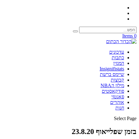
0 Items
עדכונים
כתבות
המגזין
Insignifistats
שיימס ברשת
קבוצות
מילון הNBA
פודקאסטים
פאנטזי
אוהדים
חנות
Select Page
בזמן שפלייאוף 23.8.20