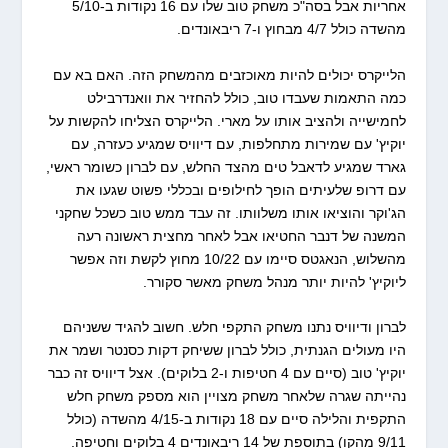
אחריות אבל בסה"כ משחק טוב שלו עם 16 נקודות ב-5/10
מהשדה כולל 4/7 מבחוץ ו-7 ריבאונדים.
הלייקרס יכולים להיות מאוכזבים מהמשחק הזה. האם בא עם
כמה התאמות שעבדו טוב, כולל להחזיר את וואנדרבילט
לחמישייה ולהציב אותו על מארי. הלייקרס הצליחו להקשות על
יוקיץ' עם שמירות מתחלפות, עם דיוויס שמגיע כעזרה, עם
גארד שמגיע לדאבל טים מהצד החלש, עם לברון כשומר ראשי,
עם דרופ שלעיתים הופך לחילופים ובכללי פשוט שגעו את
הג'וקר והוציאו אותו משלוותו. זה עבד ממש טוב כשכל שחקני
המשנה של דנבר החטיאו אבל לאחר מחצית ראשונה רעה
מהשלוש, הנאגטס סיימו עם 10/22 מחוץ לקשת וזה אפשר
ליוקיץ' להיות יותר מנהל משחק מאשר סקורר.
לברון ודיוויס נתנו משחק התקפי חלש. חשוב להגיד ששניהם
היו מעולים הגנתית, כולל לברון ששיחק דקות כסנטר ושמר את
יוקיץ' טוב (סיים עם 4 חטיפות ו-2 בלוקים). אצל דיוויס זה כבר
נהייתה שגרה שלאחר משחק מצויין הוא מספק משחק חלש
התקפית והלילה סיים עם 18 נקודות ב-4/15 מהשדה (כולל
9/11 מהקו) בתוספת של 14 ריבאונדים 4 בלוקים וחטיפה.