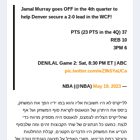
Jamal Murray goes OFF in the 4th quarter to
help Denver secure a 2-0 lead in the WCF!
37 PTS (23 PTS in the 4Q)
10 REB
6 3PM
DEN/LAL Game 2: Sat, 8:30 PM ET | ABC
pic.twitter.com/wZ9k5YaUCa
May 19, 2023
— NBA (@NBA)
ללייקרס לא היו תשובות אליו והוא במו ידיו הפך את המשחק,
ביסס את היתרון של הנאגטס לקראת סוף המשחק ועל אף
שהלייקרס הצליחו לצמצם, לנאגטס היה מספיק מרווח כדי
לנצח. כמעט כל הנתונים של שתי הקבוצות זהים ומה שלבסוף
הכריע את המשחק היו הדברים הקטנים, קבלת ההחלטות
ובעיקר רמת הביצוע. מארי האפיל על תצוגה הגנתית טובה של