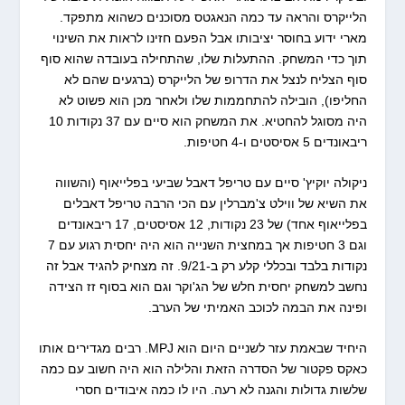
הלייקרס והראה עד כמה הנאגטס מסוכנים כשהוא מתפקד.
מארי ידוע בחוסר יציבותו אבל הפעם חזינו לראות את השינוי
תוך כדי המשחק. ההתעלות שלו, שהתחילה בעובדה שהוא סוף
סוף הצליח לנצל את הדרופ של הלייקרס (ברגעים שהם לא
החליפו), הובילה להתחממות שלו ולאחר מכן הוא פשוט לא
היה מסוגל להחטיא. את המשחק הוא סיים עם 37 נקודות 10
ריבאונדים 5 אסיסטים ו-4 חטיפות.
ניקולה יוקיץ' סיים עם טריפל דאבל שביעי בפלייאוף (והשווה
את השיא של ווילט צ'מברלין עם הכי הרבה טריפל דאבלים
בפלייאוף אחד) של 23 נקודות, 12 אסיסטים, 17 ריבאונדים
וגם 3 חטיפות אך במחצית השנייה הוא היה יחסית רגוע עם 7
נקודות בלבד ובכללי קלע רק ב-9/21. זה מצחיק להגיד אבל זה
נחשב למשחק יחסית חלש של הג'וקר וגם הוא בסוף זז הצידה
ופינה את הבמה לכוכב האמיתי של הערב.
היחיד שבאמת עזר לשניים היום הוא MPJ. רבים מגדירים אותו
כאקס פקטור של הסדרה הזאת והלילה הוא היה חשוב עם כמה
שלשות גדולות והגנה לא רעה. היו לו כמה איבודים חסרי