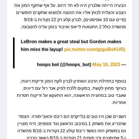
הבעיה הייתה שלברון היה לא חד היום. על אף שתקף המון את
הצבע והצליח לכווץ אליו את ההגנה ולמצוא שחקנים חופשיים
(סיים עם 10 אסיסטים), לברון קלע רק 22 נקודות ב-9/19
מהשדה כולל 2 החטאות לייאפ ואיבוד בזמן עליה להטבעה.
LeBron makes a great steal but Gordon makes
him miss the layup!
pic.twitter.com/gtguBoKURj
May 19, 2023
— hoops bot (@hoops_bot)
בנוסף בתחילת הרבע האחרון לברון לקח המון זריקות רעות,
בעיקר מחוץ לקשת. במקום ללכת לפיק אנד רול עם דיוויס,
שעבד טוב במחצית הראשונה, הוא התעקש על זריקות חסרות
אחריות.
השניים שכן היו טובים בלייקרס הם ריבס והאצ'ימורה. הצמד
שהכריע את משחק 1 בסיבוב הראשון נגד ממפיס, היה מצויין
גם במשחק הזה כאשר ריבס קולע 22 נקודות ב-8/16 מהשדה
ו-5 אסיסטים ורוי מוסיף 21 נקודות ב-8/10 כאשר הרבה