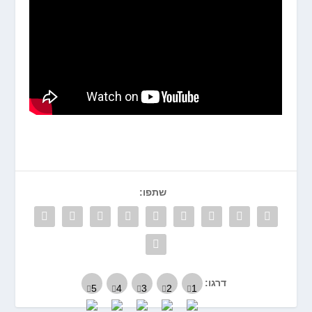
שתפו:
דרגו: